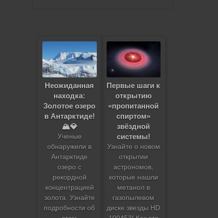
Неожиданная
Первые шаги к
находка:
открытию
Золотое озеро
«пропитанной
в Антарктиде!
спиртом»
🏔️💎
звёздной
системы!
Ученые
обнаружили в
Узнайте о новом
Антарктиде
открытии
озеро с
астрономов,
рекордной
которые нашли
концентрацией
метанол в
золота. Узнайте
газопылевом
подробности об
диске звезды HD