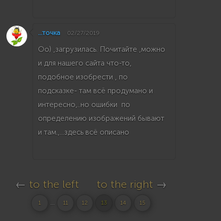
...точка
02/27/2019
Оо) ,загрузилась. Почитайте ,можно
и для нашего сайта что-то,
подобное изобрести , по
подсказке- там всё продумано и
интересно,..но ошибки по
определению изображений бывают
и там.,...здесь всё описано
←
to the left
to the right
→
...
1
11
12
13
14
15