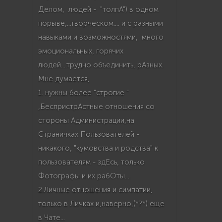
Делом, людей - "толпА") в одном
порыве,...творческом.... и с разными
навыками и возможностями, много
эмоциональных, горячих
людей....трудно объединить, рАзных.
Мне думается,
1. нужны более "строгие "
,БеспристрАстные отношения со
стороны Администрации,на
Страничках Пользователей -
никакого, "кумовства и родства" к
пользователям - здЕсь, только
Фотографы и их рабОты....
2.Личные отношения и симпатии,
только в Личках и,наверно,(*?*) ещё
в Чате...