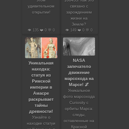
этом
100453! Как это
удивительном
связано с
открытии!
зарождением
жизни на
Земле?
👁️ 135 ❤️ 0 💬 0
👁️ 149 ❤️ 0 💬 0
NASA
Уникальная
запечатело
находка:
движение
статуя из
марсохода на
Римской
Марсе! 🌌
империи в
Уникальное
Амасре
фото марсохода
раскрывает
Curiosity с
тайны
орбиты Марса:
древности!
следы,
Узнайте о
оставленные на
находке статуи
Красной