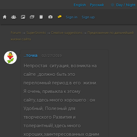
English
Русский
Day / Night
Sign in
Sign up
Forum
→
SuperSnimki
→
Creative suggestions
→
Предложение по дальнейшей
жизни сайта
...точка
02/27/2019
Непростая ситуация, возникла на
сайте ,должно быть это
переломный период в его жизни.
Я очень, привыкла к этому
сайту,здесь много хорошего : он
Удобный, Полезный для
творческого Развития и
толерантный),здесь много
хороших,заинтересованных одним