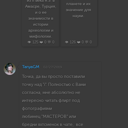
из II века н.э. в
планете и их
Амасре, Турция,
значение для
и о ее
науки.
значимости в
истории
археологии и
мифологии.
👁️ 125 ❤️ 0 💬 0
👁️ 126 ❤️ 0 💬 0
TanyaGM
02/27/2019
Точка, да вы просто поставили
точку над "i". Полностью с Вами
согласна, мне абсолютно не
интересно читать флирт под
фотографиями
любимец "МАСТЕРОВ" или
бредни яхтсменок в чате, все