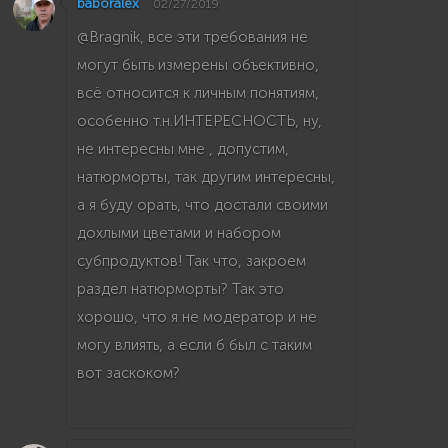
baboralex
02/27/2019
@Bragnik, все эти требования не
могут быть измерены объективно,
всё относится к личным понятиям,
особенно т.н.ИНТЕРЕСНОСТЬ, ну,
не интересны мне , допустим,
натюрморты, так другим интересны,
а я буду орать, что достали своими
дохлыми цветами и набором
субпродуктов! Так что, закроем
раздел натюрморты? Так это
хорошо, что я не модератор и не
могу влиять, а если б был с таким
вот заскоком?