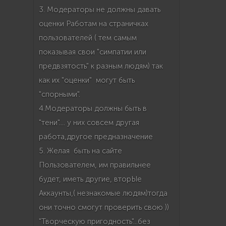
3. Модераторы не должны давать
оценки Работам на страничках
пользователей ( тем самым
показывая свои "симпатии или
предвзятость" к разным людям) так
как их "оценки" могут быть
"спорными".
4.Модераторы должны быть в
"тени".... у них совсем другая
работа,другое предназначение
5. Желая быть на сайте
Пользователем, им правильнее
будет, иметь другие, вторЫе
Аккаунты,( незнакомые людям)тогда
они точно смогут проверить свою ))
"Творческую пригодность"...без