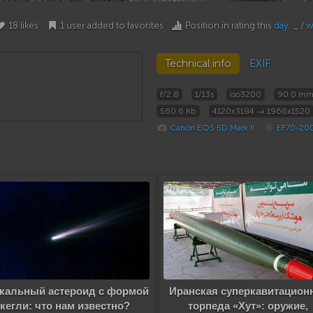
18 likes
1 user added to favorites
Position in rating this
day
: _ /
w
Technical info
EXIF
f/2.8
1/13s
iso3200
90.0 m
560.6 Kb
4120x3184 → 1966x1520
Canon EOS 5D Mark II
EF70-200
кальный астероид с формой
Иранская суперкавитацион
кегли: что нам известно?
торпеда «Хут»: оружие,