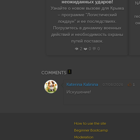
неожиданных ударов!
NA
Узнайте о новом вызове для Крыма
– программе "Логистический
ге
локдаун" и ее последствиях.
он
Погрузитесь в динамику военных
действий и необходимость охраны
путей поставок.
👁️ 2 ❤️ 0 💬 0
1
COMMENTS
Katerina Kalinina
07/08/2026
1
Искушение!
How to use the site
Beginner Bootcamp
Moderation