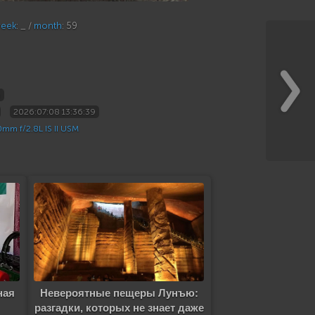
eek
: _ /
month
: 59
m
2026:07:08 13:36:39
mm f/2.8L IS II USM
ная
Невероятные пещеры Лунъю:
разгадки, которых не знает даже