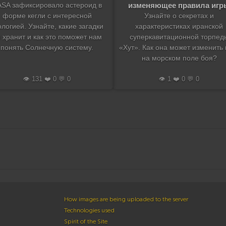
изменяющее правила игр
SA зафиксировало астероид в
форме кегли с интересной
Узнайте о секретах и
ологией. Узнайте, какие загадки
характеристиках иранской
 хранит и как это поможет нам
суперкавитационной торпед
понять Солнечную систему.
«Хут». Как она может изменить 
на морском поле боя?
👁️ 131 ❤️ 0 💬 0
👁️ 1 ❤️ 0 💬 0
How images are being uploaded to the server
Technologies used
Spirit of the Site