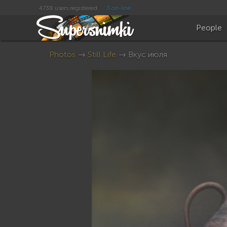
4738 users registered
3 on-line
People
Photos
→
Still Life
→ Вкус июля