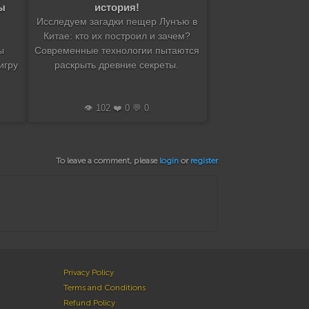
ы
история!
Исследуем загадки пещер Лунъю в
Китае: кто их построил и зачем?
ы
Современные технологии пытаются
игру
раскрыть древние секреты.
👁️ 102 ❤️ 0 💬 0
To leave a comment, please
login
or
register
Privacy Policy
Terms and Conditions
Refund Policy