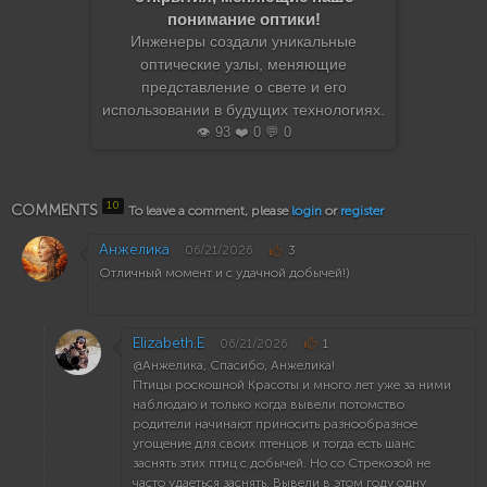
понимание оптики!
Инженеры создали уникальные
оптические узлы, меняющие
представление о свете и его
использовании в будущих технологиях.
👁️ 93 ❤️ 0 💬 0
10
COMMENTS
To leave a comment, please
login
or
register
Анжелика
06/21/2026
3
Отличный момент и с удачной добычей!)
Elizabeth.E
06/21/2026
1
@Анжелика, Спасибо, Анжелика!
Птицы роскошной Красоты и много лет уже за ними
наблюдаю и только когда вывели потомство
родители начинают приносить разнообразное
угощение для своих птенцов и тогда есть шанс
заснять этих птиц с добычей. Но со Стрекозой не
часто удаеться заснять. Вывели в этом году одну