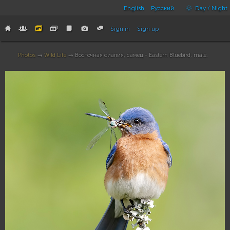
English
Русский
Day / Night
Sign in
Sign up
Photos
→
Wild Life
→ Восточная сиалия, самец - Eastern Bluebird, male.