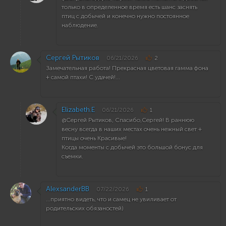
только в определенное время есть шанс заснять
птиц с добычей и конечно нужно постоянное
наблюдение.
Сергей Рытиков
06/21/2026
2
Замечательная работа! Прекрасная цветовая гамма фона
+ самой птахи! С удачей!...
Elizabeth.E
06/21/2026
1
@Сергей Рытиков, Cпасибо,Сергей! В раннюю
весну всегда в наших местах очень нежный свет +
птицы очень Красивые!
Когда моменты с добычей это большой бонус для
съемки.
AlexsanderBB
07/22/2026
1
...приятно видеть, что и самец не увиливает от
родительских обязаностей)