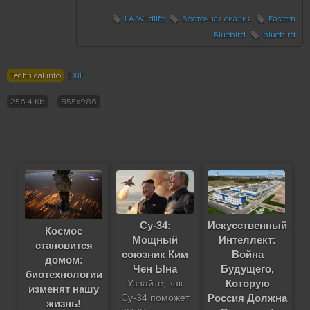
LA Wildlife
Восточная сиалия
Eastern
Bluebird
bluebird
Technical info
EXIF
256.4 Kb
855x986
Су-34:
Искусственный
Космос
Мощный
Интеллект:
становится
союзник Ким
Война
домом:
Чен Ына
Будущего,
биотехнологии
Которую
Узнайте, как
изменят нашу
Россия Должна
Су-34 поможет
жизнь!