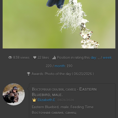
22
838 views
22 likes
Position in rating this
day
: _ /
week
:
220 /
month
: 190
Awards: Photo of the day (
06/21/2026
)
Восточная сиалия, самец - Eastern
Bluebird, male.
Elizabeth.E
06/21/2026
Eastern Bluebird, male. Feeding Time
Восточная сиалия, самец