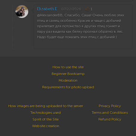
Elizabeth.E
07/22/2026
1
@AlexsanderBB, Cпасибо, Саша! Очень люблю этих
птиц и самец особенно Красив и чаще с добычей
прилетает для потомство + других птиц гоняет и
пару раз видела как белку прогнал обратно в лес.
Надо будет еще показать этих птиц с добычей:)
How to use the site
Beginner Bootcamp
Moderation
Requirements for photo upload
How images are being uploaded to the server
Privacy Policy
Technologies used
Terms and Conditions
Spirit of the Site
Refund Policy
Website creation