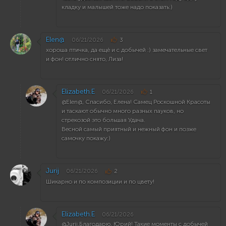
кладку и малышей тоже надо показать:)
Elen@
06/21/2026
3
хороша птичка, да ещё и с добычей :) замечательные свет
и фон! отлично снято, Лиза!
Elizabeth.E
06/21/2026
1
@Elen@, Cпасибо, Елена! Самец Роскошной Красоты
и таскают обычно много разных пауков, но
стрекозой это большая Удача.
Весной самый приятный и нежный фон и позже
самочку покажу:)
Jurij
06/21/2026
2
Шикарно и по композиции и по цвету!
Elizabeth.E
06/21/2026
@Jurij,Благодарю, Юрий! Такие моменты с добычей