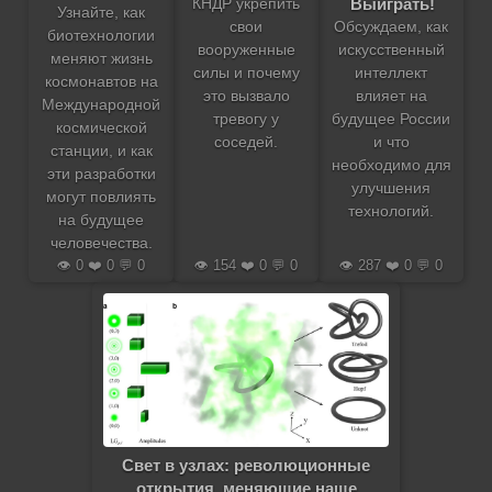
Выиграть!
КНДР укрепить
Узнайте, как
свои
Обсуждаем, как
биотехнологии
вооруженные
искусственный
меняют жизнь
силы и почему
интеллект
космонавтов на
это вызвало
влияет на
Международной
тревогу у
будущее России
космической
соседей.
и что
станции, и как
необходимо для
эти разработки
улучшения
могут повлиять
технологий.
на будущее
человечества.
👁️ 0 ❤️ 0 💬 0
👁️ 154 ❤️ 0 💬 0
👁️ 287 ❤️ 0 💬 0
Свет в узлах: революционные
открытия, меняющие наше