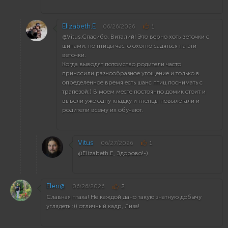
Elizabeth.E
06/26/2026
1
@Vitus,Спасибо, Виталий! Это верно хоть веточки с
шипами, но птицы часто охотно садяться на эти
веточки.
Когда выводят потомство родители часто
приносили разнообразное угощение и только в
определенное время есть шанс птиц поснимать с
трапезой:) В моем месте постоянно домик стоит и
вывели уже одну кладку и птенцы повылетали и
родители всему их обучают.
Vitus
06/27/2026
1
@Elizabeth.E, Здорово!-)
Elen@
06/26/2026
2
Славная птаха! Не каждой дано такую знатную добычу
углядеть :)) отличный кадр, Лиза!