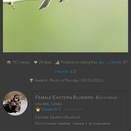
20
767 views
20 likes
Position in rating this
day
: _ /
week
: 47
/
month
: 172
Awards: Photo of the day (
06/26/2026
)
Female Eastern Bluebird -Восточная
сиалия, самка
Elizabeth.E
06/25/2026
Female Eastern Bluebird
Восточная сиалия, самка c угощением.