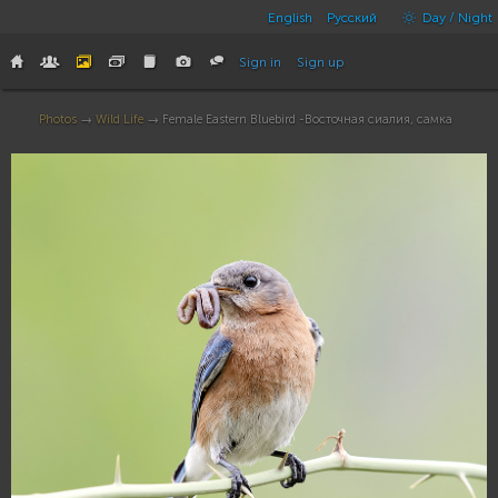
English
Русский
Day / Night
Sign in
Sign up
Photos
→
Wild Life
→ Female Eastern Bluebird -Восточная сиалия, самка