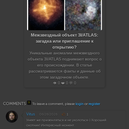
Межзвездный объект 3I/ATLAS:
загадка или приглашение к
открытию?
Уникальные аномалии межзвездного
объекта 3I/ATLAS поднимают вопрос о
его происхождении. В статье
рассматриваются факты и данные об
этом загадочном объекте.
👁️ 0 ❤️ 0 💬 0
9
COMMENTS
To leave a comment, please
login
or
register
Vitus
06/26/2026
1
Умеет же приземляться и не уколоться-) Хороший
охотник! Интересный момент.