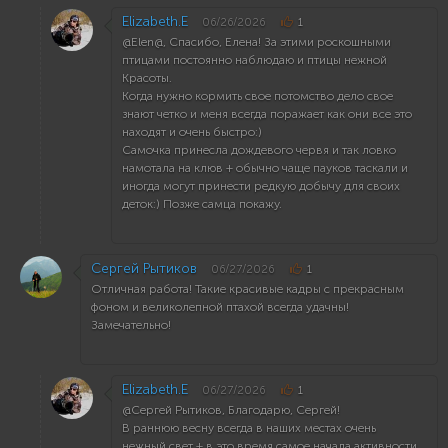
Elizabeth.E
06/26/2026
1
@Elen@, Спасибо, Елена! За этими роскошными
птицами постоянно наблюдаю и птицы нежной
Красоты.
Когда нужно кормить свое потомство дело свое
знают четко и меня всегда поражает как они вcе это
находят и очень быстро:)
Cамочка принесла дождевого червя и так ловко
намотала на клюв + обычно чаще пауков таскали и
иногда могут принести редкую добычу для своих
деток:) Позже самца покажу.
Сергей Рытиков
06/27/2026
1
Отличная работа! Такие красивые кадры с прекрасным
фоном и великолепной птахой всегда удачны!
Замечательно!
Elizabeth.E
06/27/2026
1
@Сергей Рытиков, Благодарю, Сергей!
В раннюю весну всегда в наших местах очень
нежный свет + в это время самое начала активности