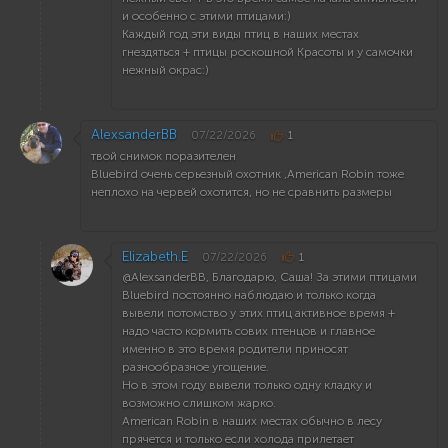
и особенно с этими птицами:)
Каждый год эти виды птиц в наших местах
гнездяться + птицы роскошной Красоты и у самочки
нежный окрас:)
AlexsanderBB
07/22/2026
1
твой снимок поразителен
Bluebird очень серьезный охотник ,American Robin тоже
неплохо на червей охотится, но не сравнить размеры
Elizabeth.E
07/22/2026
1
@AlexsanderBB, Благодарю, Саша! За этими птицами
Bluebird постоянно наблюдаю и только когда
вывели потомство у этих птиц активное время +
надо часто кормить сових птенцов и главное
именно в это время родители приносят
разнообразное угощение.
Но в этом году вывели только одну кладку и
возможно слишком жарко.
American Robin в наших местах обычно в лесу
прячется и только если холода прилетает