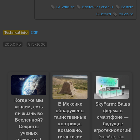
LA Wildlife
Восточная сиалия
Eastern
Bluebird
bluebird
Technical info
EXIF
206.0 Kb
875x1000
Когда же мы
В Мексике
SkyFarm: Ваша
узнаем, есть
обнаружены
ферма в
ли жизнь во
таинственные
смартфоне —
Вселенной?
кострища:
будущее
Секреты
возможно,
агротехнологий!
ученых
гигантские
Узнайте, как
раскрыты!