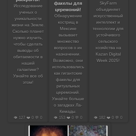
факелы для
SkyFarm
Исследование
церемоний!
объединяет
ученых о
Обнаружение
искусственный
уникальности
кострищ в
интеллект и
жизни на Земле.
Мексике
технологии для
Сколько планет
вызывает
устойчивого
нужно изучить,
множество
сельского
чтобы сделать
вопросов о их
хозяйства на
выводы об
назначении.
Kazan Digital
обитаемости в
Возможно, они
Week 2025!
нашей
использовались
галактике?
как гигантские
Узнайте все об
факелы для
этом!
ритуальных
церемоний.
Узнайте больше
о загадках Ла-
Кемады.
👁️ 127 ❤️ 0 💬 0
👁️ 153 ❤️ 0 💬 0
👁️ 182 ❤️ 0 💬 0