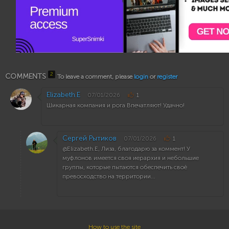
2
COMMENTS
To leave a comment, please
login
or
register
Elizabeth.E
07/01/2026
1
Шикарная компания и рога Впечатляют! Удачно!
Сергей Рытиков
07/01/2026
1
@Elizabeth.E, Лиза, благодарю за коммент! У
муфлонов имеется своя иерархия и небольшие
группы, которые пытаются обеспечить своё
превосходство на территории...
How to use the site