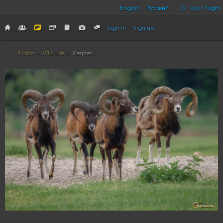
English
Русский
Day / Night
Sign in
Sign up
Photos
→
Wild Life
→ Квартет...
13