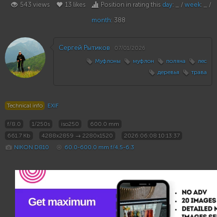
543 views
13 likes
Position in rating this
day
: _ /
week
: _ /
month
: 388
Сергей Рытиков
07/01/2026
Муфлоны
муфлон
поляна
лес
деревья
трава
Technical info
EXIF
f/8.0
1/250s
iso250
600.0 mm
661.7 Kb
4288x2859 → 2280x1520
2026:06:08 10:13:37
NIKON D810
60.0-600.0 mm f/4.5-6.3