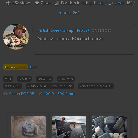
432 views
7 likes
Position in rating this
day
: _ /
week
: 161 /
month
: 261
Malish (Александр Перов)
07/01/2026
Морские слоны, Южная Георгия
Technical info
EXIF
f/7.1
1/640s
iso3200
500 mm
833.9 Kb
2849x1900 → 2280x1520
2023:10:17 15:18:33
Canon EOS R5
100.0 - 500.0 mm