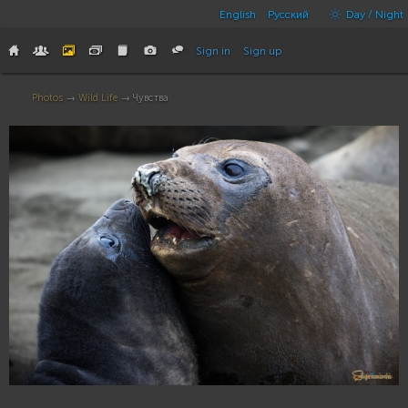
English
Русский
Day / Night
Sign in
Sign up
Photos
→
Wild Life
→ Чувства
7