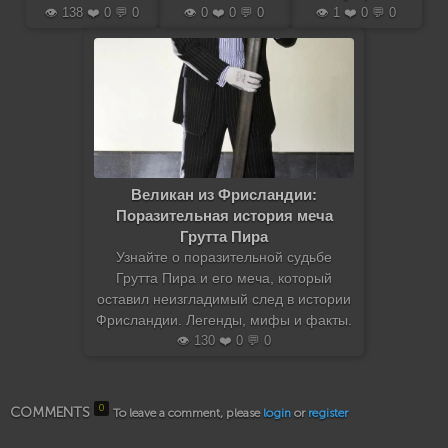
👁️ 138 ❤️ 0 💬 0
👁️ 0 ❤️ 0 💬 0
👁️ 1 ❤️ 0 💬 0
Великан из Фрисландии:
Поразительная история меча
Грутта Пира
Узнайте о поразительной судьбе
Грутта Пира и его меча, который
оставил неизгладимый след в истории
Фрисландии. Легенды, мифы и факты.
👁️ 130 ❤️ 0 💬 0
0
COMMENTS
To leave a comment, please
login
or
register