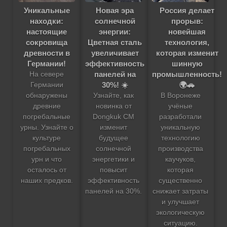
Уникальные
Новая эра
Россия делает
находки:
солнечной
прорыв:
настоящие
энергии:
новейшая
сокровища
Цветная сталь
технология,
древности в
увеличивает
которая изменит
Германии!
эффективность
шинную
панелей на
промышленность!
На севере
30%! ☀️
🌍🚗
Германии
обнаружены
Узнайте, как
В Воронеже
древние
новинка от
учёные
погребальные
Dongkuk CM
разработали
урны. Узнайте о
изменит
уникальную
культуре
будущее
технологию
погребальных
солнечной
производства
урн и что
энергетики и
каучуков,
осталось от
повысит
которая
наших предков.
эффективность
существенно
панелей на 30%.
снижает затраты
и улучшает
экологическую
ситуацию.