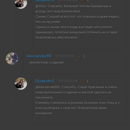
Elizabeth.E
07/03/2026
1
@Vitus, Спасибо, Виталий! Уточки Шикарные и
вcегда этот вид Впечатляют.
Самец Скорей всего тот, что повыше и даже видно,
что он крупнее.
Самец и самка этого вида выглядят абсолютно
одинаково, поэтому визуально отличить их в паре
практически невозможно.
AlexsanderBB
07/22/2026
1
...прелестное создание
Elizabeth.E
07/22/2026
1
@AlexsanderBB, Cпасибо, Саша! Красивые и очень
очаровательные создании и весной удалось их
поснимать.
К вечеру слеталось огромная колония этих птиц и у
всех разборки + свистят:) Впечатлила такая
компания!