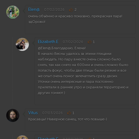
Elen@
07/02/2026
2
очень объёмно и красиво показано, прекрасная пара!
здОрово!
Elizabeth.E
07/02/2026
1
@Elen@,Благодараю, Елена!
В начало Весны удалось за этими птицами
наблюдать. Но пару вместе очень сложно было
снять, так как снято на 600мм и очень сложно было
попасть фокус, чтобы две птицы были резкие и все
же опыт очень помог запечатлить сразу двоих.
Уточки очень интересные и пара постоянно
прилетали в раннее утро и охраняли территорию и
других гоняют:)
Vitus
07/03/2026
1
Красавцы! Наверное самец, тот что повыше-)