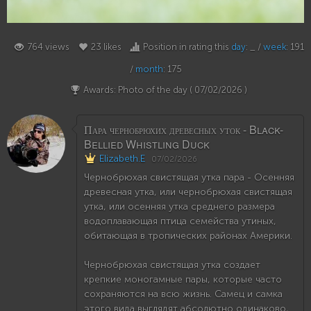
23
764 views
23 likes
Position in rating this
day
: _ /
week
: 191
/
month
: 175
Awards: Photo of the day (
07/02/2026
)
Пара чернобрюхих древесных уток - Black-
Bellied Whistling Duck
Elizabeth.E
07/02/2026
Чернобрюхая свистящая утка пара - Осенняя
древесная утка, или чернобрюхая свистящая
утка, или осенняя утка среднего размера
водоплавающая птица семейства утиных,
обитающая в тропических районах Америки.
Чернобрюхая свистящая утка создает
крепкие моногамные пары, которые часто
сохраняются на всю жизнь. Самец и самка
этого вида выглядят абсолютно одинаково,