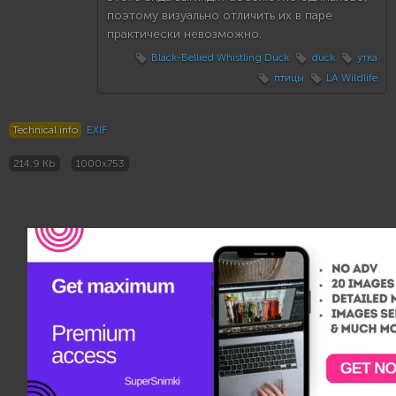
поэтому визуально отличить их в паре
практически невозможно.
Black-Bellied Whistling Duck
duck
утка
птицы
LA Wildlife
Technical info
EXIF
214.9 Kb
1000x753