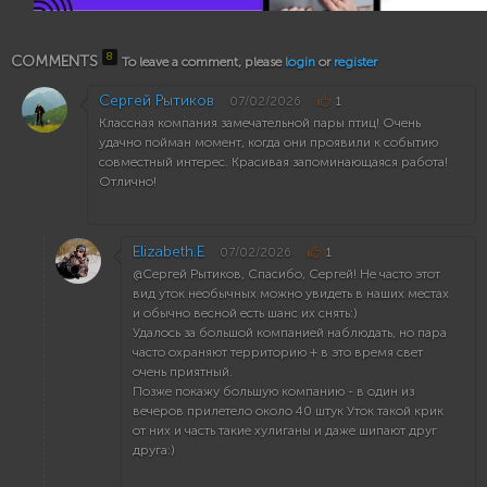
8
COMMENTS
To leave a comment, please
login
or
register
Сергей Рытиков
07/02/2026
1
Классная компания замечательной пары птиц! Очень
удачно пойман момент, когда они проявили к событию
совместный интерес. Красивая запоминающаяся работа!
Отлично!
Elizabeth.E
07/02/2026
1
@Сергей Рытиков, Спасибо, Сергей! Не часто этот
вид уток необычных можно увидеть в наших местах
и обычно весной есть шанс их снять:)
Удалось за большой компанией наблюдать, но пара
часто охраняют территорию + в это время свет
очень приятный.
Позже покажу большую компанию - в один из
вечеров прилетело около 40 штук Уток такой крик
от них и часть такие хулиганы и даже шипают друг
друга:)