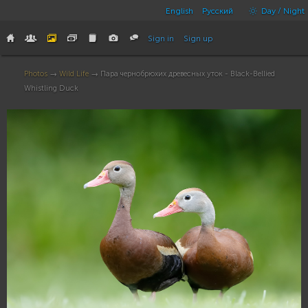
English
Русский
Day / Night
Sign in
Sign up
Photos
→
Wild Life
→ Пара чернобрюхих древесных уток - Black-Bellied
Whistling Duck