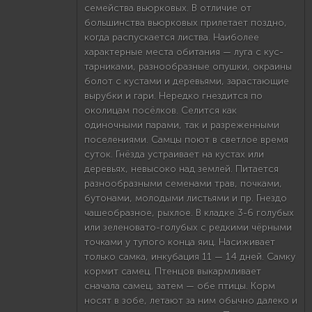
семейства вьюрковых. В отличие от
большинства вьюрковых прилетает поздно,
когда распускается листва. Наиболее
характерные места обитания — луга с кус­
тарниками, разнообразные опушки, окра­ины
болот с кустами и деревьями, зара­стающие
вырубки и гари. Нередко гнездится по
околицам посёлков. Се­лится как
одиночными парами, так и раз­реженными
поселениями. Самцы поют в светлое время
суток. Гнёзда устраивает на кустах или
деревьях, невысоко над землей. Питается
разнооб­разными семенами трав, почками,
бу­тонами, молодыми листьями и пр. Гнездо
чашеобразное, рыхлое. В кладке 3-6 голубых
или зеленова­то-голубых с редкими чёрными
точка­ми у тупого конца яиц. Насиживает
только самка, инкубация 11 — 14 дней. Самку
кормит самец. Птенцов выкарм­ливает
сначала самец, затем — обе птицы. Корм
носят в зобе, летают за ним обычно далеко и