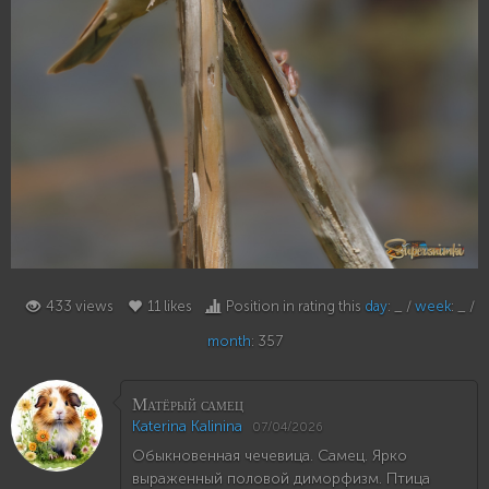
11
433 views
11 likes
Position in rating this
day
: _ /
week
: _ /
month
: 357
Матёрый самец
Katerina Kalinina
07/04/2026
Обыкновенная чечевица. Самец. Ярко
выраженный половой диморфизм. Птица