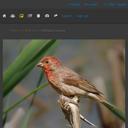
English
Русский
Day / Night
Sign in
Sign up
Photos
→
Wild Life
→ Матёрый самец