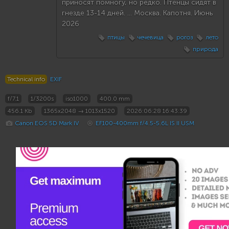
приносят помно­гу, но редко. Птенцы сидят в
гнезде 13-14 дней. ... Москва. Капотня. Июнь
2026
птицы
чечевица
рогоз
лето
природа
Technical info
EXIF
f/7.1
1/3200s
iso1000
400.0 mm
456.1 Kb
1365x2048 → 1013x1520
2026:06:28 16:43:39
Canon EOS 5D Mark IV
EF100-400mm f/4.5-5.6L IS II USM