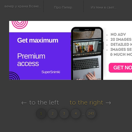
вечер у храма Вознесения
Про Питер.
Из тени в свет...
← to the left
to the right
→
...
1
2
3
4
243