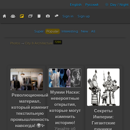
English
Русский
Day / Night
Sign in
Sign up
Super
Popular
Interesting
New
All
7286
Photos
→
City & Architecture
Мумии Наски:
Революционный
невероятные
материал,
открытия,
который изменит
которые могут
Секреты
текстильную
изменить
Империи:
промышленность
историю!
Гигантские
навсегда! 🌍✨
лучники,
Узнайте об