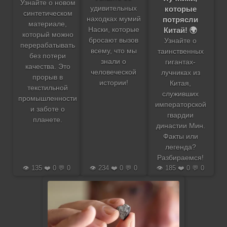
Узнайте о новом
которые
удивительных
синтетическом
потрясли
находках мумий
материале,
Китай! 🌍
Наски, которые
который можно
бросают вызов
Узнайте о
перерабатывать
всему, что мы
таинственных
без потери
знали о
гигантах-
качества. Это
человеческой
лучниках из
прорыв в
истории!
Китая,
текстильной
служивших
промышленности
императорской
и заботе о
гвардии
планете.
династии Мин.
Факты или
легенда?
Разбираемся!
👁️ 135 ❤️ 0 💬 0
👁️ 234 ❤️ 0 💬 0
👁️ 185 ❤️ 0 💬 0