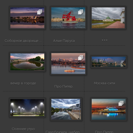
Соборное дворище — исторический архитектурный ансамбль в Великом Устюге (Вологодская область), центральный храмовый комплекс города. Расположен на высоком левом берегу реки Сухоны
Алые Паруса
***
вечер в городе
Москва-сити
Про Питер.
Осеннее утро
Саарбрюкен -набережная
Про Питер.