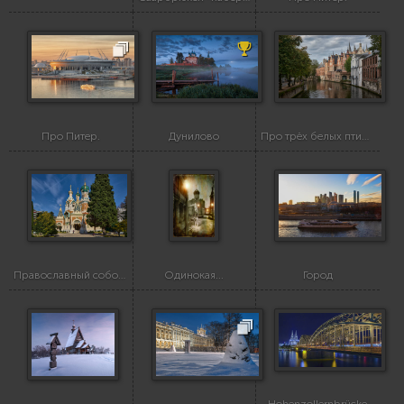
Про Питер.
Дунилово
Про трёх белых птиц...
Православный собор Святого Николая в Ницце...
Одинокая...
Город
Hohenzollernbrücke