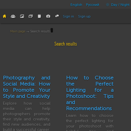
English
Русский
Day / Night
Sign in
Sign up
Main page
→ Search results
Search results
Photography and
How to Choose
Social Media: How
the Perfect
to Promote Your
Lighting for a
Style and Creativity
Photoshoot: Tips
and
Explore how social
Recommendations
media can help
photographers promote
Learn how to choose
their style and creativity,
the perfect lighting for
find new audiences, and
your photoshoot with
build a successful career.