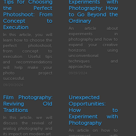
Tips for Choosing
Experiments with
the Perfect
Photography: How
Photoshoot: From
to Go Beyond the
Concept to
Ordinary
Execution
An article about
experiments in
In this article, you will
photography and how to
learn how to choose the
expand your creative
perfect photoshoot,
horizons using
from concept to
unconventional
execution. Useful tips
techniques and
and recommendations
approaches.
will help make your
photo project
09/19/2024
successful.
09/20/2024
Film Photography:
Unexpected
Reviving Old
Opportunities:
Traditions
How to
Experiment with
In this article, we will
Photography
discuss the revival of
analog photography and
An article on how to
its impact on modern art.
experiment with