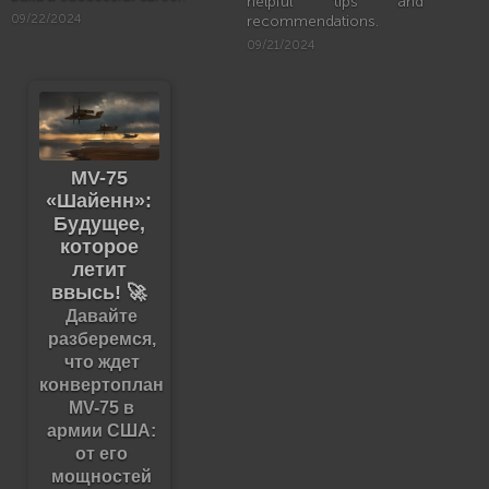
helpful tips and
09/22/2024
recommendations.
09/21/2024
MV-75
«Шайенн»:
Будущее,
которое
летит
ввысь! 🚀
Давайте
разберемся,
что ждет
конвертоплан
MV-75 в
армии США:
от его
мощностей