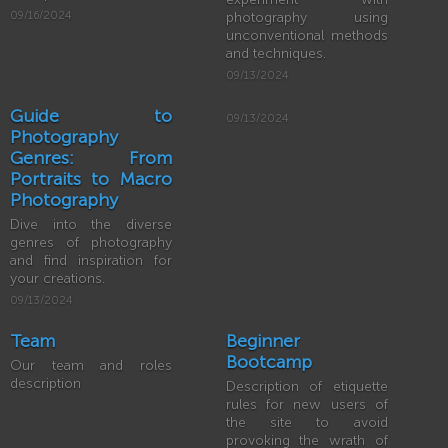
09/16/2024
photography using
unconventional methods
and techniques.
09/13/2024
Guide to
09/13/2024
Photography
Genres: From
Portraits to Macro
Photography
Dive into the diverse
genres of photography
and find inspiration for
your creations.
09/13/2024
Team
Beginner
Bootcamp
Our team and roles
description
Description of etiquette
rules for new users of
the site to avoid
provoking the wrath of