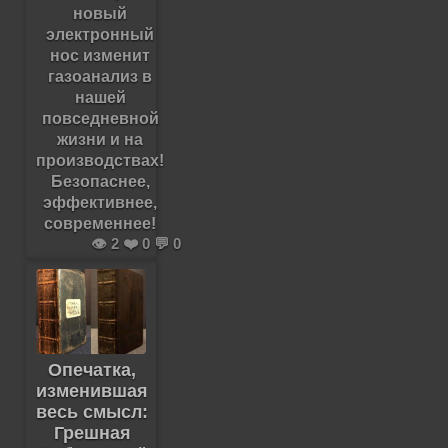
новый
электронный
нос изменит
газоанализ в
нашей
повседневной
жизни и на
производствах!
Безопаснее,
эффективнее,
современнее!
👁️ 2 ❤️ 0 💬 0
Опечатка,
изменившая
весь смысл:
Грешная