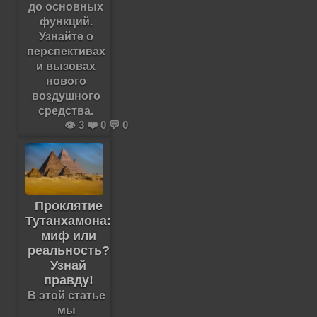
до основных
функций.
Узнайте о
перспективах
и вызовах
нового
воздушного
средства.
👁️ 3 ❤️ 0 💬 0
Проклятие
Тутанхамона:
миф или
реальность?
Узнай
правду!
В этой статье
мы