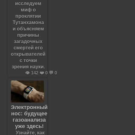
исследуем
миф о
проклятии
Тутанхамона
и объясняем
причины
загадочных
смертей его
открывателей
с точки
зрения науки.
👁️ 142 ❤️ 0 💬 0
Электронный
нос: будущее
газоанализа
уже здесь!
Узнайте, как