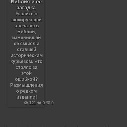
Библия и её
загадка
Узнайте о
шокирующей
опечатке в
Библии,
изменившей
её смысл и
ставшей
историческим
курьезом. Что
стояло за
этой
ошибкой?
Размышления
о редком
издании!
👁️ 121 ❤️ 0 💬 0