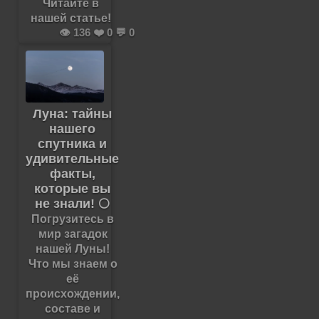
Читайте в
нашей статье!
👁️ 136 ❤️ 0 💬 0
Луна: тайны
нашего
спутника и
удивительные
факты,
которые вы
не знали! 🌕
Погрузитесь в
мир загадок
нашей Луны!
Что мы знаем о
её
происхождении,
составе и