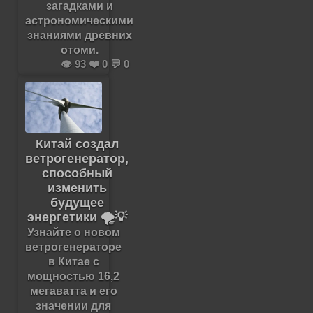
загадками и
астрономическими
знаниями древних
отоми.
👁️ 93 ❤️ 0 💬 0
Китай создал
ветрогенератор,
способный
изменить
будущее
энергетики 🌪️💡
Узнайте о новом
ветрогенераторе
в Китае с
мощностью 16,2
мегаватта и его
значении для