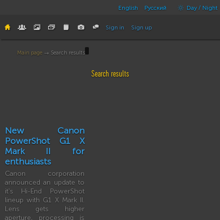
English
Русский
Day / Night
Sign in
Sign up
Main page
→ Search results
Search results
New Canon
PowerShot G1 X
Mark II for
enthusiasts
Canon corporation
announced an update to
it's Hi-End PowerShot
lineup with G1 X Mark II.
Lens gets higher
aperture, processing is