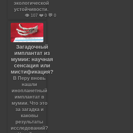
экологической
устойчивости.
👁️ 107 ❤️ 0 💬 0
Загадочный
имплантат из
мумии: научная
сенсация или
мистификация?
В Перу вновь
нашли
инопланетный
имплантат в
мумии. Что это
за загадка и
каковы
результаты
исследований?