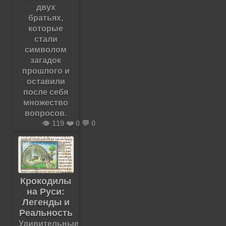
двух
братьях,
которые
стали
символом
загадок
прошлого и
оставили
после себя
множество
вопросов.
👁️ 119 ❤️ 0 💬 0
Крокодилы
на Руси:
Легенды и
Реальность
Удивительные