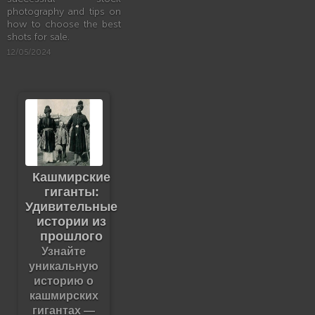
photography and tips on
how to choose the best
shots for sale.
12/05/2024
Кашмирские
гиганты:
Удивительные
истории из
прошлого
Узнайте
уникальную
историю о
кашмирских
гигантах —