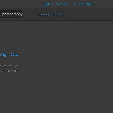
English
Русский
Day / Night
Sign in
Sign up
ving Old
e revival of
t on modern