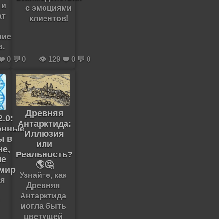
 и
с эмоциями
ат
клиентов!
ние
в.
❤️ 0 💬 0
👁️ 129 ❤️ 0 💬 0
Древняя
.0:
Антарктида:
онные
Иллюзия
ы в
или
не,
Реальность?
ые
🌎🤔
 мир
Узнайте, как
ля
Древняя
Антарктида
0
могла быть
цветущей