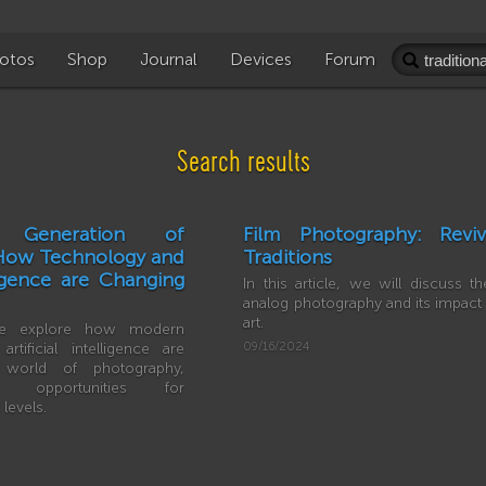
otos
Shop
Journal
Devices
Forum
Search results
Generation of
Film Photography: Revi
How Technology and
Traditions
lligence are Changing
In this article, we will discuss th
analog photography and its impac
art.
 we explore how modern
rtificial intelligence are
09/16/2024
 world of photography,
 opportunities for
 levels.