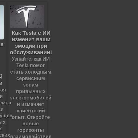
Как Tesla с ИИ
изменит ваши
ая
эмоции при
обслуживании!
Узнайте, как ИИ
Tesla помог
стать холодным
й
сервисным
и
зонам
ная
привычных
 и
электромобилей
яемые
и изменяет
ки
клиентский
дущее
опыт. Откройте
ых
новые
х
горизонты
ских
взаимодействия