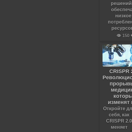
решений
обеспеч
низкое
потребле
ресурсо
👁️ 150 
CRISPR 2
Революци
прорыв
медици
котор
изменят
Откройте д
себя, как
CRISPR 2.
меняет