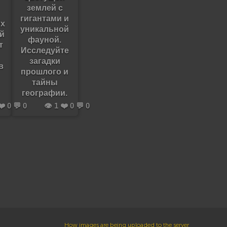
землей с
гигантами и
их
уникальной
й
фауной.
т
Исследуйте
загадки
в
прошлого и
тайны
географии.
❤️ 0 💬 0
👁️ 1 ❤️ 0 💬 0
How images are being uploaded to the server