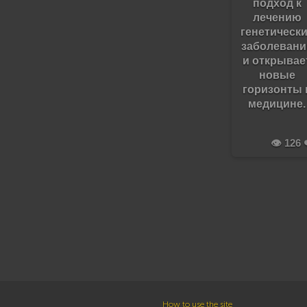
подход к
лечению
генетическ
заболевани
и открывае
новые
горизонты 
медицине.
👁️ 126 
How to use the site