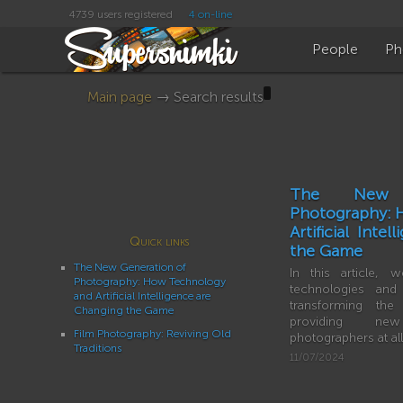
4739 users registered
4 on-line
People
Ph
Main page
→ Search results
The New 
Photography: 
Artificial Inte
Quick links
the Game
The New Generation of
In this article,
Photography: How Technology
technologies and a
and Artificial Intelligence are
transforming the
Changing the Game
providing new
Film Photography: Reviving Old
photographers at all
Traditions
11/07/2024