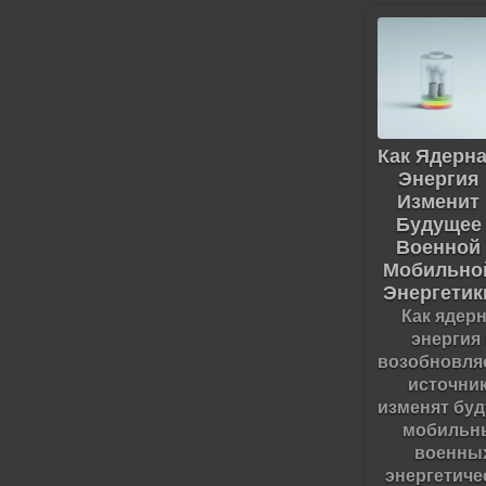
Как Ядерн
Энергия
Изменит
Будущее
Военной
Мобильно
Энергетик
Как ядер
энергия
возобновл
источни
изменят бу
мобильн
военны
энергетиче