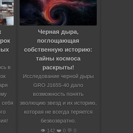
к
Черная дыра,
рок
поглощающая
ных
собственную историю:
тайны космоса
раскрыты!
сь в
рок
Исследование черной дыры
аря
GRO J1655-40 дало
ому
возможность понять
 себя
эволюцию звезд и их историю,
ого
которая не всегда теряется
ия!
безвозвратно.
👁️ 142 ❤️ 0 💬 0