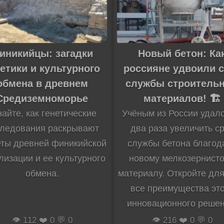
иникийцы: загадки
Новый бетон: Ка
етики и культурного
россияне удвоили с
обмена в древнем
службы строитель
Средиземноморье
материалов! 🏗️
найте, как генетические
Учёным из России удало
следования раскрывают
два раза увеличить с
еты древней финикийской
службы бетона благод
лизации и ее культурного
новому мелкозернист
обмена.
материалу. Откройте для
все преимущества эт
инновационного решен
👁️ 112 ❤️ 0 💬 0
👁️ 216 ❤️ 0 💬 0