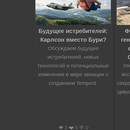
Будущее истребителей:
Ф
Карлсон вместо Бури?
ген
Обсуждаем будущее
истребителей, новых
технологий и потенциальные
Уз
изменения в мире авиации с
ис
созданием Tempest.
секр
циви
👁️ 3 ❤️ 0 💬 0