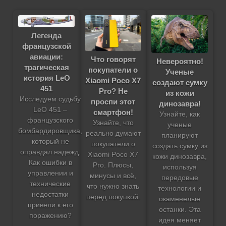
Легенда
французской
авиации:
Что говорят
Невероятно!
трагическая
покупатели о
Ученые
история LeO
Xiaomi Poco X7
создают сумку
451
Pro? Не
из кожи
Исследуем судьбу
проспи этот
динозавра!
LeO 451 –
смартфон!
Узнайте, как
французского
Узнайте, что
ученые
бомбардировщика,
реально думают
планируют
который не
покупатели о
создать сумку из
оправдал надежд.
Xiaomi Poco X7
кожи динозавра,
Как ошибки в
Pro. Плюсы,
используя
управлении и
минусы и всё,
передовые
технические
что нужно знать
технологии и
недостатки
перед покупкой.
окаменелые
привели к его
останки. Эта
поражению?
идея меняет