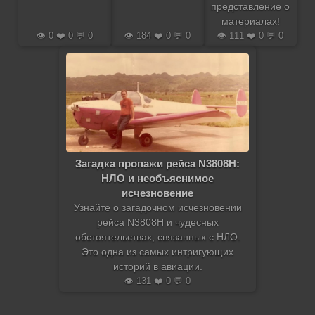
представление о
материалах!
👁️ 0 ❤️ 0 💬 0
👁️ 184 ❤️ 0 💬 0
👁️ 111 ❤️ 0 💬 0
Загадка пропажи рейса N3808H:
НЛО и необъяснимое
исчезновение
Узнайте о загадочном исчезновении
рейса N3808H и чудесных
обстоятельствах, связанных с НЛО.
Это одна из самых интригующих
историй в авиации.
👁️ 131 ❤️ 0 💬 0