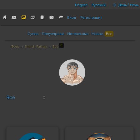
English
Русский
День / Ночь
Вход
Регистрация
Супер
Популярные
Интересные
Новое
Все
0
Фото
→
Shirish Pathak
→
Все
Все
0