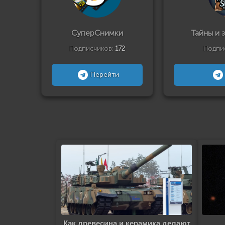
СуперСнимки
Тайны и 
Подписчиков:
172
Подпи
Перейти
Как древесина и керамика делают