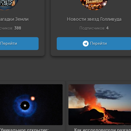
загадки Земли
Новости звезд Голливуда
счиков:
388
Подписчиков:
4
Перейти
Перейти
Уникальное открытие:
Как исследователи разга