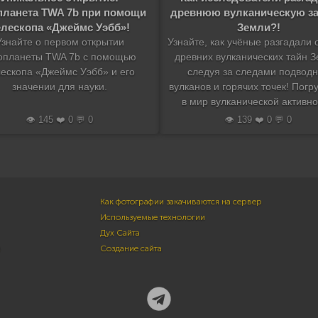
планета TWA 7b при помощи
древнюю вулканическую за
елескопа «Джеймс Уэбб»!
Земли?!
Узнайте о первом открытии
Узнайте, как учёные разгадали 
опланеты TWA 7b с помощью
древних вулканических тайн З
лескопа «Джеймс Уэбб» и его
следуя за следами подвод
значении для науки.
вулканов и горячих точек! Погр
в мир вулканической активно
👁️ 145 ❤️ 0 💬 0
👁️ 139 ❤️ 0 💬 0
Как фотографии закачиваются на сервер
Используемые технологии
Дух Сайта
м
Создание сайта