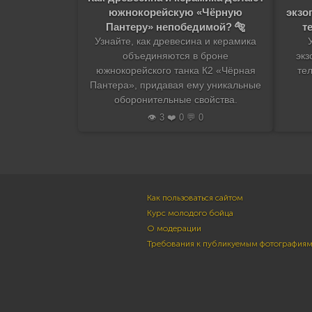
южнокорейскую «Чёрную
экзо
Пантеру» непобедимой? 🐅
т
Узнайте, как древесина и керамика
объединяются в броне
экз
южнокорейского танка К2 «Чёрная
те
Пантера», придавая ему уникальные
оборонительные свойства.
👁️ 3 ❤️ 0 💬 0
Как пользоваться сайтом
Курс молодого бойца
О модерации
Требования к публикуемым фотография