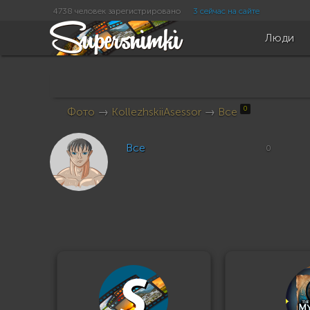
4738 человек зарегистрировано
3 сейчас на сайте
Люди
0
Фото
→
KollezhskiiAsessor
→
Все
Все
0