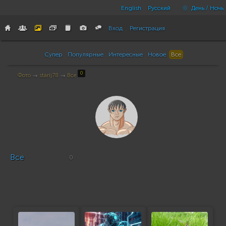
English
Русский
День / Ночь
Вход
Регистрация
Супер
Популярные
Интересные
Новое
Все
0
Фото
→
starij78
→
Все
Все
0