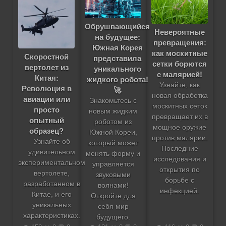
Обрушвающийся
Невероятные
на будущее:
превращения:
Южная Корея
как москитные
Скоростной
представила
сетки борются
вертолет из
уникального
с малярией!
Китая:
жидкого робота!
Узнайте, как
Революция в
🚀
новая обработка
авиации или
Знакомьтесь с
москитных сеток
просто
новым жидким
превращает их в
опытный
роботом из
мощное оружие
образец?
Южной Кореи,
против малярии.
Узнайте об
который может
Последние
удивительном
менять форму и
исследования и
экспериментальном
управляется
открытия по
вертолете,
звуковыми
борьбе с
разработанном в
волнами!
инфекцией.
Китае, и его
Откройте для
уникальных
себя мир
характеристиках.
будущего.