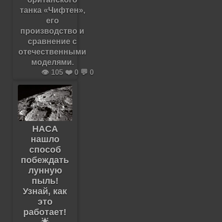
танка «Чифтен»,
его
производство и
сравнение с
отечественными
моделями.
👁️ 105 ❤️ 0 💬 0
НАСА
нашло
способ
побеждать
лунную
пыль!
Узнай, как
это
работает!