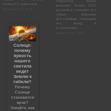
телескопа Хаббл
большого телескопа.
включает более 1200
20 июля 2026 г., 18:15
деталей и отмечает его
самые знаковые
фотографии, показывая
его вклад в
астрономию.
9 июля 2026 г., 18:15
Солнце:
почему
яркость
нашего
светила
ведет
Землю к
гибели?
Почему
Солнце
становится
ярче?
Узнайте, как