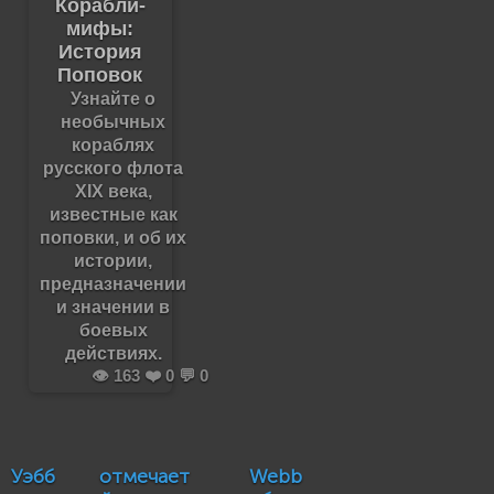
Корабли-
мифы:
История
Поповок
Узнайте о
необычных
кораблях
русского флота
XIX века,
известные как
поповки, и об их
истории,
предназначении
и значении в
боевых
действиях.
👁️ 163 ❤️ 0 💬 0
Уэбб отмечает
Webb