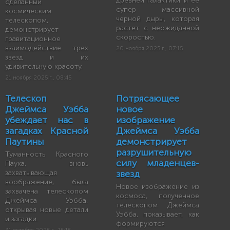
древней галактики и ее
сделанный
супер массивной
космическим
черной дыры, которая
телескопом,
растет с неожиданной
демонстрирует
скоростью.
гравитационное
взаимодействие трех
20 ноября 2025 г., 07:15
звезд и их
удивительную красоту.
21 ноября 2025 г., 08:45
Телескоп
Потрясающее
Джеймса Уэбба
новое
убеждает нас в
изображение
загадках Красной
Джеймса Уэбба
Паутины
демонстрирует
разрушительную
Туманность Красного
силу младенцев-
Паука, вновь
захватывающая
звезд
воображение, была
Новое изображение из
захвачена телескопом
космоса, полученное
Джеймса Уэбба,
телескопом Джеймса
открывая новые детали
Уэбба, показывает, как
и загадки.
формируются