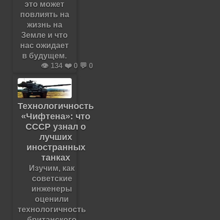
это может
повлиять на
жизнь на
Земле и что
нас ожидает
в будущем.
👁️ 134 ❤️ 0 💬 0
Технологичность
«Чифтена»: что
СССР узнал о
лучших
иностранных
танках
Изучим, как
советские
инженеры
оценили
технологичность
британского