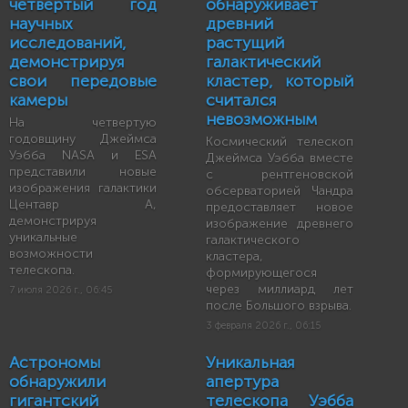
четвертый год
обнаруживает
научных
древний
исследований,
растущий
демонстрируя
галактический
свои передовые
кластер, который
камеры
считался
невозможным
На четвертую
годовщину Джеймса
Космический телескоп
Уэбба NASA и ESA
Джеймса Уэбба вместе
представили новые
с рентгеновской
изображения галактики
обсерваторией Чандра
Центавр A,
предоставляет новое
демонстрируя
изображение древнего
уникальные
галактического
возможности
кластера,
телескопа.
формирующегося
через миллиард лет
7 июля 2026 г., 06:45
после Большого взрыва.
3 февраля 2026 г., 06:15
Астрономы
Уникальная
обнаружили
апертура
гигантский
телескопа Уэбба