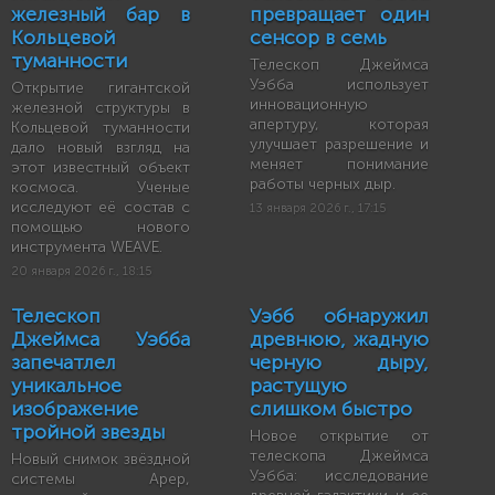
железный бар в
превращает один
Кольцевой
сенсор в семь
туманности
Телескоп Джеймса
Уэбба использует
Открытие гигантской
инновационную
железной структуры в
апертуру, которая
Кольцевой туманности
улучшает разрешение и
дало новый взгляд на
меняет понимание
этот известный объект
работы черных дыр.
космоса. Ученые
исследуют её состав с
13 января 2026 г., 17:15
помощью нового
инструмента WEAVE.
20 января 2026 г., 18:15
Телескоп
Уэбб обнаружил
Джеймса Уэбба
древнюю, жадную
запечатлел
черную дыру,
уникальное
растущую
изображение
слишком быстро
тройной звезды
Новое открытие от
телескопа Джеймса
Новый снимок звёздной
Уэбба: исследование
системы Аpep,