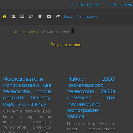
English
Русский
День / Ночь
Вход
Регистрация
Главная страница
→ Результаты поиска
Результаты поиска
Исследователи
Набор LEGO
использовали два
космического
телескопа, чтобы
телескопа Хаббл
открыть планету,
отмечает три
скрытую на виду
иконические
фотографии
Открытие планеты Beta
Хаббла
Pictoris d, скрытой на
виду, с помощью
Новый набор LEGO в
телескопов Джеймса
честь космического
Уэбба и Очень