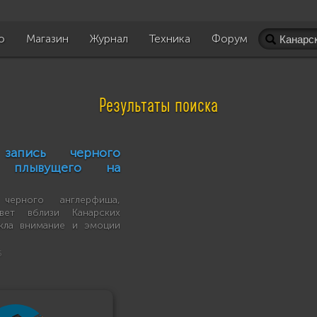
о
Магазин
Журнал
Техника
Форум
Результаты поиска
 запись черного
, плывущего на
черного англерфиша,
ет вблизи Канарских
екла внимание и эмоции
5