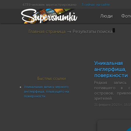
4739 человек зарегистрировано
3 сейчас на сайте
Люди
Фот
Главная страница
→ Результаты поиска
Уникальная
англерфиша
поверхности
Быстрые ссылки
Редкая запись 
Уникальная запись черного
попавшего в св
англерфиша, плывущего на
островов, привл
поверхности
зрителей.
21 февраля 2025 г., 15:1