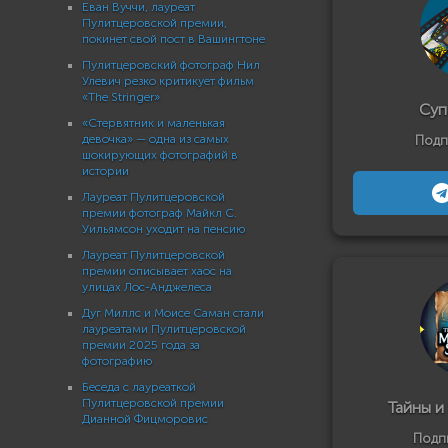
Еван Вуччи, лауреат
Пулитцеровской премии,
покинет свой пост в Вашингтоне
Пулитцеровский фотограф Нил
Улевич резко критикует фильм
«The Stringer»
Суп
«Стервятник и маленькая
девочка» — одна из самых
Подп
шокирующих фотографий в
истории
Лауреат Пулитцеровской
премии фотограф Майкл С.
Уильямсон уходит на пенсию
Лауреат Пулитцеровской
премии описывает хаос на
улицах Лос-Анджелеса
Дуг Миллс и Моисе Саман стали
лауреатами Пулитцеровской
премии 2025 года за
фотографию
Беседа с лауреаткой
Пулитцеровской премии
Тайны и
Дианной Фицморовис
Подп