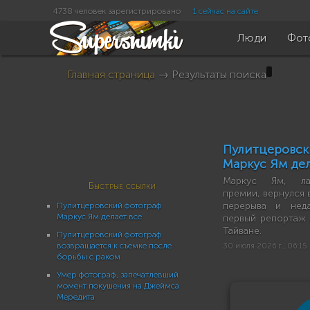
4738 человек зарегистрировано
1 сейчас на сайте
Люди
Фот
Главная страница
→ Результаты поиска
Пулитцеро
Маркус Ям дел
Маркус Ям, лау
Быстрые ссылки
премии, вернулся 
перерыва и нед
Пулитцеровский фотограф
Маркус Ям делает все
первый репортаж
Тайване.
Пулитцеровский фотограф
возвращается к съемке после
30 июля 2026 г., 06:15
борьбы с раком
Умер фотограф, запечатлевший
момент покушения на Джеймса
Мередита