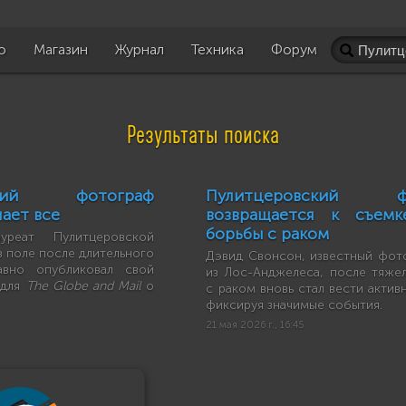
о
Магазин
Журнал
Техника
Форум
Результаты поиска
вский фотограф
Пулитцеровский фо
ает все
возвращается к съемк
борьбы с раком
реат Пулитцеровской
в поле после длительного
Дэвид Свонсон, известный фот
авно опубликовал свой
из Лос-Анджелеса, после тяже
 для
The Globe and Mail
о
с раком вновь стал вести актив
фиксируя значимые события.
21 мая 2026 г., 16:45