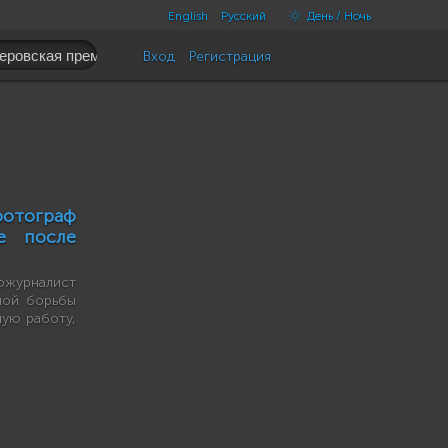
English
Русский
День / Ночь
Вход
Регистрация
тограф
е после
ожурналист
лой борьбы
ную работу,