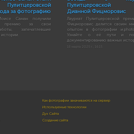
 Пулитцеровской
Пулитцеровской 
года за фотографию
Дианной Фицморовис
оисе Саман получили
Лауреат Пулитцеровской прем
ую премию за свои
Фицморовис делится своим мн
боты, запечатлевшие
опытом в фотографии и.photoj
 истории.
Узнайте о её пути и по
документированию важных исто
18 марта 2025 г., 16:15
Как фотографии закачиваются на сервер
Используемые технологии
Дух Сайта
м
Создание сайта