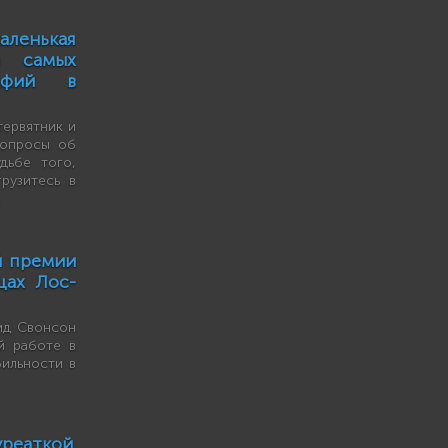
енькая
з самых
афий в
ервятник и
вопросы об
дьбе того,
рузитесь в
.
й премии
цах Лос-
ид Свонсон
й работе в
ильности в
аткой