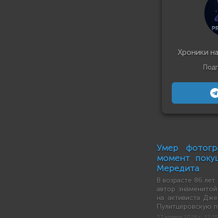
Хроники н
Подп
Умер фотогр
момент поку
Мередита
В возрасте 86 лет
автор знаменито
на активиста Дже
Пулитцеровскую п
27 апреля 2026 г., 12:15