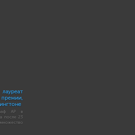
уреат
ремии,
шингтоне
граф AP в
ва после 23
 множество