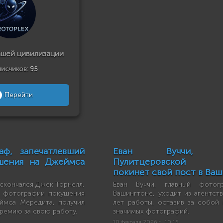
ашей цивилизации
исчиков:
95
Перейти
аф, запечатлевший
Еван Вуччи, ла
шения на Джеймса
Пулитцеровской п
покинет свой пост в Ва
 скончался Джек Торнелл,
Еван Вуччи, главный фото
й фотографии покушения
Вашингтоне, уходит из агентст
ймса Мередита, получил
лет работы, оставив за собой
ремию за свою работу.
значимых фотографий.
10 февраля 2026 г., 10:15