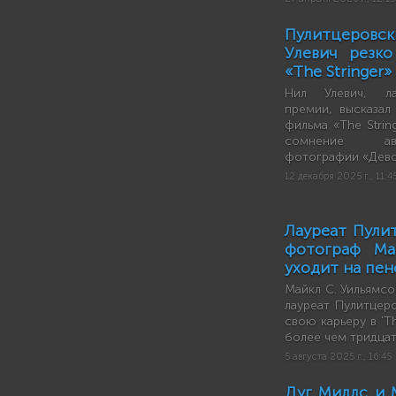
Пулитцеровс
Улевич резк
«The Stringer»
Нил Улевич, ла
премии, высказал
фильма «The Strin
сомнение ав
фотографии «Дево
12 декабря 2025 г., 11:4
Лауреат Пули
фотограф Ма
уходит на пе
Майкл С. Уильямсо
лауреат Пулитцер
свою карьеру в 'T
более чем тридца
5 августа 2025 г., 16:45
Дуг Миллс и 