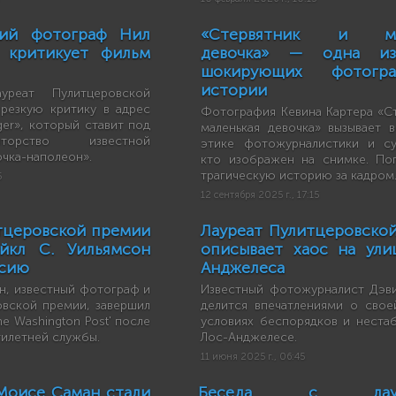
кий фотограф Нил
«Стервятник и мал
о критикует фильм
девочка» — одна и
шокирующих фотогр
истории
уреат Пулитцеровской
 резкую критику в адрес
Фотография Кевина Картера «Ст
ger», который ставит под
маленькая девочка» вызывает 
торство известной
этике фотожурналистики и су
чка-наполеон».
кто изображен на снимке. Пог
трагическую историю за кадром
5
12 сентября 2025 г., 17:15
тцеровской премии
Лауреат Пулитцеровско
йкл С. Уильямсон
описывает хаос на ули
нсию
Анджелеса
н, известный фотограф и
Известный фотожурналист Дэв
овской премии, завершил
делится впечатлениями о свое
he Washington Post' после
условиях беспорядков и нестаб
тилетней службы.
Лос-Анджелесе.
11 июня 2025 г., 06:45
Моисе Саман стали
Беседа с лауре