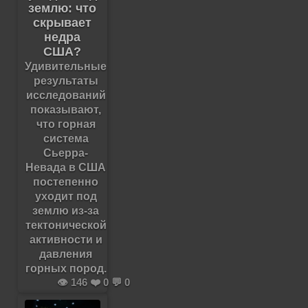
землю: что
скрывает
недра
США?
Удивительные
результаты
исследований
показывают,
что горная
система
Сьерра-
Невада в США
постепенно
уходит под
землю из-за
тектонической
активности и
давления
горных пород.
👁️ 146 ❤️ 0 💬 0