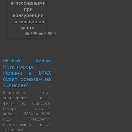
агрессивными
при
конкуренции
за гнездовые
места.
👁️ 135 ❤️ 0 💬 0
Новый фильм
Кристофера
Нолана в IMAX
будет основан на
'Одиссее'
Кристофер Нолан
анонсировал новый
фильм по 'Одиссее'
Гомера, который
выйдет в IMAX в 2026
году. Ожидается
использование новой
технологии.