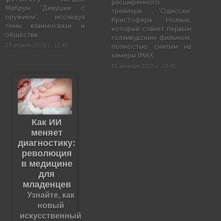
расширенного
МаКрум "Девушки с
трейлера 'Одиссеи'
оружием", исследуя
Кристофера Нолана,
темы взаимосвязи и
который станет первым
общества.
голливудским фильмом,
23 апреля 2026 г., 12:45
полностью снятым на
камеры IMAX.
10 декабря 2025 г., 16:45
Как ИИ
меняет
диагностику:
революция
в медицине
для
младенцев
Узнайте, как
новый
искусственный