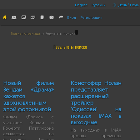
English
Русский
День / Ночь
Вход
Регистрация
Главная страница
→ Результаты поиска
Результаты поиска
Новый фильм
Кристофер Нолан
Зендаи «Драма»
представляет
кажется
расширенный
вдохновленным
трейлер
этой фотокнигой
'Одиссеи' на
показах IMAX в
Фильм «Драма» с
выходные
участием Зендаи и
Роберта Паттинсона
На выходных в IMAX
ссылается на
прошла премьера
фотокнигу Линдси