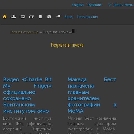
English
Русский
День / Ночь
Вход
Регистрация
Главная страница
→ Результаты поиска
Результаты поиска
Видео «Charlie Bit
Македа Бест
My Finger»
назначена
официально
главным
сохранено
хранителем
Британским
фотографии в
институтом кино
MoMA
Британский институт
Македа Бест назначена
кино (BFI) официально
главным куратором
сохранил вирусное
фотографии в MoMA.