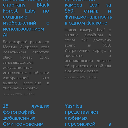
стартапу Black
камера Leaf за
Forest Labs по
$50: стиль и
созданию
функциональность
изображений с
в одном флаконе
использованием
Новая камера Leaf с
AI
мягким дизайном в
стиле Y2K доступна
Легендарный режиссер
всего за $50.
Мартин Скорсезе стал
Ультратонкий корпус и
советником стартапа
простота в
Black Forest Labs,
использовании делают
занимающегося
её привлекательной для
искусственным
любителей ретро.
интеллектом в области
изображений, что
2 июня 2026 г., 05:45
вызвало резонанс в
творческих кругах.
3 июня 2026 г., 11:15
15 лучших
Yashica
фотографий,
представляет
добавленных
любимых
Смитсоновским
персонажей в