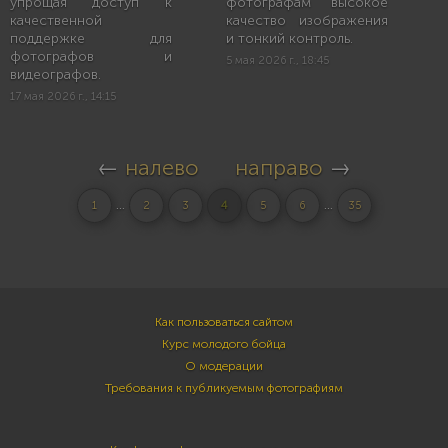
упрощая доступ к
фотографам высокое
качественной
качество изображения
поддержке для
и тонкий контроль.
фотографов и
5 мая 2026 г., 18:45
видеографов.
17 мая 2026 г., 14:15
←
налево
направо
→
...
...
1
2
3
4
5
6
35
Как пользоваться сайтом
Курс молодого бойца
О модерации
Требования к публикуемым фотографиям