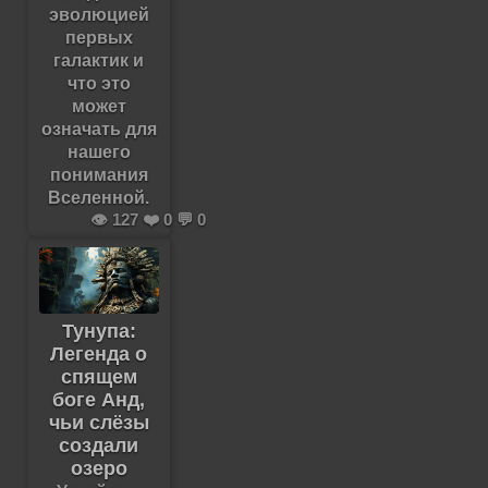
эволюцией
первых
галактик и
что это
может
означать для
нашего
понимания
Вселенной.
👁️ 127 ❤️ 0 💬 0
Тунупа:
Легенда о
спящем
боге Анд,
чьи слёзы
создали
озеро