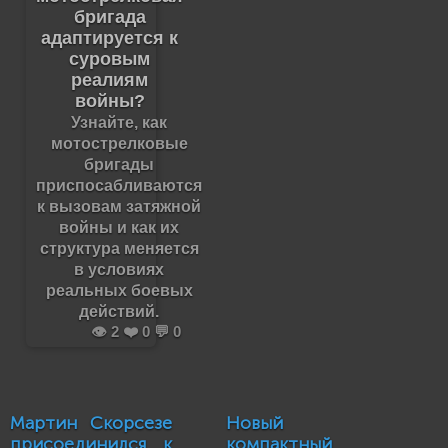
бригада
адаптируется к
суровым
реалиям
войны?
Узнайте, как
мотострелковые
бригады
приспосабливаются
к вызовам затяжной
войны и как их
структура меняется
в условиях
реальных боевых
действий.
👁️ 2 ❤️ 0 💬 0
Мартин Скорсезе
Новый
присоединился к
компактный