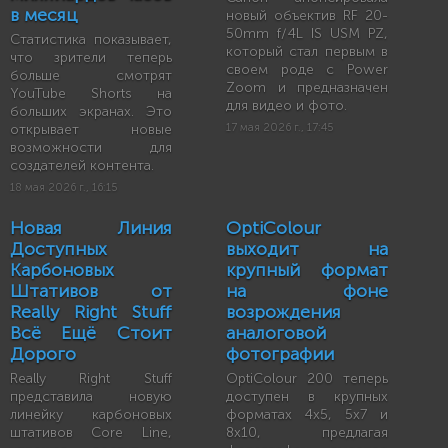
в месяц
новый объектив RF 20-
50mm f/4L IS USM PZ,
Статистика показывает,
который стал первым в
что зрители теперь
своем роде с Power
больше смотрят
Zoom и предназначен
YouTube Shorts на
для видео и фото.
больших экранах. Это
открывает новые
17 мая 2026 г., 17:45
возможности для
создателей контента.
18 мая 2026 г., 16:15
Новая Линия
OptiColour
Доступных
выходит на
Карбоновых
крупный формат
Штативов от
на фоне
Really Right Stuff
возрождения
Всё Ещё Стоит
аналоговой
Дорого
фотографии
Really Right Stuff
OptiColour 200 теперь
представила новую
доступен в крупных
линейку карбоновых
форматах 4x5, 5x7 и
штативов Core Line,
8x10, предлагая