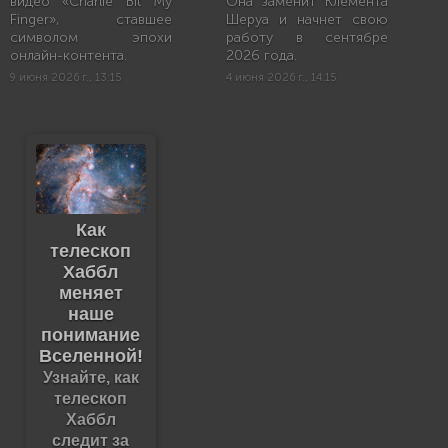
видео «Charlie Bit My
Она заменит Клемента
Finger», ставшее
Шеруа и начнет свою
символом эпохи
работу в сентябре
онлайн-контента.
2026 года.
9 июня 2026 г., 13:15
4 июня 2026 г., 14:15
Как
телескоп
Хаббл
меняет
наше
понимание
Вселенной!
Узнайте, как
телескоп
Хаббл
следит за