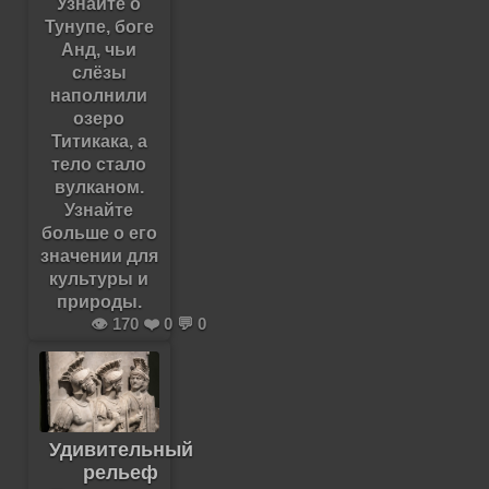
Узнайте о
Тунупе, боге
Анд, чьи
слёзы
наполнили
озеро
Титикака, а
тело стало
вулканом.
Узнайте
больше о его
значении для
культуры и
природы.
👁️ 170 ❤️ 0 💬 0
Удивительный
рельеф