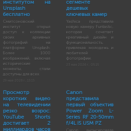
институтом на
сегменте
Unsplash
дешевых
бесплатно
ключевых камер
Смитсоновский
Yashica представила
институт открыл
новую камеру Funtastic,
доступ к коллекции
которая сочетает
своих архивных
креативный дизайн и
фотографий на
функциональность,
платформе Unsplash.
привлекая молодежь и
Более 1000
любителей
изображений, включая
фотографии.
исторические
23 мая 2026 г., 05:15
моменты, стали
доступны для всех.
29 мая 2026 г., 15:15
Просмотр
Canon
коротких видео
представила
на телевидении
первый объектив
резко возрос:
Power Zoom L-
YouTube Shorts
Series RF 20-50mm
достигает 2
f/4L IS USM PZ
миллиардов часов
Canon анонсировала