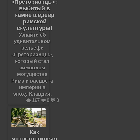
«Преторианцы»:
выбитый в
камне шедевр
римской
скульптуры!
Узнайте об
удивительном
рельефе
«Преторианцы»,
который стал
символом
могущества
Рима и расцвета
империи в
эпоху Клавдия.
👁️ 167 ❤️ 0 💬 0
Как
мотострелковая