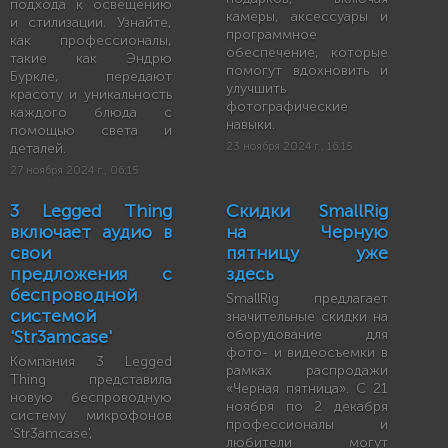
подхода к освещению
камеры, аксессуары и
и стилизации. Узнайте,
программное
как профессионалы,
обеспечение, которые
такие как Эндрю
помогут вдохновить и
Буркле, передают
улучшить
красоту и уникальность
фотографические
каждого блюда с
навыки.
помощью света и
деталей.
23 ноября 2024 г., 16:15
27 ноября 2024 г., 06:15
3 Legged Thing
Скидки SmallRig
включает аудио в
на Черную
свои
пятницу уже
предложения с
здесь
беспроводной
SmallRig предлагает
системой
значительные скидки на
'Str3amcase'
оборудование для
фото- и видеосъемки в
Компания 3 Legged
рамках распродажи
Thing представила
«Черная пятница». С 21
новую беспроводную
ноября по 2 декабря
систему микрофонов
профессионалы и
'Str3amcase',
любители могут