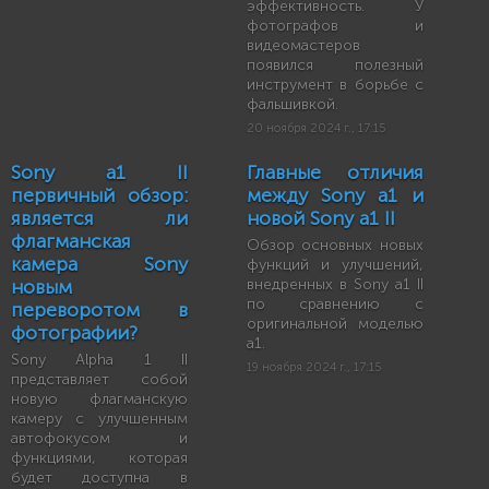
эффективность. У
фотографов и
видеомастеров
появился полезный
инструмент в борьбе с
фальшивкой.
20 ноября 2024 г., 17:15
Sony a1 II
Главные отличия
первичный обзор:
между Sony a1 и
является ли
новой Sony a1 II
флагманская
Обзор основных новых
камера Sony
функций и улучшений,
новым
внедренных в Sony a1 II
по сравнению с
переворотом в
оригинальной моделью
фотографии?
a1.
Sony Alpha 1 II
19 ноября 2024 г., 17:15
представляет собой
новую флагманскую
камеру с улучшенным
автофокусом и
функциями, которая
будет доступна в