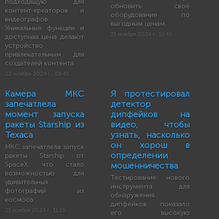
подходящую для
обновить своё
контент-креаторов и
оборудование по
видеографов.
выгодным ценам.
Уникальные функции и
21 ноября 2024 г., 16:45
доступная цена делают
устройство
привлекательным для
создателей контента.
22 ноября 2024 г., 06:45
Камера МКС
Я протестировал
запечатлела
детектор
момент запуска
дипфейков на
ракеты Starship из
видео, чтобы
Техаса
узнать, насколько
он хорош в
МКС запечатлела запуск
определении
ракеты Starship от
SpaceX, что стало
мошенничества
возможностью для
Тестирование нового
удивительных
инструмента для
фотографий из
обнаружения
космоса.
дипфейков показало
21 ноября 2024 г., 11:15
его высокую