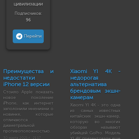
цивилизации
Подписчиков:
96
Перейти
Преимущества и
Xiaomi YI 4K -
недостатки
недорогая
iPhone 12 версии
альтернатива
брендовым экшн-
Стоило Apple показать
камерам
новое поколение
iPhone, как интернет
Xiaomi YI 4K - это одна
заполонили мнениями о
из самых известных
новинке, которые
китайских экшн-камер,
отличаются
которую во многих
диаметральной
обзорах называют
противоположностью.
убийцей GoPro. Модель
30 марта 2021 г., 21:17
YI 4K презентовали еще