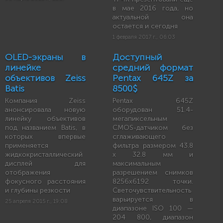
в мае 2016 года, но
актуальной она
остается и сегодня
1 февраля 2017 г., 06:03
OLED-экраны в
Доступный
линейке
средний формат
объективов Zeiss
Pentax 645Z за
Batis
8500$
Компания Zeiss
Pentax 645Z
анонсировала новую
оборудован 51.4-
линейку объективов
мегапиксельным
под названием Batis, в
CMOS-датчиком без
которых впервые
сглаживающего
применяeтся
фильтра размером 43.8
жидкокристаллический
x 32.8 мм и
дисплей для
максимальным
отображения
разрешением снимков
фокусного расстояния
8256x6192 точки.
и глубины резкости
Светочувствительность
варьируется в
25 апреля 2015 г., 19:08
диапазоне ISO 100 —
204 800, диапазон