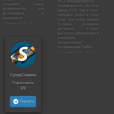
40,2-мегапиксельной
открывает новые
беззеркальной системы
возможности для
камер X-H2. Как и было
фотографов и
обещано ранее в этом
дизайнеров.
году, эта новая камера
17 октября 2024 г., 22:15
X-серии оснащена
датчиком X-Trans
высокого разрешения и
новейшим
процессором
изображений Fujifilm
15 сентября 2022 г., 19:34
СуперСнимки
Подписчиков:
172
Перейти