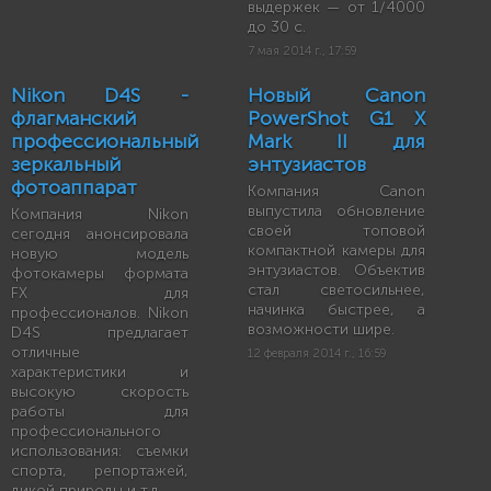
выдержек — от 1/4000
до 30 с.
7 мая 2014 г., 17:59
Nikon D4S -
Новый Canon
флагманский
PowerShot G1 X
профессиональный
Mark II для
зеркальный
энтузиастов
фотоаппарат
Компания Canon
выпустила обновление
Компания Nikon
своей топовой
сегодня анонсировала
компактной камеры для
новую модель
энтузиастов. Объектив
фотокамеры формата
стал светосильнее,
FX для
начинка быстрее, а
профессионалов. Nikon
возможности шире.
D4S предлагает
отличные
12 февраля 2014 г., 16:59
характеристики и
высокую скорость
работы для
профессионального
использования: съемки
спорта, репортажей,
дикой природы и т.д.