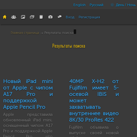
English
Русский
День / Ночь
Вход
Регистрация
Главная страница
→ Результаты поиска
Результаты поиска
Новый iPad mini
40MP X-H2 от
от Apple с чипом
Fujifilm имеет 5-
A17 Pro и
осевой IBIS и
поддержкой
может
Apple Pencil Pro
захватывать
внутреннее видео
Apple представила
8K/30 ProRes 422
обновленный iPad mini,
оснащенный чипом A17
Fujifilm объявила о
Pro и поддержкой Apple
выпуске своей новой
Pencil Pro, что