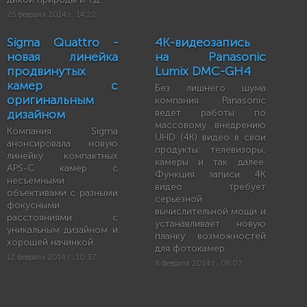
25 февраля 2014 г., 14:22
Sigma Quattro -
4K-видеозапись
новая линейка
на Panasonic
продвинутых
Lumix DMC-GH4
камер с
Без лишнего шума
оригинальным
компания Panasonic
дизайном
ведет работы по
массовому внедрению
Компания Sigma
UHD (4K) видео в свои
анонсировала новую
продукты: телевизоры,
линейку компактных
камеры и так далее.
APS-C камер с
Функция записи 4K
несъемными
видео требует
объективами с разными
серьезной
фокусными
вычислительной мощи и
расстояниями с
устанавливает новую
уникальным дизайном и
планку возможностей
хорошей начинкой.
для фотокамер.
12 февраля 2014 г., 10:37
8 февраля 2014 г., 09:07