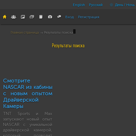
English
Русский
День / Ночь
Вход
Регистрация
Главная страница
→ Результаты поиска
Результаты поиска
Смотрите
NASCAR из кабины
с новым опытом
Драйверской
Камеры
TNT Sports и Max
запускают новый опыт
NASCAR с уникальной
драйверской камерой,
который позволит