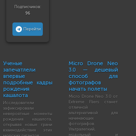
Подписчиков:
96
Перейти
Ученые
Micro Drone Neo
запечатлели
3.0 — дешевый
впервые
способ для
подробные кадры
фотографов
рождения
начать полеты
кашалота
Micro Drone Neo 3.0 от
Extreme Fliers станет
Исследователи
отличной
зафиксировали
альтернативой для
невероятные моменты
начинающих
рождения кашалота,
фотографов.
открывая новые грани
Ультралегкий,
взаимодействия этих
модульный и
морских гигантов.