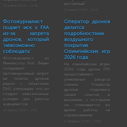
доступный.
30 марта 2026 г., 12:45
26 марта 2026 г., 15:45
Фотожурналист
Оператор дронов
подает иск к FAA
делится
из-за запрета
подробностями
дронов, который
воздушного
'невозможно
покрытия
соблюдать'
Олимпийских игр
2026 года
Фотожурналист из
Миннесоты Роб Левин
На олимпийских играх
оспаривает
2026 года дроны FPV
противоречивый запрет
предоставляют
на полеты дронов
уникальные ракурсы
рядом с объектами
съемки. Оператор
DHS, утверждая, что он
дронов поделился
создает невозможные
своим опытом и
условия для работы
вызовами, с которыми
журналистов.
он сталкивается во
время работы на
20 марта 2026 г., 14:15
соревнованиях.
12 февраля 2026 г., 06:15