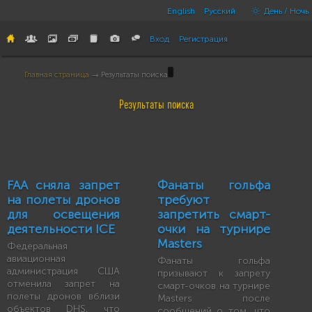
English
Русский
День / Ночь
Вход
Регистрация
Главная страница
→ Результаты поиска
Результаты поиска
FAA сняла запрет
Фанаты гольфа
на полеты дронов
требуют
для освещения
запретить смарт-
деятельности ICE
очки на турнире
Masters
Федеральная
авиационная
Фанаты гольфа
администрация США
призывают к запрету
отменила запрет на
смарт-очков на турнире
полеты дронов вблизи
Masters после
объектов DHS, что
сообщений о том, что