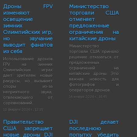
Дроны FPV
Министерство
изменяют
торговли США
освещение
отменяет
зимних
предложенные
Олимпийских игр,
ограничения на
но звучание
китайские дроны
выводит фанатов
Министерство
из себя
торговли США приняло
решение отказаться от
Использование дронов
предложенных
FPV на зимних
ограничений на
Олимпийских играх
китайские дроны. Это
дает зрителям новые
важная новость для
ракурсы, но вызывает
фотографов и
споры из-за
операторов дронов.
неприятного звука,
отвлекающего от
14 января 2026 г., 16:45
соревнований.
10 февраля 2026 г., 12:15
Правительство
DJI делает
США запрещает
последнюю
новые дроны DJI
попытку убедить