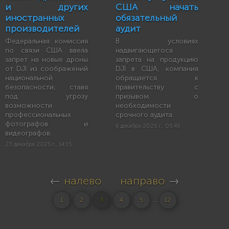
и других
США начать
иностранных
обязательный
производителей
аудит
Федеральная комиссия
В условиях
по связи США ввела
надвигающегося
запрет на новые дроны
запрета на продукцию
от DJI из соображений
DJI в США, компания
национальной
обращается к
безопасности, ставя
правительству с
под угрозу
призывом о
возможности
необходимости
профессиональных
срочного аудита.
фотографов и
6 декабря 2025 г., 05:45
видеографов.
23 декабря 2025 г., 14:15
←
налево
направо
→
...
1
2
3
4
5
12