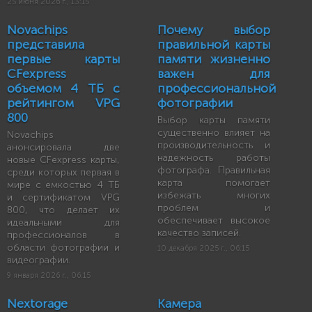
25 июня 2026 г., 13:15
Novachips
Почему выбор
представила
правильной карты
первые карты
памяти жизненно
CFexpress
важен для
объемом 4 ТБ с
профессиональной
рейтингом VPG
фотографии
800
Выбор карты памяти
существенно влияет на
Novachips
производительность и
анонсировала две
надежность работы
новые CFexpress карты,
фотографа. Правильная
среди которых первая в
карта помогает
мире с емкостью 4 ТБ
избежать многих
и сертификатом VPG
проблем и
800, что делает их
обеспечивает высокое
идеальными для
качество записей.
профессионалов в
области фотографии и
10 декабря 2025 г., 06:15
видеографии.
9 января 2026 г., 06:15
Nextorage
Камера