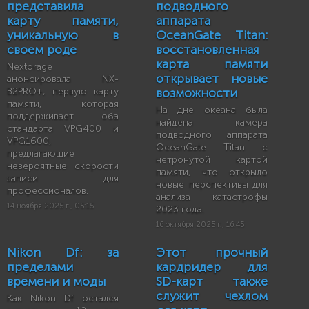
представила
подводного
карту памяти,
аппарата
уникальную в
OceanGate Titan:
своем роде
восстановленная
карта памяти
Nextorage
открывает новые
анонсировала NX-
B2PRO+, первую карту
возможности
памяти, которая
На дне океана была
поддерживает оба
найдена камера
стандарта VPG400 и
подводного аппарата
VPG1600,
OceanGate Titan с
предлагающие
нетронутой картой
невероятные скорости
памяти, что открыло
записи для
новые перспективы для
профессионалов.
анализа катастрофы
14 ноября 2025 г., 05:15
2023 года.
16 октября 2025 г., 16:45
Nikon Df: за
Этот прочный
пределами
кардридер для
времени и моды
SD-карт также
служит чехлом
Как Nikon Df остался