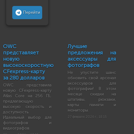
Перейти
OWC
Лучшие
представляет
предложения на
новую
аксессуары для
высокоскоростную
фотографов
CFexpress-карту
Не упустите шанс
за 280 долларов
обновить свой арсенал
аксессуаров для
OWC представила
фотографии! В этом
новую CFexpress-карту
месяце скидки на
Atlas Core на 256 ГБ,
штативы, рюкзаки,
предлагающую
карты памяти и
высокую скорость и
мониторы.
доступность.
Идеальный выбор для
27 февраля 2026 г., 18:15
фотографов и
видеографов.