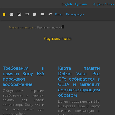
English
Русский
День / Ночь
Вход
Регистрация
Главная страница
→ Результаты поиска
Результаты поиска
Требования к
Карта памяти
памяти Sony FX5
Delkin Valor Pro
поражают
CFe собирается в
воображение
США и выглядит
соответствующим
Обсуждаем строгие
образом
требования к картам
памяти для новой
Delkin представляет 1TB
кинокамеры Sony FX5 и
CFexpress Type B карту
что это значит для
памяти, собранную в
видеографов.