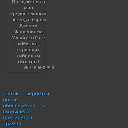
Погрузитесь в
мир
средневековых
легенд с сэром
Джоном
Мандевилем.
Узнайте о Гоге
и Магоге,
странных
гибрида и
гигантах!
👁️ 118 ❤️ 0 💬 0
TikTok вернется
после
обеспечения от
входящего
президента
Трампа