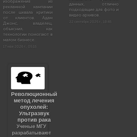
изображения из
данных, отлично
рекламной кампании
подходящие для фото и
после шквала критики
видео архивов.
от клиентов. Адам
22 сентября 2025 г., 18:45
Джонс, владелец,
объяснил, как
технологии помогают в
малом бизнесе.
17 мая 2026 г., 05:15
Революционный
метод лечения
опухолей:
Ультразвук
против рака
Ученые МГУ
разрабатывают