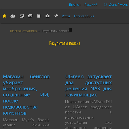
English
Русский
День / Ночь
Вход
Регистрация
Главная страница
→ Результаты поиска
Результаты поиска
Магазин бейглов
UGreen запускает
убирает
два доступных
изображения,
решения NAS для
созданные ИИ,
начинающих
после
Новая серия NASync DH
недовольства
от UGreen предлагает
клиентов
простые в
использовании
Магазин Myer’s Bagels
устройства для
удалил ИИ-шные
локального хранения