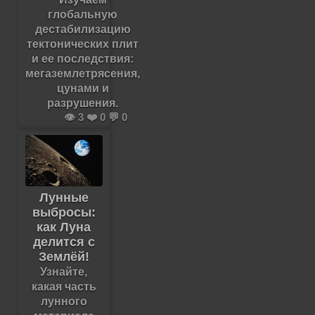
глобальную
дестабилизацию
тектонических плит
и ее последствия:
мегаземлетрясения,
цунами и
разрушения.
👁️ 3 ❤️ 0 💬 0
Лунные
выбросы:
как Луна
делится с
Землёй!
Узнайте,
какая часть
лунного