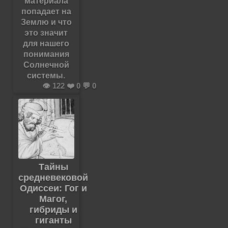
материала
попадает на
Землю и что
это значит
для нашего
понимания
Солнечной
системы.
👁️ 122 ❤️ 0 💬 0
Тайны
средневековой
Одиссеи: Гог и
Магог,
гибриды и
гиганты