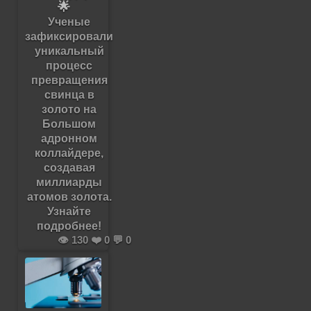
🌟
Ученые
зафиксировали
уникальный
процесс
превращения
свинца в
золото на
Большом
адронном
коллайдере,
создавая
миллиарды
атомов золота.
Узнайте
подробнее!
👁️ 130 ❤️ 0 💬 0