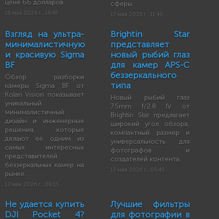
цене 66 долларов.
сферы.
18 мая 2026 г., 16:45
17 мая 2026 г., 11:45
Взгляд на ультра-
Brightin Star
минималистичную
представляет
и красивую Sigma
новый рыбий глаз
BF
для камер APS-C
беззеркального
Обзор разборки
типа
камеры Sigma BF от
Kolari Vision показывает
Новый рыбий глаз
уникальный
7.5mm f/2.8 IV от
минималистичный
Brightin Star предлагает
дизайн и инженерные
широкий угол обзора,
решения, которые
компактный размер и
делают её одним из
универсальность для
самых интересных
фотографов и
представителей
создателей контента.
беззеркальных камер на
17 мая 2026 г., 05:45
рынке.
17 мая 2026 г., 08:15
Не удается купить
Лучшие фильтры
DJI Pocket 4?
для фотографии в