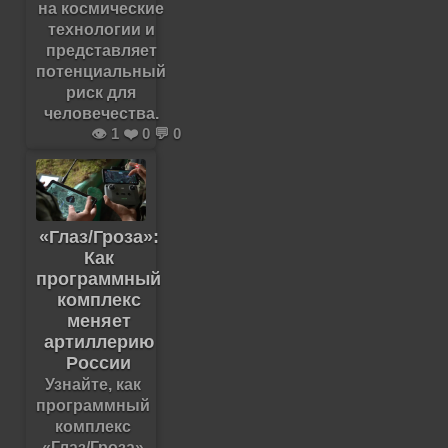
на космические
технологии и
представляет
потенциальный
риск для
человечества.
👁️ 1 ❤️ 0 💬 0
«Глаз/Гроза»:
Как
программный
комплекс
меняет
артиллерию
России
Узнайте, как
программный
комплекс
«Глаз/Гроза»