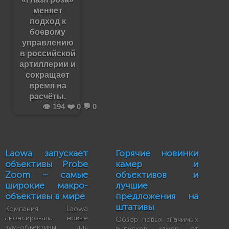
меняет
подход к
боевому
управлению
в российской
артиллерии и
сокращает
время на
расчёты.
👁️ 194 ❤️ 0 💬 0
Laowa запускает
Горячие новинки
объективы Probe
камер и
Zoom – самые
объективов и
широкие макро-
лучшие
объективы в мире
предложения на
штативы
Компания Laowa
анонсировала новые
Обзор новых значимых
зум-объективы для
выпусков камер от