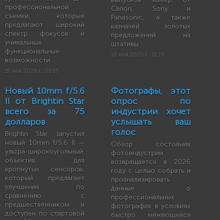
профессиональной
Canon, Sony и
съемки, которые
Panasonic, а также
предлагают широкий
казначей золотых
спектр фокусов и
предложений на
уникальные
штативы.
функциональные
18 мая 2026 г., 18:15
возможности.
19 мая 2026 г., 05:15
Новый 10mm f/5.6
Фотографы, этот
II от Brightin Star
опрос по
всего за 75
индустрии хочет
долларов
услышать ваш
голос
Brightin Star запустил
новый 10mm f/5.6 II —
Обзор состояния
ультра-широкоугольный
фотоиндустрии
объектив для
возвращается в 2026
кропнутых сенсоров,
году с целью собрать и
который предлагает
проанализировать
улучшения по
данные о
сравнению с
профессиональных
предшественником и
фотографах в условиях
доступен по стартовой
быстро меняющейся