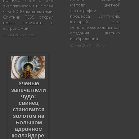
ночного неба с 679
метода цветной
экзопланетами и более
фотографии —
чем 5000 кандидатами.
процесса Липпмана,
Спутник TESS открыл
который стал
новые горизонты в
основополагающим для
астрономии.
создания цветных
21 мая 2026 г., 17:15
изображений.
21 мая 2026 г., 05:45
Ученые
запечатлели
чудо:
свинец
становится
золотом на
Большом
адронном
коллайдере!