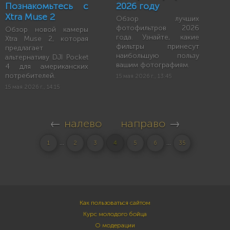
Познакомьтесь с
2026 году
Xtra Muse 2
Обзор лучших
фотофильтров 2026
Обзор новой камеры
года. Узнайте, какие
Xtra Muse 2, которая
фильтры принесут
предлагает
наибольшую пользу
альтернативу DJI Pocket
вашим фотографиям.
4 для американских
потребителей.
15 мая 2026 г., 13:45
15 мая 2026 г., 14:15
←
налево
направо
→
...
...
1
2
3
4
5
6
35
Как пользоваться сайтом
Курс молодого бойца
О модерации