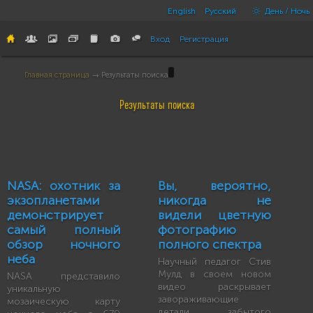
English
Русский
День / Ночь
Вход
Регистрация
Главная страница
→ Результаты поиска
Результаты поиска
NASA: охотник за
Вы, вероятно,
экзопланетами
никогда не
демонстрирует
видели цветную
самый полный
фотографию
обзор ночного
полного спектра
неба
Научный педагог Стив
Мулд в своем новом
NASA представило
видео раскрывает
уникальную
завораживающие
мозаическую карту
детали забытого