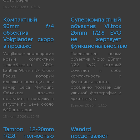
фотографии.
16 июля 2026 г., 05:15
Компактный
Суперкомпактный
90mm f/4
объектив Viltrox
объектив
26mm f/2.8 EVO
Voigtländer скоро
не жертвует
в продаже
функциональностью
Voigtländer анонсировал
Представлен новый
новый компактный
объектив Viltrox 26mm
телеобъектив APO-
f/2.8 EVO, который
Lanthar 90mm f/4 Close
сочетает в себе
Focus, который
компактность и
идеально подходит для
функциональность,
камер Leica M-Mount.
особенно полезен для
Объектив должен
уличной фотографии и
поступить в продажу в
архитектуры.
августе по цене около
15 июля 2026 г., 13:15
640 долларов.
15 июля 2026 г., 16:45
Tamron 12-20mm
Wandrd
f/2.8: полностью
представляет