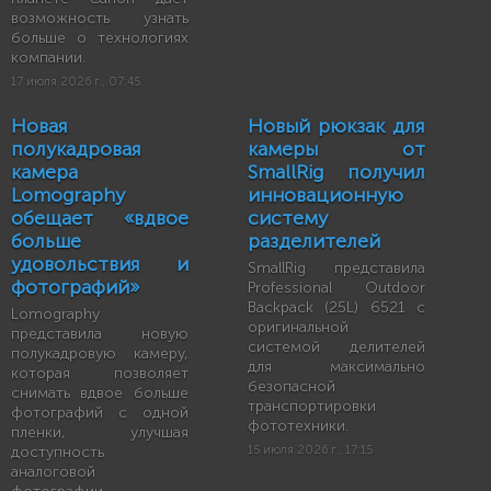
возможность узнать
больше о технологиях
компании.
17 июля 2026 г., 07:45
Новая
Новый рюкзак для
полукадровая
камеры от
камера
SmallRig получил
Lomography
инновационную
обещает «вдвое
систему
больше
разделителей
удовольствия и
SmallRig представила
фотографий»
Professional Outdoor
Backpack (25L) 6521 с
Lomography
оригинальной
представила новую
системой делителей
полукадровую камеру,
для максимально
которая позволяет
безопасной
снимать вдвое больше
транспортировки
фотографий с одной
фототехники.
пленки, улучшая
доступность
15 июля 2026 г., 17:15
аналоговой