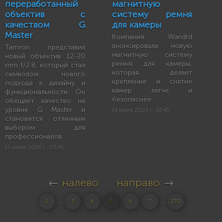
переработанный
магнитную
объектив с
систему ремня
качеством G
для камеры
Master
Компания Wandrd
анонсировала новую
Tamron представил
магнитную систему
новый объектив 12-20
ремня для камеры,
mm f/2.8, который стал
которая делает
символом нового
крепление и снятие
подхода к дизайну и
камер легче и
функциональности. Он
безопаснее.
обещает качество на
уровне G Master и
14 июля 2026 г., 16:45
становится отличным
выбором для
профессионалов.
15 июля 2026 г., 05:45
←
налево
направо
→
...
...
1
3
4
5
6
7
170