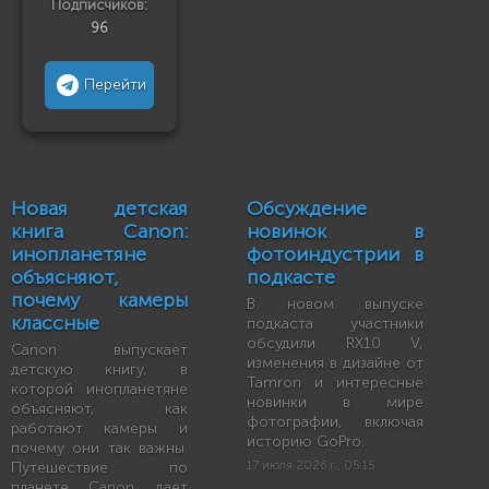
Подписчиков:
96
Перейти
Новая детская
Обсуждение
книга Canon:
новинок в
инопланетяне
фотоиндустрии в
объясняют,
подкасте
почему камеры
В новом выпуске
классные
подкаста участники
обсудили RX10 V,
Canon выпускает
изменения в дизайне от
детскую книгу, в
Tamron и интересные
которой инопланетяне
новинки в мире
объясняют, как
фотографии, включая
работают камеры и
историю GoPro.
почему они так важны.
Путешествие по
17 июля 2026 г., 05:15
планете Canon дает