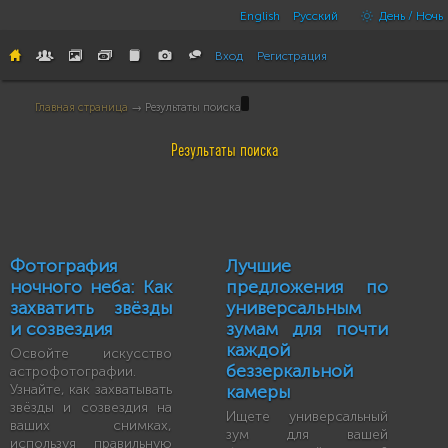
English
Русский
День / Ночь
Вход
Регистрация
Главная страница
→ Результаты поиска
Результаты поиска
Фотография
Лучшие
ночного неба: Как
предложения по
захватить звёзды
универсальным
и созвездия
зумам для почти
каждой
Освойте искусство
беззеркальной
астрофотографии.
Узнайте, как захватывать
камеры
звёзды и созвездия на
Ищете универсальный
ваших снимках,
зум для вашей
используя правильную