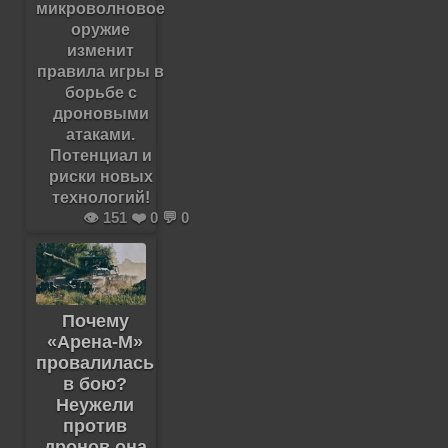
микроволновое
оружие
изменит
правила игры в
борьбе с
дроновыми
атаками.
Потенциал и
риски новых
технологий!
👁️ 151 ❤️ 0 💬 0
Почему
«Арена-М»
провалилась
в бою?
Неужели
против
дронов она