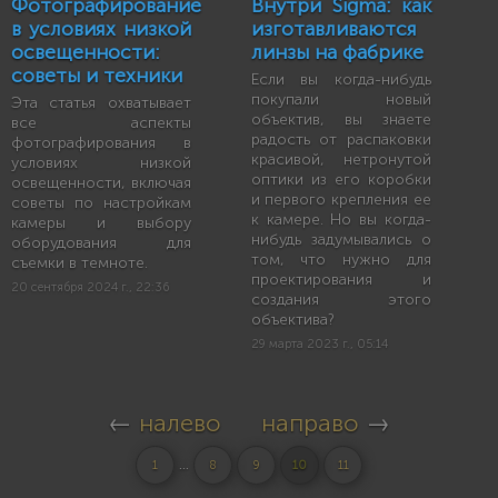
Фотографирование
Внутри Sigma: как
в условиях низкой
изготавливаются
освещенности:
линзы на фабрике
советы и техники
Если вы когда-нибудь
покупали новый
Эта статья охватывает
объектив, вы знаете
все аспекты
радость от распаковки
фотографирования в
красивой, нетронутой
условиях низкой
оптики из его коробки
освещенности, включая
и первого крепления ее
советы по настройкам
к камере. Но вы когда-
камеры и выбору
нибудь задумывались о
оборудования для
том, что нужно для
съемки в темноте.
проектирования и
20 сентября 2024 г., 22:36
создания этого
объектива?
29 марта 2023 г., 05:14
←
налево
направо
→
...
1
8
9
10
11