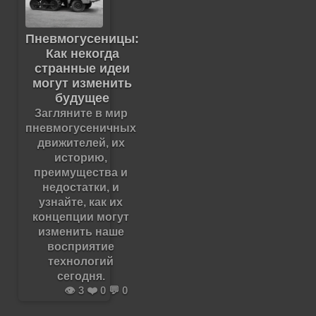
Пневмогусеницы:
Как некогда
странные идеи
могут изменить
будущее
Загляните в мир
пневмогусеничных
движителей, их
историю,
преимущества и
недостатки, и
узнайте, как их
концепции могут
изменить наше
восприятие
технологий
сегодня.
👁️ 3 ❤️ 0 💬 0