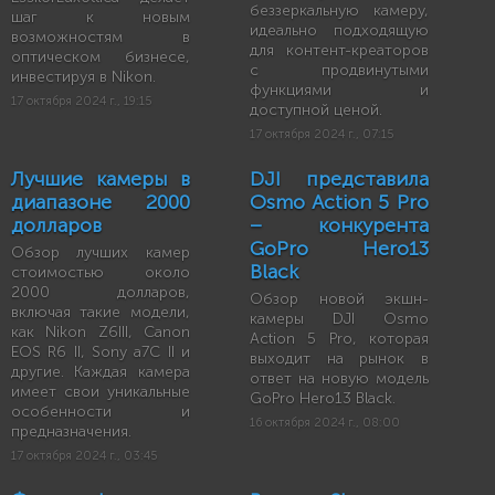
беззеркальную камеру,
шаг к новым
идеально подходящую
возможностям в
для контент-креаторов
оптическом бизнесе,
с продвинутыми
инвестируя в Nikon.
функциями и
17 октября 2024 г., 19:15
доступной ценой.
17 октября 2024 г., 07:15
Лучшие камеры в
DJI представила
диапазоне 2000
Osmo Action 5 Pro
долларов
– конкурента
GoPro Hero13
Обзор лучших камер
Black
стоимостью около
2000 долларов,
Обзор новой экшн-
включая такие модели,
камеры DJI Osmo
как Nikon Z6III, Canon
Action 5 Pro, которая
EOS R6 II, Sony a7C II и
выходит на рынок в
другие. Каждая камера
ответ на новую модель
имеет свои уникальные
GoPro Hero13 Black.
особенности и
16 октября 2024 г., 08:00
предназначения.
17 октября 2024 г., 03:45