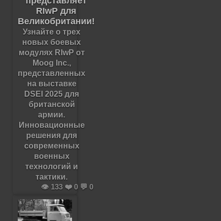
представляет
RIwP для
Великобритании!
Узнайте о трех
новых боевых
модулях RIwP от
Moog Inc.,
представленных
на выставке
DSEI 2025 для
британской
армии.
Инновационные
решения для
современных
военных
технологий и
тактики.
👁️ 133 ❤️ 0 💬 0