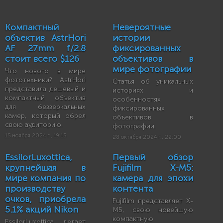
Компактный
Невероятные
объектив AstrHori
истории
AF 27mm f/2.8
фиксированных
стоит всего $126
объективов в
мире фотографии
Что нового в мире
фототехники? AstrHori
Статья об уникальных
представила дешевый и
историях и
компактный объектив
особенностях
для беззеркальных
фиксированных
камер, который обрел
объективов в
свою аудиторию.
фотографии.
15 ноября 2024 г., 19:15
28 октября 2024 г., 22:00
EssilorLuxottica,
Первый обзор
крупнейшая в
Fujifilm X-M5:
мире компания по
камера для эпохи
производству
контента
очков, приобрела
Fujifilm представляет X-
5.1% акций Nikon
M5, свою новейшую
компактную
EssilorLuxottica делает