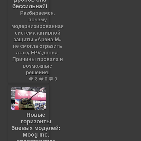
бессильна?!
Разбираемся,
почему
модернизированная
система активной
защиты «Арена-М»
не смогла отразить
атаку FPV-дрона.
Причины провала и
возможные
решения.
👁️ 8 ❤️ 0 💬 0
Новые
горизонты
боевых модулей:
Moog Inc.