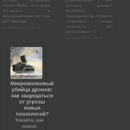
летней 3D-камеры
совмещенные с ИИ,
Stereo-Nettel, используя
которые решают
3D-печать и
проблемы
инновационные методы
традиционной оптики и
реставрации.
открывают новые
горизонты для
18 ноября 2024 г., 20:15
фотографии.
18 ноября 2024 г., 19:45
Микроволновый
убийца дронов:
как защищаться
от угрозы
новых
технологий?
Узнайте, как
новое