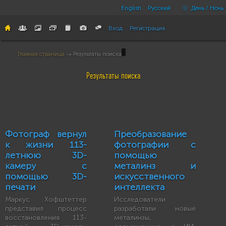
English
Русский
День / Ночь
Вход
Регистрация
Главная страница
→ Результаты поиска
Результаты поиска
Фотограф вернул
Преобразование
к жизни 113-
фотографии с
летнюю 3D-
помощью
камеру с
металинз и
помощью 3D-
искусственного
печати
интеллекта
Маркус Хофштеттер
Исследователи
представил процесс
разработали новые
восстановления 113-
металинзы,