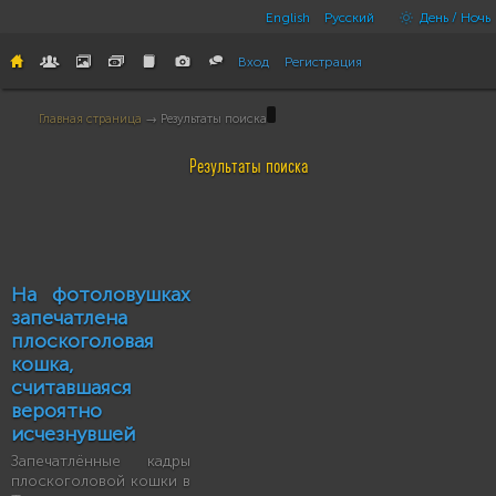
English
Русский
День / Ночь
Вход
Регистрация
Главная страница
→ Результаты поиска
Результаты поиска
На фотоловушках
запечатлена
плоскоголовая
кошка,
считавшаяся
вероятно
исчезнувшей
Запечатлённые кадры
плоскоголовой кошки в