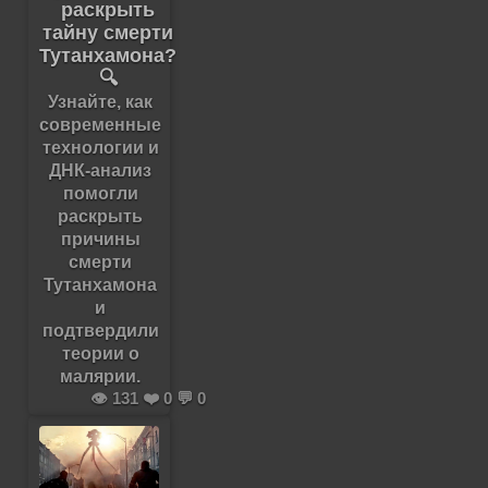
раскрыть
тайну смерти
Тутанхамона?
🔍
Узнайте, как
современные
технологии и
ДНК-анализ
помогли
раскрыть
причины
смерти
Тутанхамона
и
подтвердили
теории о
малярии.
👁️ 131 ❤️ 0 💬 0