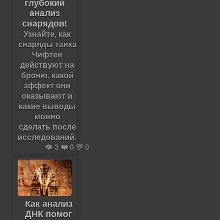
глубокий
анализ
снарядов!
Узнайте, как
снаряды танка
Чифтен
действуют на
броню, какой
эффект они
оказывают и
какие выводы
можно
сделать после
исследований.
👁️ 3 ❤️ 0 💬 0
Как анализ
ДНК помог