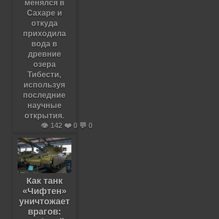
менялся в
Сахаре и
откуда
приходила
вода в
древние
озера
Тибести,
используя
последние
научные
открытия.
👁️ 142 ❤️ 0 💬 0
Как танк
«Чифтен»
уничтожает
врагов: