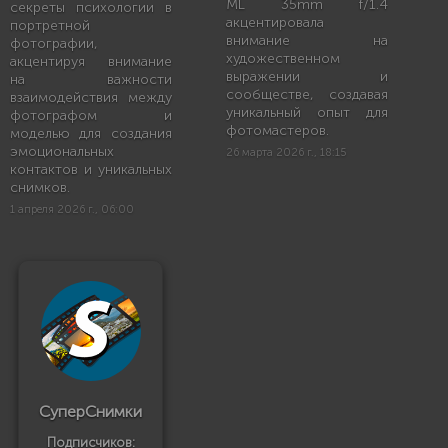
ML 35mm f/1.4
секреты психологии в
акцентировала
портретной
внимание на
фотографии,
художественном
акцентируя внимание
выражении и
на важности
сообществе, создавая
взаимодействия между
уникальный опыт для
фотографом и
фотомастеров.
моделью для создания
эмоциональных
26 марта 2026 г., 18:15
контактов и уникальных
снимков.
1 апреля 2026 г., 06:00
СуперСнимки
Подписчиков: