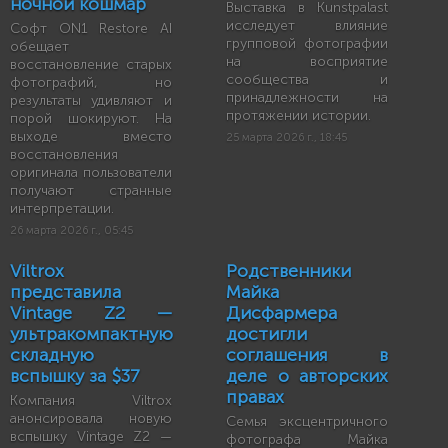
ночной кошмар
Выставка в Kunstpalast
исследует влияние
Софт ON1 Restore AI
групповой фотографии
обещает
на восприятие
восстановление старых
сообщества и
фотографий, но
принадлежности на
результаты удивляют и
протяжении истории.
порой шокируют. На
выходе вместо
25 марта 2026 г., 18:45
восстановления
оригинала пользователи
получают странные
интерпретации.
26 марта 2026 г., 05:45
Viltrox
Родственники
представила
Майка
Vintage Z2 —
Дисфармера
ультракомпактную
достигли
складную
соглашения в
вспышку за $37
деле о авторских
правах
Компания Viltrox
анонсировала новую
Семья эксцентричного
вспышку Vintage Z2 —
фотографа Майка