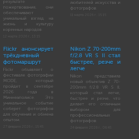
результате
любителей искусства и
пожертвования, они
фотографов.
обеспечивают
11 марта 2026 г., 15:15
уникальный взгляд на
жизнь и культуру
коренных народов.
12 марта 2026 г., 13:15
Flickr анонсирует
Nikon Z 70-200mm
трёхдневный
f/2.8 VR S II стал
фотомаршрут
быстрее, резче и
легче
Flickr объявляет о
фестивале фотографии
Nikon представила
MODE, который
новый объектив Z 70-
пройдет в сентябре
200mm f/2.8 VR S II,
2026 года в
который стал легче,
Миннеаполисе. Это
быстрее и резче, что
уникальное событие
делает его отличным
соберет фотографов
выбором для
для обучения и обмена
профессиональных
опытом.
фотографов.
27 февраля 2026 г., 15:45
24 февраля 2026 г., 06:45