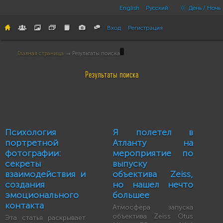
English
Русский
День / Ночь
Вход
Регистрация
Главная страница
→ Результаты поиска
Результаты поиска
Психология
Я полетел в
портретной
Атланту на
фотографии:
мероприятие по
секреты
выпуску
взаимодействия и
объектива Zeiss,
создания
но нашел нечто
эмоционального
большее
контакта
Атмосфера запуска
объектива Zeiss Otus
Эта статья раскрывает