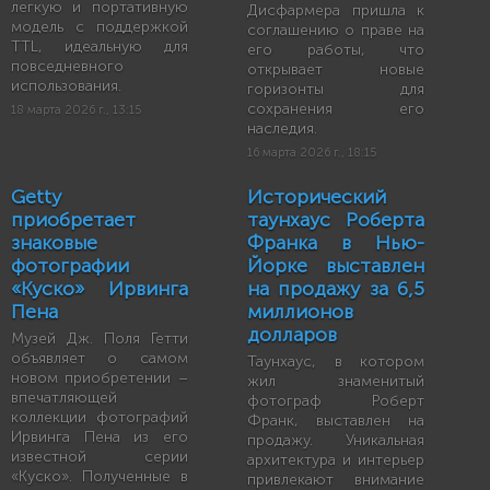
легкую и портативную
Дисфармера пришла к
модель с поддержкой
соглашению о праве на
TTL, идеальную для
его работы, что
повседневного
открывает новые
использования.
горизонты для
сохранения его
18 марта 2026 г., 13:15
наследия.
16 марта 2026 г., 18:15
Getty
Исторический
приобретает
таунхаус Роберта
знаковые
Франка в Нью-
фотографии
Йорке выставлен
«Куско» Ирвинга
на продажу за 6,5
Пена
миллионов
долларов
Музей Дж. Поля Гетти
объявляет о самом
Таунхаус, в котором
новом приобретении –
жил знаменитый
впечатляющей
фотограф Роберт
коллекции фотографий
Франк, выставлен на
Ирвинга Пена из его
продажу. Уникальная
известной серии
архитектура и интерьер
«Куско». Полученные в
привлекают внимание