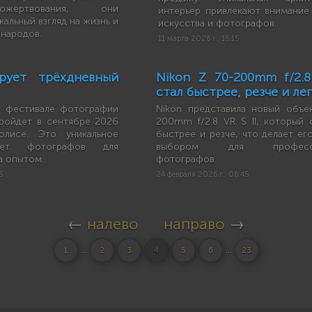
ожертвования, они
интерьер привлекают внимание
альный взгляд на жизнь и
искусства и фотографов.
 народов.
11 марта 2026 г., 15:15
ирует трёхдневный
Nikon Z 70-200mm f/2.8
стал быстрее, резче и ле
 о фестивале фотографии
Nikon представила новый объе
ройдет в сентябре 2026
200mm f/2.8 VR S II, который с
олисе. Это уникальное
быстрее и резче, что делает ег
рет фотографов для
выбором для профессио
а опытом.
фотографов.
5
24 февраля 2026 г., 06:45
←
налево
направо
→
...
...
1
2
3
4
5
6
23