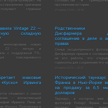
ют и порой шокируют. На
сообщества и принадлеж
сстановления оригинала
протяжении истории.
 получают странные
25 марта 2026 г., 18:45
тавила Vintage Z2 —
Родственники 
актную складную
Дисфармера дос
7
соглашения в деле о а
правах
ox анонсировала новую
age Z2 — легкую и
Семья эксцентричного фотог
ель с поддержкой TTL,
Дисфармера пришла к соглашен
ля повседневного
на его работы, что открыв
горизонты для сохранения его н
16 марта 2026 г., 18:15
ретает знаковые
Исторический таунхаус
«Куско» Ирвинга
Франка в Нью-Йорке в
на продажу за 6,5 ми
долларов
етти объявляет о самом
ении – впечатляющей
Таунхаус, в котором жил з
рафий Ирвинга Пена из
фотограф Роберт Франк, выс
ии «Куско». Полученные в
продажу. Уникальная архи