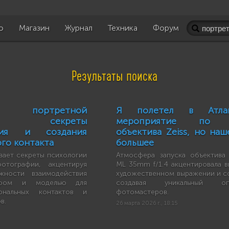
о
Магазин
Журнал
Техника
Форум
Результаты поиска
ия портретной
Я полетел в Атла
ии: секреты
мероприятие по в
твия и создания
объектива Zeiss, но наш
го контакта
большее
вает секреты психологии
Атмосфера запуска объектива 
отографии, акцентируя
ML 35mm f/1.4 акцентировала в
жности взаимодействия
художественном выражении и с
афом и моделью для
создавая уникальный 
ональных контактов и
фотомастеров.
в.
26 марта 2026 г., 18:15