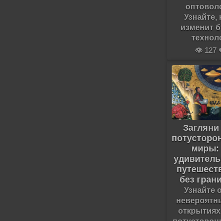
оптовол
Узнайте, 
изменит 
технол
👁️ 127 
Загляни
потусторо
миры:
удивитель
путешест
без гран
Узнайте 
невероятн
открытиях