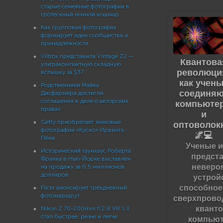
старые семейные фотографии в
гротескный ночной кошмар
Как групповая фотография
формирует идеи сообщества и
принадлежности
Viltrox представила Vintage Z2 —
Квантова
ультракомпактную складную
революци
вспышку за $37
как учен
Родственники Майка
соединяю
Дисфармера достигли
соглашения в деле о авторских
компьюте
правах
и
Getty приобретает знаковые
оптоволок
фотографии «Куско» Ирвинга
🌌💻
Пена
Ученые 
Исторический таунхаус Роберта
предст
Франка в Нью-Йорке выставлен
неверо
на продажу за 6,5 миллионов
долларов
устрой
способное
Flickr анонсирует трёхдневный
фотомаршрут
сверхпрово
квант
Nikon Z 70-200mm f/2.8 VR S II
стал быстрее, резче и легче
компьют