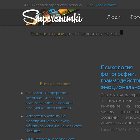
4738 человек зарегистрировано
1 сейчас на сайте
Люди
Фот
Главная страница
→ Результаты поиска
Психолог
фотограф
взаимодейс
Быстрые ссылки
эмоционально
Психология портретной
Эта статья раскры
фотографии: секреты
в портретной ф
взаимодействия и создания
внимание на ва
эмоционального контакта
между фотогр
Я полетел в Атланту на
создания эмоци
мероприятие по выпуску
уникальных снимко
объектива Zeiss, но нашел нечто
1 апреля 2026 г., 06:00
большее
ON1 Restore AI превращает