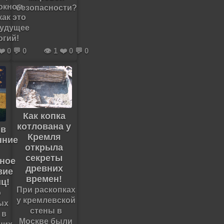
окном.
безопасности?
как это
будущее
огий!
❤️ 0 💬 0
👁️ 1 ❤️ 0 💬 0
Как копка
котлована у
 в
Кремля
нние
открыла
секреты
ное
древних
вие
времен!
иц!
При раскопках
о
у кремлевской
ых
стены в
 в
Москве были