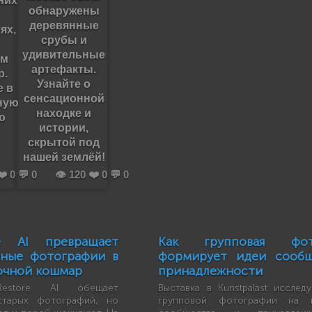
них
обнаружены
деревянные
ях,
срубы и
удивительные
ам
артефакты.
р.
Узнайте о
е в
сенсационной
ную
находке и
ю
истории,
скрытой под
нашей землёй!
❤️ 0 💬 0
👁️ 120 ❤️ 0 💬 0
e AI превращает
Как групповая фот
йные фотографии в
формирует идеи сообщ
очной кошмар
принадлежности
store AI обещает
Выставка в Kunstpalast исслед
старых фотографий, но
групповой фотографии на в