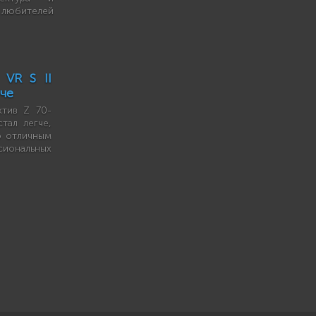
 любителей
 VR S II
гче
ктив Z 70-
тал легче,
о отличным
нальных