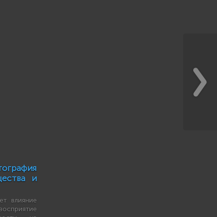
ография
ества и
ует влияние
осприятие