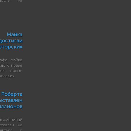
ности на
Майка
тигли
вторских
рафа Майка
ию о праве
ает новые
аследия.
 Роберта
ыставлен
ллионов
наменитый
тавлен на
тектура и