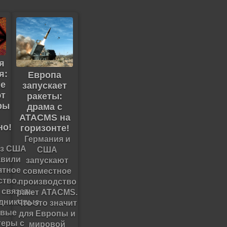
я
я:
Европа
ые
запускает
т
ракеты:
ры
драма с
ATACMS на
но!
горизонте!
Германия и
из США
США
авили
запускают
ятное
совместное
ство,
производство
 связать
ракет ATACMS.
дниковые
Что это значит
овые
для Европы и
еры с
мировой