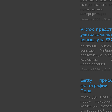
результаты удивля
выходе вместо во
пользователи
интерпретации.
26 марта 2026 г., 05:45
Viltrox предс
ультракомп
вспышку за $3
Компания Viltr
вспышку Vint
портативную мод
идеальную д
использования.
18 марта 2026 г., 13:15
Getty приоб
фотографии 
Пена
Музей Дж. Поля Г
новом приобрет
коллекции фотог
его известной сер