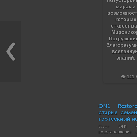
потусторон
мирах и
возможност
которые
откроет в
Мировизо
Погружени
благоразум
вселенну
знаний.
👁️ 121 
ON1 Restor
старые семе
гротескный н
Софт ON1 Re
восстановление 