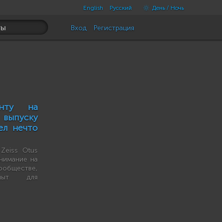
English
Русский
День / Ночь
Вход
Регистрация
нту на
ыпуску
ел нечто
Zeiss Otus
нимание на
ообществе,
опыт для