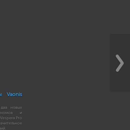
ы Vaonis
 два новых
рономов и
Vespera Pro
чительное
ий.