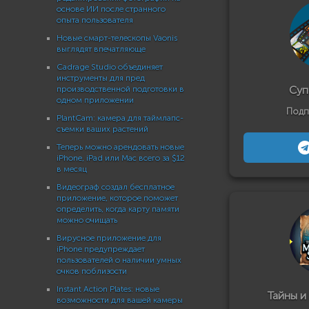
основе ИИ после странного
опыта пользователя
Новые смарт-телескопы Vaonis
выглядят впечатляюще
Cadrage Studio объединяет
инструменты для пред
Суп
производственной подготовки в
одном приложении
Подп
PlantCam: камера для таймлапс-
съемки ваших растений
Теперь можно арендовать новые
iPhone, iPad или Mac всего за $12
в месяц
Видеограф создал бесплатное
приложение, которое поможет
определить, когда карту памяти
можно очищать
Вирусное приложение для
iPhone предупреждает
пользователей о наличии умных
очков поблизости
Instant Action Plates: новые
Тайны и
возможности для вашей камеры