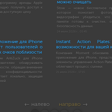
можно очищать
программу аренды Apple
ющую получать доступ к
Stow — новое бесплатное пр
 за доступную цену.
которое помогает фото
видеографам убедиться, что
памяти готовы к очистке, о
безопасность данных.
24 июля 2026 г., 05:45
ложение для iPhone
Instant Action Plates
т пользователей о
возможности для вашей 
х очков поблизости
Компания Moment обновила 
приложение для iPhone, предст
е AntiZuck для iPhone
элементы управления Action Plat
ователям обнаруживать
облегчают процесс съемки.
зости, обращая внимание
онфиденциальности.
21 июля 2026 г., 17:15
тает локально, защищая
лей.
← налево
направо
→