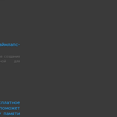
аймлапс-
ля создания
анной для
платное
поможет
у памяти