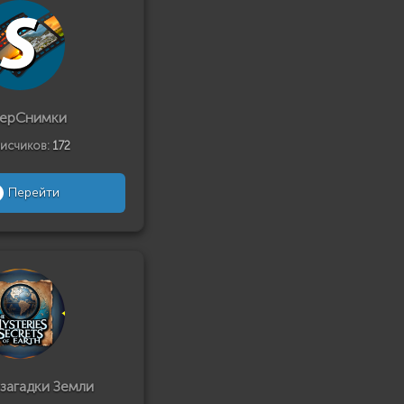
ерСнимки
исчиков:
172
Перейти
 загадки Земли