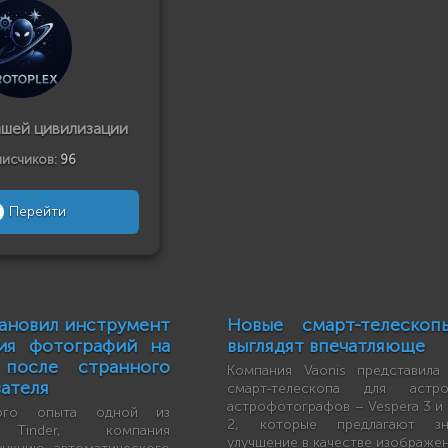
ашей цивилизации
исчиков:
96
Перейти
тановил инструмент
Новые смарт-телескоп
ния фотографий на
выглядят впечатляюще
после странного
Компания Vaonis представила
вателя
смарт-телескопа для аст
астрофотографов – Vespera 3 и 
ного опыта одной из
2, которые предлагают зна
й Tinder, компания
улучшение в качестве изображен