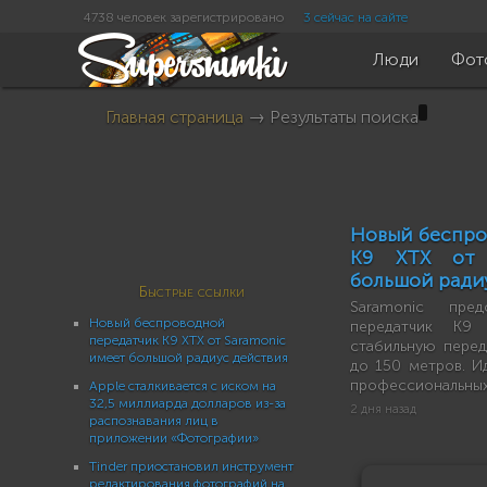
4738 человек зарегистрировано
3 сейчас на сайте
Люди
Фот
Главная страница
→ Результаты поиска
Новый беспро
K9 XTX от 
большой ради
Быстрые ссылки
Saramonic пред
Новый беспроводной
передатчик K9 
передатчик K9 XTX от Saramonic
стабильную перед
имеет большой радиус действия
до 150 метров. И
профессиональных
Apple сталкивается с иском на
32,5 миллиарда долларов из-за
2 дня назад
распознавания лиц в
приложении «Фотографии»
Tinder приостановил инструмент
редактирования фотографий на