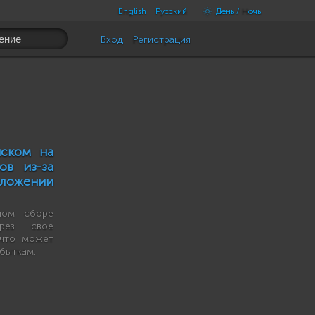
English
Русский
День / Ночь
Вход
Регистрация
иском на
ов из-за
иложении
ном сборе
ерез свое
 что может
быткам.