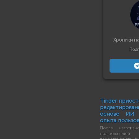
Хроники н
Подп
Tinder приос
редактирова
основе ИИ 
опыта пользо
После негатив
пользователе