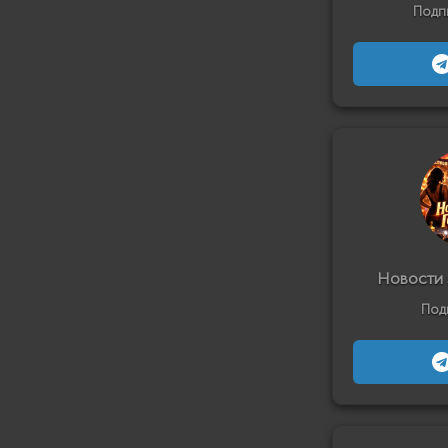
Подп
Новости 
Под