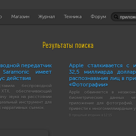
о
Магазин
Журнал
Техника
Форум
Результаты поиска
водной передатчик
Apple сталкивается с 
Saramonic имеет
32,5 миллиарда доллар
ус действия
распознавания лиц в пр
«Фотографии»
ставила беспроводной
XTX, обеспечивающий
Apple обвиняется в незакон
ачу звука на расстоянии
биометрических данных ч
деальный инструмент для
приложение для фотографий,
 нарративных съемок.
привести к многомиллиардным у
В прошлый вторник в 12:15