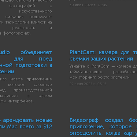
ункцию автоматического
ния фотографий с
30 июля 2026 г., 05:45
ем искусственного
а ситуация поднимает
ак технологии влияют на
мую реальность и
в фотографиях.
udio объединяет
PlantCam: камера для т
нты для пред
съемки ваших растений
нной подготовки в
Узнайте о PlantCam — камере д
жении
таймлапс-видео, разработ
мониторинга роста растений.
вила новое приложение
o, которое сложные
29 июля 2026 г., 05:45
ед производственной
бъединяет в одном
ном интерфейсе.
 арендовать новые
Видеограф создал бес
ли Mac всего за $12
приложение, которое 
определить, когда карт