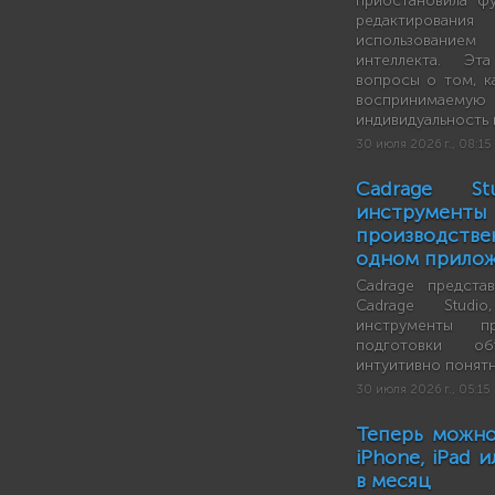
приостановила ф
редактирова
использовани
интеллекта. Эт
вопросы о том, к
воспринимае
индивидуальность 
30 июля 2026 г., 08:15
Cadrage St
инструме
производстве
одном прило
Cadrage предста
Cadrage Studi
инструменты пр
подготовки о
интуитивно понят
30 июля 2026 г., 05:15
Теперь можно
iPhone, iPad и
в месяц