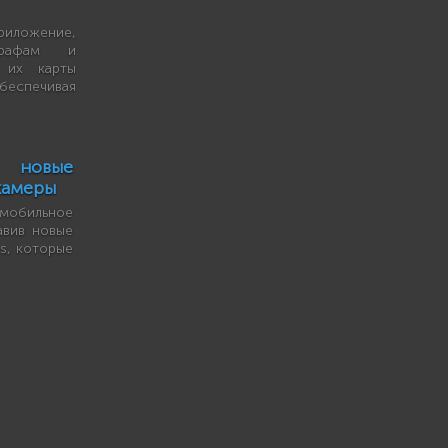
иложение,
графам и
 их карты
беспечивая
: новые
камеры
мобильное
авив новые
es, которые