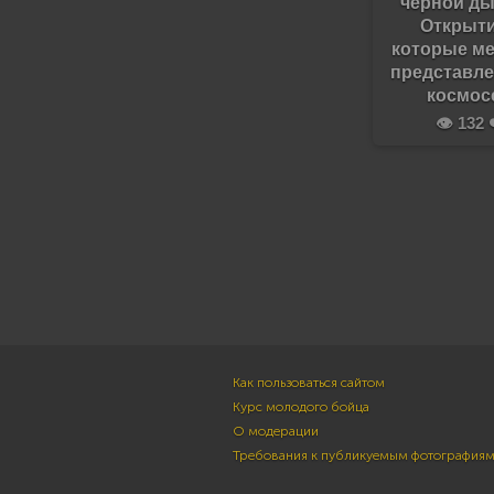
черной ды
Открыти
которые м
представле
космос
👁️ 132 
Как пользоваться сайтом
Курс молодого бойца
О модерации
Требования к публикуемым фотография