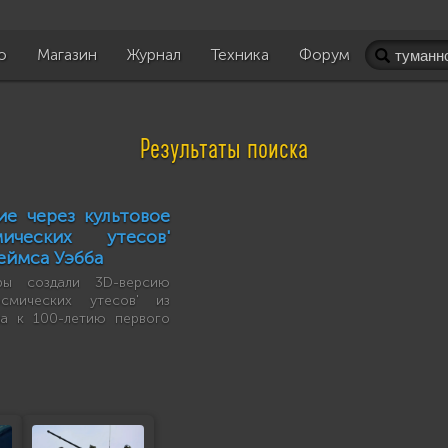
о
Магазин
Журнал
Техника
Форум
Результаты поиска
ие через культовое
ических утесов'
еймса Уэбба
ы создали 3D-версию
осмических утесов' из
на к 100-летию первого