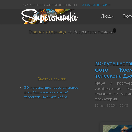
4739 человек зарегистрировано
3 сейчас на сайте
Люди
Фот
Главная страница
→ Результаты поиска
3D-путешеств
фото 'Косм
телескопа Дж
Быстрые ссылки
NASA и партнер
3D-путешествие через культовое
изображения 'К
фото 'Космических утесов'
туманности Кари
телескопа Джеймса Уэбба
планетария.
10 мая 2025 г., 05:45