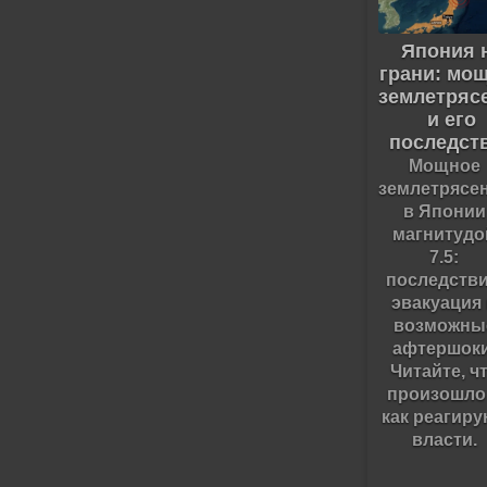
Япония 
грани: мо
землетряс
и его
последст
Мощное
землетрясе
в Японии
магнитудо
7.5:
последстви
эвакуация
возможны
афтершоки
Читайте, ч
произошло
как реагир
власти.