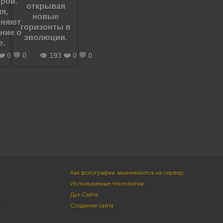
рой.
открывая
я,
новые
еняют
горизонты в
ние о
эволюции.
е.
❤️ 0 💬 0
👁️ 193 ❤️ 0 💬 0
Как фотографии закачиваются на сервер
Используемые технологии
Дух Сайта
м
Создание сайта