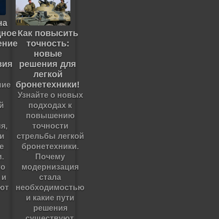
на
щное
Как повысить
ение
точность:
новые
вия
решения для
легкой
бронетехники!
ние
Узнайте о новых
й
подходах к
повышению
я,
точности
 и
стрельбы легкой
е
бронетехники.
.
Почему
то
модернизация
 и
стала
уют
необходимостью
и какие пути
решения
существуют.