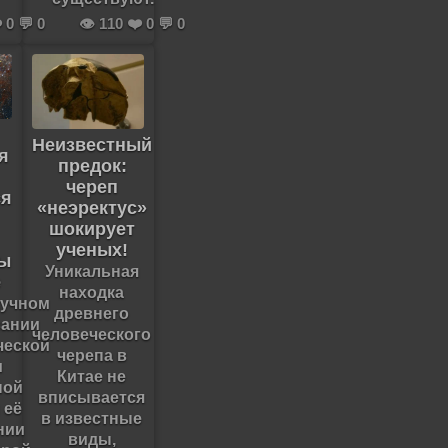
️ 0 💬 0
👁️ 110 ❤️ 0 💬 0
Неизвестный
я
предок:
череп
ся
«неэректус»
шокирует
ученых!
фы
Уникальная
е
находка
аучном
древнего
ании
человеческого
ческой
черепа в
и
Китае не
ной
вписывается
 её
в известные
нии
виды,