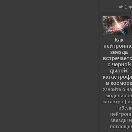
👁️ 1 ❤
Как
нейтронна
звезда
встречает
с черной
дырой:
катастро
в космос
Узнайте о н
моделиров
катастрофи
гибел
нейтрон
звезды и
поглоще