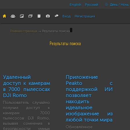
English
Русский
День / Ночь
Вход
Регистрация
Главная страница
→ Результаты поиска
Результаты поиска
Удаленный
Приложение
доступ к камерам
Peakto с
в 7000 пылесосах
поддержкой ИИ
DJI Romo
позволяет
находить
Пользователь случайно
идеальное
получил доступ к
камерам 7000
изображение из
пылесосов DJI Romo,
любой точки мира
вызывая сомнения в
Обновлённое
безопасности умных