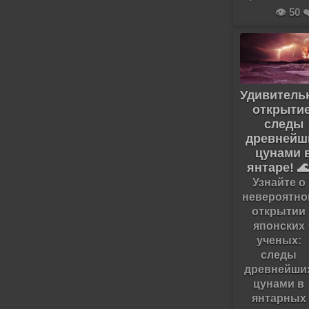
👁️ 50 ❤
Удивитель
открытие
следы
древнейш
цунами 
янтаре! 
Узнайте о
невероятно
открытии
японских
ученых:
следы
древнейши
цунами в
янтарных