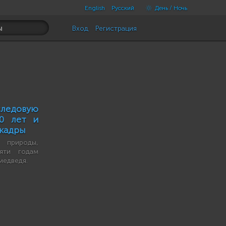
English
Русский
День / Ночь
Вход
Регистрация
ледовую
0 лет и
 кадры
природы,
сяти годам
медведя.