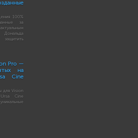
озданные
дения 100%
анные за
актуальным
 Дональда
 защитить
on Pro —
ятых на
sa Cine
 для Vision
Ursa Cine
икальные