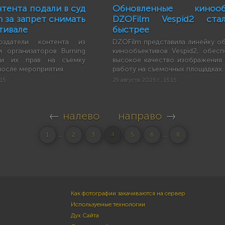
тента подали в суд
Обновленные кинооб
n за запрет снимать
DZOFilm Vespid2 ст
тивале
быстрее
оздатели контента из
DZOFilm представила линейку о
 организаторов Burning
кинообъективов Vespid2, обес
и их прав на съемку
высокое качество изображения
после мероприятия.
работу на съемочных площадках.
:15
29 августа 2025 г., 15:15
←
налево
направо
→
...
...
1
2
3
4
5
6
8
Как фотографии закачиваются на сервер
Используемые технологии
Дух Сайта