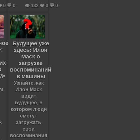
️ 0 💬 0
👁️ 132 ❤️ 0 💬 0
ное
Будущее уже
:
здесь: Илон
Маск о
их
загрузке
в
воспоминаний
✨
в машины
Узнайте, как
м
Илон Маск
видит
будущее, в
котором люди
смогут
х
загружать
свои
воспоминания