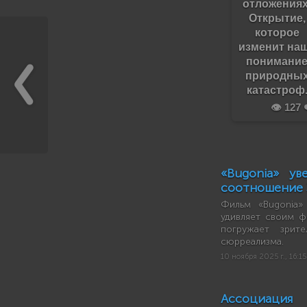
отложениях
Открытие,
которое
изменит на
понимани
природны
катастроф
👁️ 127 
«Bugonia» ув
соотношение 
Фильм «Bugonia»
удивляет своим ф
погружает зрит
сюрреализма.
10 ноября 2025 г., 16:15
Ассоциация