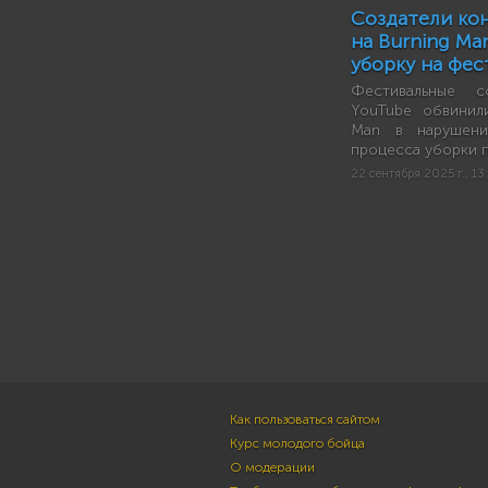
Создатели кон
на Burning Ma
уборку на фес
Фестивальные с
YouTube обвинили
Man в нарушени
процесса уборки 
22 сентября 2025 г., 13
Как пользоваться сайтом
Курс молодого бойца
О модерации