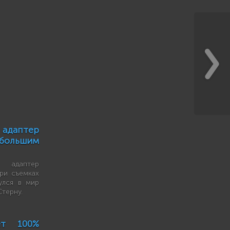
даптер
 большим
 адаптер
ри съемках
улся в мир
терну.
ет 100%