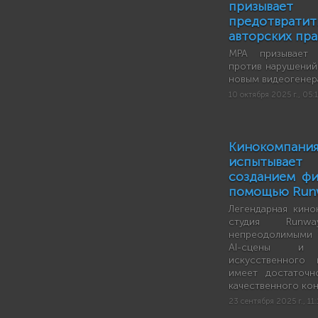
призыв
предотвра
авторских прав
MPA призывает 
против нарушений 
новым видеогенер
10 октября 2025 г., 05:
Кинокомпа
испытывае
созданием фи
помощью Run
Легендарная кинок
студия Runw
непреодолимыми 
AI-сцены и 
искусственного
имеет достаточн
качественного кон
23 сентября 2025 г., 11: