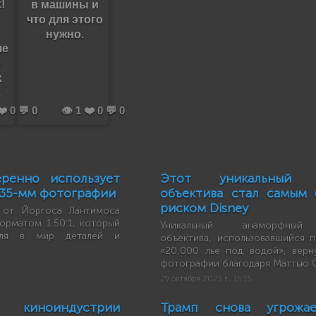
!
в машины и
что для этого
нужно.
ше
е
х
.
❤️ 0 💬 0
👁️ 1 ❤️ 0 💬 0
еренно использует
Этот уникальный а
35-мм фотографии
объектива стал самым
риском Disney
 от Йоргоса Лантимоса
орматом 1.50:1, который
Уникальный анаморфный
еля в мир деталей и
объектива, использовавшийся п
«20,000 лье под водой», верн
фотографии благодаря Маттью С
29 октября 2025 г., 15:15
 киноиндустрии
Трамп снова угрожа