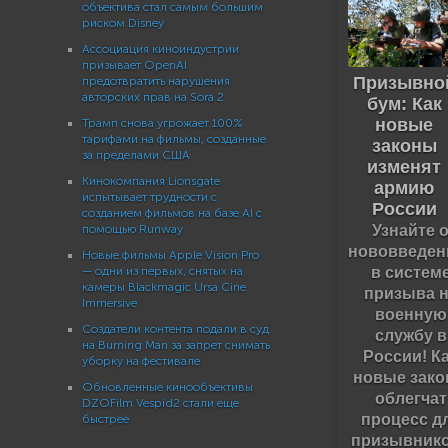
объектива стал самым большим
риском Disney
Ассоциация киноиндустрии
призывает OpenAI
Призывно
предотвратить нарушения
авторских прав на Sora 2
бум: Как
новые
Трамп снова угрожает 100%
тарифами на фильмы, созданные
законы
за пределами США
изменят
Кинокомпания Lionsgate
армию
испытывает трудности с
России
созданием фильмов на базе AI с
Узнайте 
помощью Runway
нововведен
Новые фильмы Apple Vision Pro
в систем
— одни из первых, снятых на
камеры Blackmagic Ursa Cine
призыва 
Immersive
военную
Создатели контента подали в суд
службу в
на Burning Man за запрет снимать
России! К
уборку на фестивале
новые зак
Обновленные кинообъективы
облегчат
DZOFilm Vespid2 стали еще
процесс д
быстрее
призывник