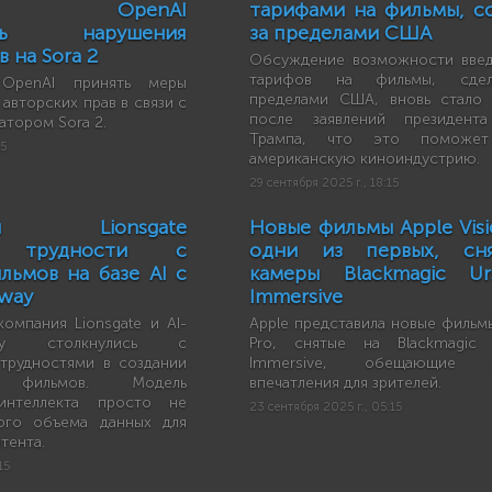
ает OpenAI
тарифами на фильмы, с
тить нарушения
за пределами США
 на Sora 2
Обсуждение возможности вве
тарифов на фильмы, сдел
OpenAI принять меры
пределами США, вновь стало 
авторских прав в связи с
после заявлений президента
атором Sora 2.
Трампа, что это поможет
15
американскую киноиндустрию.
29 сентября 2025 г., 18:15
ния Lionsgate
Новые фильмы Apple Visi
т трудности с
одни из первых, сн
льмов на базе AI с
камеры Blackmagic Ur
way
Immersive
омпания Lionsgate и AI-
Apple представила новые фильмы
ay столкнулись с
Pro, снятые на Blackmagic 
трудностями в создании
Immersive, обещающие ун
фильмов. Модель
впечатления для зрителей.
 интеллекта просто не
23 сентября 2025 г., 05:15
ого объема данных для
тента.
15