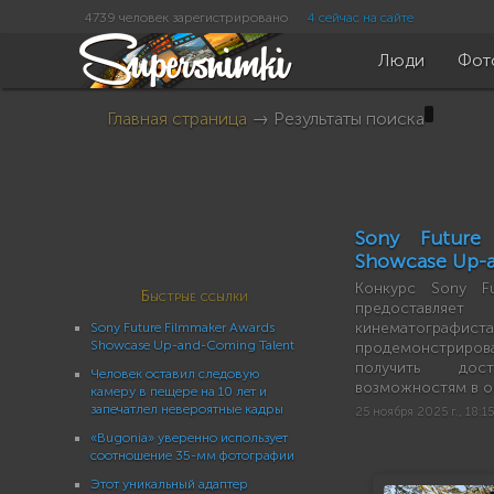
4739 человек зарегистрировано
4 сейчас на сайте
Люди
Фот
Главная страница
→ Результаты поиска
Sony Future
Showcase Up-a
Конкурс Sony Fu
Быстрые ссылки
предоставл
кинематограф
Sony Future Filmmaker Awards
Showcase Up-and-Coming Talent
продемонстрир
получить до
Человек оставил следовую
возможностям в о
камеру в пещере на 10 лет и
запечатлел невероятные кадры
25 ноября 2025 г., 18:15
«Bugonia» уверенно использует
соотношение 35-мм фотографии
Этот уникальный адаптер