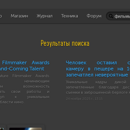
о
Магазин
Журнал
Техника
Форум
Результаты поиска
 Filmmaker Awards
Человек оставил с
nd-Coming Talent
камеру в пещере на 1
запечатлел невероятные
ture Filmmaker Awards
яет начинающим
Уникальные кадры дикой 
истам возможность
запечатленные благодаря де
овать свои работы и
съемки в заброшенной берлоге 
ступ к уникальным
24 ноября 2025 г., 13:15
бласти кино.