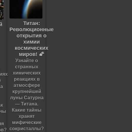
Титан:
й
Революционные
открытия о
химии
космических
миров! 🌠
Узнайте о
странных
о
химических
иях
реакциях в
е
атмосфере
на
крупнейшей
луны Сатурна
— Титана.
ак
Какие тайны
оны
хранят
мифические
ля
сокристаллы?
ов?