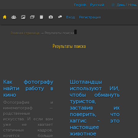
English
Русский
День / Ночь
Вход
Регистрация
Главная страница
→ Результаты поиска
Результаты поиска
Как фотографу
Шотландцы
найти работу в
используют ИИ,
кино
чтобы обмануть
туристов,
Фотография и
заставив их
кинематограф —
родственные
поверить, что
искусства. И если вам
хаггис - это
уже не хватает
настоящее
статичных кадров,
животное
хочется больше