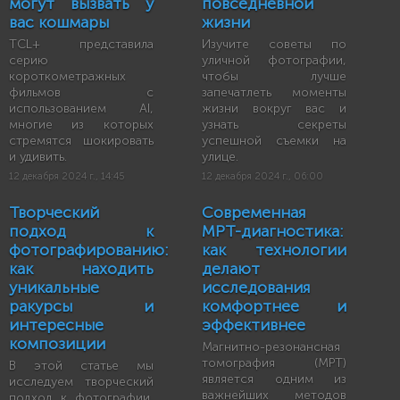
могут вызвать у
повседневной
вас кошмары
жизни
TCL+ представила
Изучите советы по
серию
уличной фотографии,
короткометражных
чтобы лучше
фильмов с
запечатлеть моменты
использованием AI,
жизни вокруг вас и
многие из которых
узнать секреты
стремятся шокировать
успешной съемки на
и удивить.
улице.
12 декабря 2024 г., 14:45
12 декабря 2024 г., 06:00
Творческий
Современная
подход к
МРТ-диагностика:
фотографированию:
как технологии
как находить
делают
уникальные
исследования
ракурсы и
комфортнее и
интересные
эффективнее
композиции
Магнитно-резонансная
томография (МРТ)
В этой статье мы
является одним из
исследуем творческий
важнейших методов
подход к фотографии,