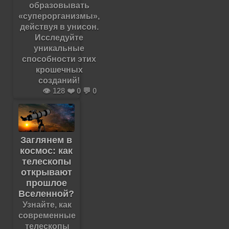
образовывать
«суперорганизмы»,
действуя в унисон.
Исследуйте
уникальные
способности этих
крошечных
созданий!
👁️ 128 ❤️ 0 💬 0
Заглянем в
космос: как
телескопы
открывают
прошлое
Вселенной?
Узнайте, как
современные
телескопы