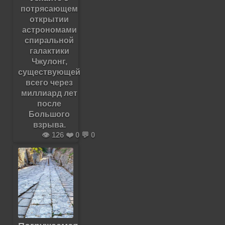
потрясающем
открытии
астрономами
спиральной
галактики
Чжулонг,
существующей
всего через
миллиард лет
после
Большого
взрыва.
👁️ 126 ❤️ 0 💬 0