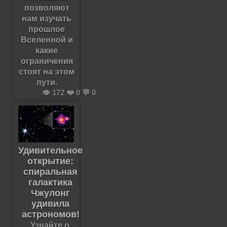
позволяют
нам изучать
прошлое
Вселенной и
какие
ограничения
стоят на этом
пути.
👁️ 172 ❤️ 0 💬 0
Удивительное
открытие:
спиральная
галактика
Чжулонг
удивила
астрономов!
Узнайте о