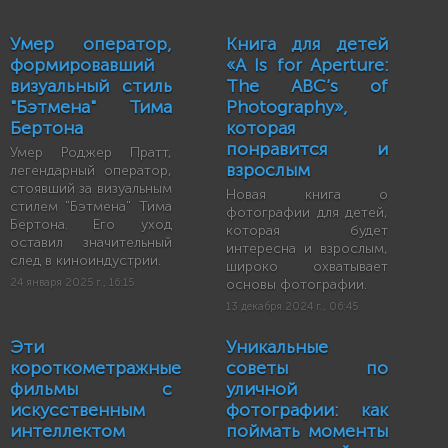
Умер оператор,
Книга для детей
формировавший
«A Is for Aperture:
визуальный стиль
The ABC’s of
"Бэтмена" Тима
Photography»,
Бертона
которая
понравится и
Умер Роджер Пратт,
взрослым
легендарный оператор,
стоявший за визуальным
Новая книга о
стилем "Бэтмена" Тима
фотографии для детей,
Бертона. Его уход
которая будет
оставил значительный
интересна и взрослым,
след в киноиндустрии.
широко охватывает
24 января 2025 г., 16:15
основы фотографии.
13 декабря 2024 г., 06:45
Эти
Уникальные
короткометражные
советы по
фильмы с
уличной
искусственным
фотографии: как
интеллектом
поймать моменты