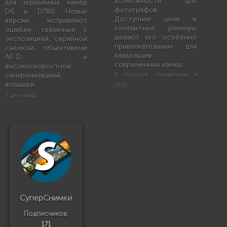
возможности для
для зеркальных камер
фотографов.
D6 и D780. Новые
Доступная цена и
версии исправляют
компактные размеры
ошибки, связанные с
делают его особенно
экспозицией, серийной
привлекательным для
съёмкой, объективами
владельцев
AF-D и
современных камер.
высокоскоростной
синхронизацией
В прошлый понедельник в
вспышки.
15:15
2 дня назад
СуперСнимки
Подписчиков:
171