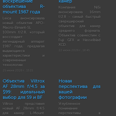
воскрешение
камер
объектива R-
Компания NiSi
mount 1987 года
анонсировала 16mm
f/2.8 - самый быстрый
Leica анонсировала
сверхширокий
новый объектив APO-
объектив для камер
Macro-Elmarit-SL
среднего формата.
100mm f/2.8, который
Объектив совместим с
воссоздает
Fuji GFX и Hasselblad
легендарный аппарат
XCD.
1987 года, предлагая
выдающиеся
22 июня 2026 г., 18:45
характеристики и
современные
технологии.
25 июня 2026 г., 15:15
Объектив Viltrox
Новая
AF 28mm f/4.5 за
перспектива для
$99: идеальный
вашей
выбор для S9 и BF
фотографии
Viltrox представил
Углубленное
новый AF 28mm f/4.5
понимание
для камер L-Mount.
перспективы в