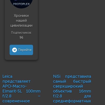
Хроники
нашей
цивилизации
Подписчиков:
96
Перейти
Leica
NiSi представила
представляет
самый быстрый
APO-Macro-
сверхширокий
Elmarit-SL 100mm
объектив 16mm
f/2.8 –
f/2.8 для
современное
среднеформатных