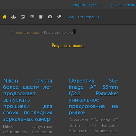
English
Русский
День / Ночь
Вход
Регистрация
Главная страница
→ Результаты поиска
Результаты поиска
Nikon спустя
Объектив SG-
более шести лет
image AF 35mm
продолжает
f/2.2 Pancake:
выпускать
уникальное
прошивки для
предложение на
своих последних
рынке
зеркальных камер
Объектив SG-image AF
35mm f/2.2 Pancake
Nikon выпустила
обещает уникальные
обновления прошивок