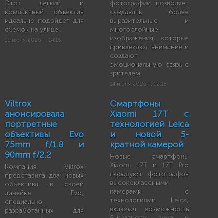
Этот легкий и
фотографии позволяет
компактный объектив
создавать более
идеально подойдет для
выразительные и
съемок на улице.
многослойные
изображения, которые
16 июня 2026 г., 14:15
привлекают внимание и
создают
эмоциональную связь с
зрителем.
14 июня 2026 г., 12:15
Viltrox
Смартфоны
анонсировала
Xiaomi 17T с
портретные
технологией Leica
объективы Evo
и новой 5-
75mm f/1.8 и
кратной камерой
90mm f/2.2
Новые смартфоны
Xiaomi 17T и 17T Pro
Компания Viltrox
порадуют фотографов
представила два новых
высококлассными
объектива в своей
камерами с
линейке Evo,
технологиями Leica,
специально
включая возможность
разработанных для
5-кратного зума и