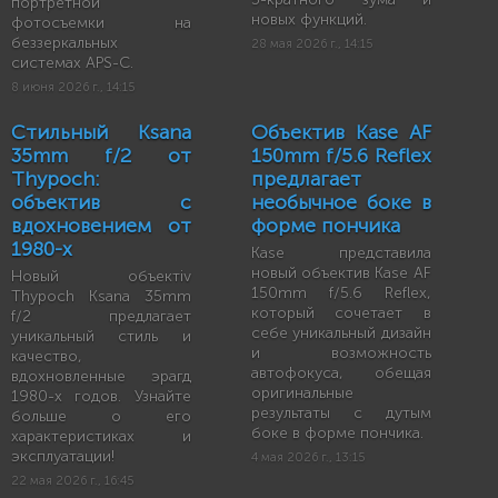
портретной
новых функций.
фотосъемки на
беззеркальных
28 мая 2026 г., 14:15
системах APS-C.
8 июня 2026 г., 14:15
Стильный Ksana
Объектив Kase AF
35mm f/2 от
150mm f/5.6 Reflex
Thypoch:
предлагает
объектив с
необычное боке в
вдохновением от
форме пончика
1980-х
Kase представила
новый объектив Kase AF
Новый объектiv
150mm f/5.6 Reflex,
Thypoch Ksana 35mm
который сочетает в
f/2 предлагает
себе уникальный дизайн
уникальный стиль и
и возможность
качество,
автофокуса, обещая
вдохновленные эрагд
оригинальные
1980-х годов. Узнайте
результаты с дутым
больше о его
боке в форме пончика.
характеристиках и
эксплуатации!
4 мая 2026 г., 13:15
22 мая 2026 г., 16:45