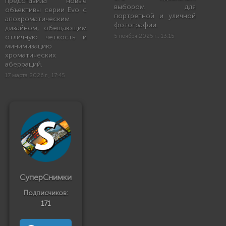
представила новые
выбором для
объективы серии Evo с
портретной и уличной
апохроматическим
фотографии.
дизайном, обещающим
отличную четкость и
5 ноября 2025 г., 13:15
минимизацию
хроматических
аберраций.
17 марта 2026 г., 17:45
СуперСнимки
Подписчиков:
171