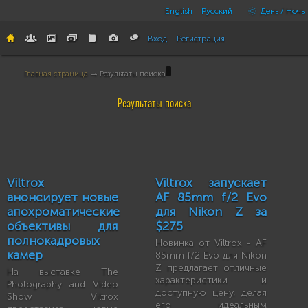
English
Русский
День / Ночь
Вход
Регистрация
Главная страница
→ Результаты поиска
Результаты поиска
Viltrox
Viltrox запускает
анонсирует новые
AF 85mm f/2 Evo
апохроматические
для Nikon Z за
объективы для
$275
полнокадровых
Новинка от Viltrox - AF
камер
85mm f/2 Evo для Nikon
Z предлагает отличные
На выставке The
характеристики и
Photography and Video
доступную цену, делая
Show Viltrox
его идеальным