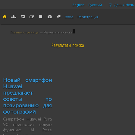
English
Русский
День / Ночь
Вход
Регистрация
Главная страница
→ Результаты поиска
Результаты поиска
Новый смартфон
Huawei
предлагает
советы по
позированию для
фотографий
Смартфон Huawei Pura
90 привносит новую
функцию 'AI Pose