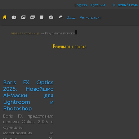
English
Русский
День / Ночь
Вход
Регистрация
Главная страница
→ Результаты поиска
Результаты поиска
Boris FX Optics
2025: Новейшие
AI-Маски для
Lightroom и
Photoshop
Boris FX представила
версию Optics 2025 с
функцией
маскирования на
основе AI,