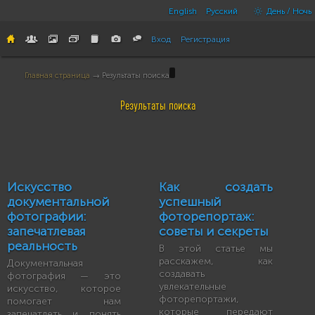
English
Русский
День / Ночь
Вход
Регистрация
Главная страница
→ Результаты поиска
Результаты поиска
Искусство
Как создать
документальной
успешный
фотографии:
фоторепортаж:
запечатлевая
советы и секреты
реальность
В этой статье мы
расскажем, как
Документальная
создавать
фотография — это
увлекательные
искусство, которое
фоторепортажи,
помогает нам
которые передают
запечатлеть и понять