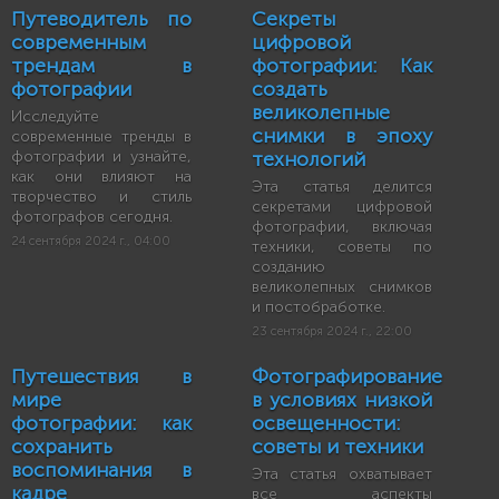
Путеводитель по
Секреты
современным
цифровой
трендам в
фотографии: Как
фотографии
создать
великолепные
Исследуйте
снимки в эпоху
современные тренды в
фотографии и узнайте,
технологий
как они влияют на
Эта статья делится
творчество и стиль
секретами цифровой
фотографов сегодня.
фотографии, включая
24 сентября 2024 г., 04:00
техники, советы по
созданию
великолепных снимков
и постобработке.
23 сентября 2024 г., 22:00
Путешествия в
Фотографирование
мире
в условиях низкой
фотографии: как
освещенности:
сохранить
советы и техники
воспоминания в
Эта статья охватывает
кадре
все аспекты