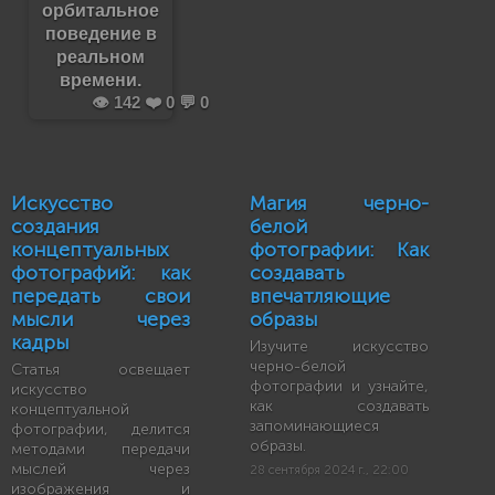
орбитальное
поведение в
реальном
времени.
👁️ 142 ❤️ 0 💬 0
Искусство
Магия черно-
создания
белой
концептуальных
фотографии: Как
фотографий: как
создавать
передать свои
впечатляющие
мысли через
образы
кадры
Изучите искусство
черно-белой
Статья освещает
фотографии и узнайте,
искусство
как создавать
концептуальной
запоминающиеся
фотографии, делится
образы.
методами передачи
мыслей через
28 сентября 2024 г., 22:00
изображения и