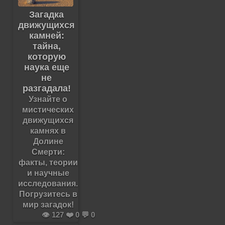
Загадка
движущихся
камней:
тайна,
которую
наука еще
не
разгадала!
Узнайте о
мистических
движущихся
камнях в
Долине
Смерти:
факты, теории
и научные
исследования.
Погрузитесь в
мир загадок!
👁️ 127 ❤️ 0 💬 0