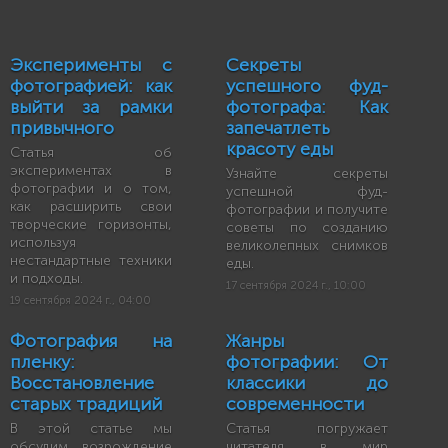
Эксперименты с
Секреты
фотографией: как
успешного фуд-
выйти за рамки
фотографа: Как
привычного
запечатлеть
красоту еды
Статья об
экспериментах в
Узнайте секреты
фотографии и о том,
успешной фуд-
как расширить свои
фотографии и получите
творческие горизонты,
советы по созданию
используя
великолепных снимков
нестандартные техники
еды.
и подходы.
17 сентября 2024 г., 10:00
19 сентября 2024 г., 04:00
Фотография на
Жанры
пленку:
фотографии: От
Восстановление
классики до
старых традиций
современности
В этой статье мы
Статья погружает
обсудим возрождение
читателя в мир