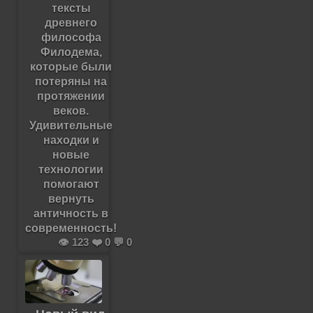
тексты
древнего
философа
Филодема,
которые были
потеряны на
протяжении
веков.
Удивительные
находки и
новые
технологии
помогают
вернуть
античность в
современность!
👁️ 123 ❤️ 0 💬 0