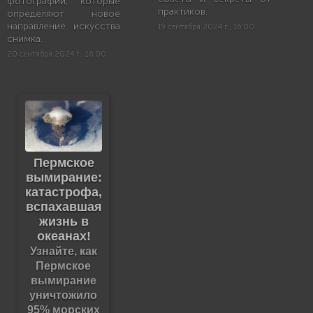
фотографии, которые
практиков.
определяют новое
направление искусства
19 сентября 2024 г., 16:00
снимка.
20 сентября 2024 г., 16:00
Пермское
вымирание:
катастрофа,
вспахавшая
жизнь в
океанах!
Узнайте, как
Пермское
вымирание
уничтожило
95% морских