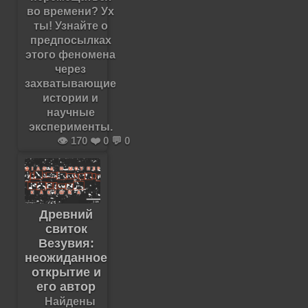
во времени? Ух
ты! Узнайте о
предпосылках
этого феномена
через
захватывающие
истории и
научные
эксперименты.
👁️ 170 ❤️ 0 💬 0
Древний
свиток
Везувия:
неожиданное
открытие и
его автор
Найдены