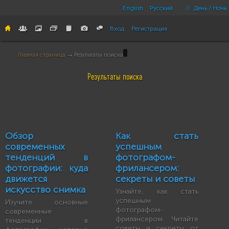
English
Русский
День / Ночь
Вход
Регистрация
Главная страница
→ Результаты поиска
Результаты поиска
Обзор
Как стать
современных
успешным
тенденций в
фотографом-
фотографии: куда
фрилансером:
движется
секреты и советы
искусство снимка
Узнайте, как стать
успешным
Изучите основные
фотографом-
современные
фрилансером. Читайте
тенденции в
советы и секреты от