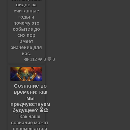
видов за
считанные
годы и
почему это
событие до
сих пор
имеет
значение для
нас.
👁️ 112 ❤️ 0 💬 0
Сознание во
времени: как
мы
предчувствуем
будущее? ⏳🔮
Как наше
сознание может
перемещаться