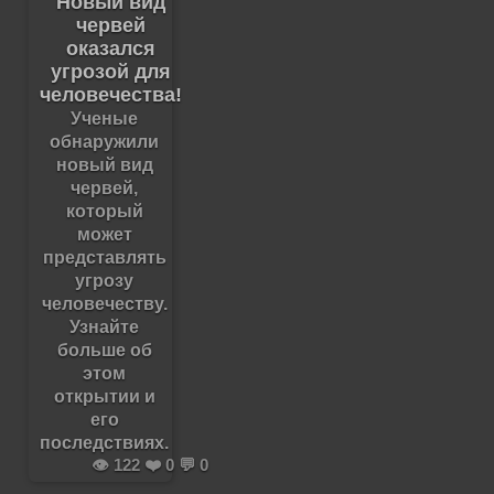
Новый вид
червей
оказался
угрозой для
человечества!
Ученые
обнаружили
новый вид
червей,
который
может
представлять
угрозу
человечеству.
Узнайте
больше об
этом
открытии и
его
последствиях.
👁️ 122 ❤️ 0 💬 0