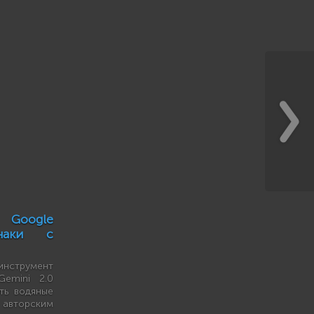
 Google
наки с
инструмент
Gemini 2.0
ять водяные
 авторским