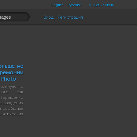
English
Русский
День / Ночь
Вход
Регистрация
ольше не
емонии
 Photo
толкнулся с
ого, как
 Терещенко
аграждения
м сообщила
олитических