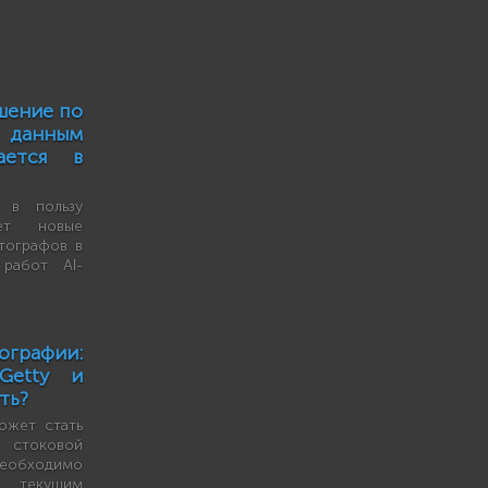
шение по
и данным
ается в
 в пользу
ет новые
тографов в
 работ AI-
графии:
Getty и
ть?
может стать
 стоковой
еобходимо
к текущим