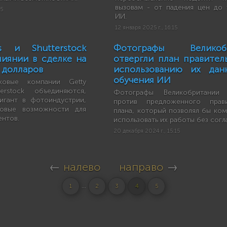
вызовам - от падения цен до 
45
ИИ.
12 января 2025 г., 16:15
s и Shutterstock
Фотографы Великобр
лиянии в сделке на
отвергли план правител
 долларов
использованию их дан
обучения ИИ
ковые компании Getty
erstock объединяются,
Фотографы Великобритании 
игант в фотоиндустрии,
против предложенного прави
новые возможности для
плана, который позволял бы ко
ентов.
использовать их работы без согл
20 декабря 2024 г., 15:15
←
налево
направо
→
...
1
2
3
4
5