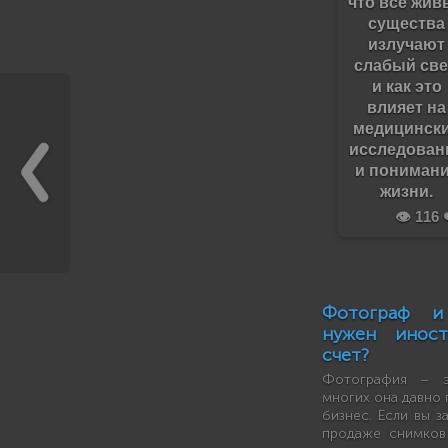
что все жив
существа
излучают
слабый све
и как это
влияет на
медицинск
исследован
и пониман
жизни.
👁️ 116 
Фотограф и
нужен иност
счет?
Фотография – э
многих она давно 
бизнес. Если вы з
продаже снимков