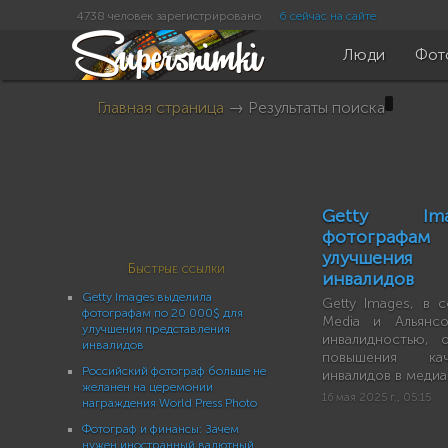
4738 человек зарегистрировано
6 сейчас на сайте
Люди
Фот
Главная страница
→ Результаты поиска
Getty Im
фотографам
улучшения
Быстрые ссылки
инвалидов
Getty Images выделила
Getty Images, в с
фотографам по 20 000$ для
Media и Альянс
улучшения представления
инвалидностью, 
инвалидов
повышения кач
Российский фотограф больше не
инвалидов в медиа
желанен на церемонии
16 мая 2025 г., 05:15
награждения World Press Photo
Фотограф и финансы: Зачем
нужен иностранный валютный