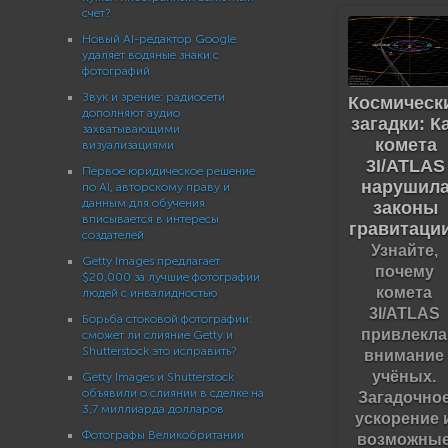
счет?
Новый AI-редактор Google
удаляет водяные знаки с
фотографий
Звук и зрение: радиосети
Космическ
дополняют аудио
загадки: К
захватывающими
комета
визуализациями
3I/ATLAS
Первое юридическое решение
нарушил
по AI, авторскому праву и
данным для обучения
законы
вписывается в интересы
гравитаци
создателей
Узнайте,
Getty Images предлагает
почему
$20,000 за лучшие фотографии
комета
людей с инвалидностью
3I/ATLAS
Борьба стоковой фотографии:
привлекла
сможет ли слияние Getty и
Shutterstock это исправить?
внимание
учёных.
Getty Images и Shutterstock
объявили о слиянии в сделке на
Загадочно
3,7 миллиарда долларов
ускорение 
Фотографы Великобритании
возможны