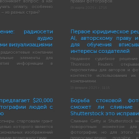
возникает вопрос: а как
правам фотографов.
учать оплату, особенно
19 марта 2025 г., 17:15
 – из разных стран?
ние: радиосети
Первое юридическое ре
яют аудио
AI, авторскому праву 
ми визуализациями
для обучения вписыв
интересы создателей
 радиосетевые компании
уальные элементы для
Недавнее судебное решение
нятия информации в
Thomson Reuters открыва
перспективы для авторов и фо
контексте использования их
компаниями.
19 февраля 2025 г., 11:15
предлагает $20,000
Борьба стоковой фото
отографии людей с
сможет ли слияние 
ью
Shutterstock это исправи
ртнеры стартовали грант
Слияние Getty и Shutterstock 
целью которого является
поворотным моментом для
сиональных изображений
фотографии, но для этого н
нными возможностями.
переосмысленно подойти 