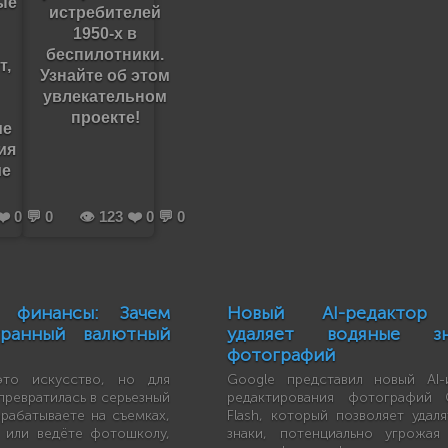
ые
истребителей
1950-х в
беспилотники.
т,
Узнайте об этом
увлекательном
проекте!
ие
ия
ие
❤️ 0 💬 0
👁️ 123 ❤️ 0 💬 0
 финансы: Зачем
Новый AI-редактор
ранный валютный
удаляет водяные з
фотографий
то искусство, но для
Google представил новый AI-
превратилась в серьезный
редактирования фотографий 
арабатываете на съемках,
Flash, который позволяет удал
 или ведёте фотошколу,
знаки, потенциально угрожая