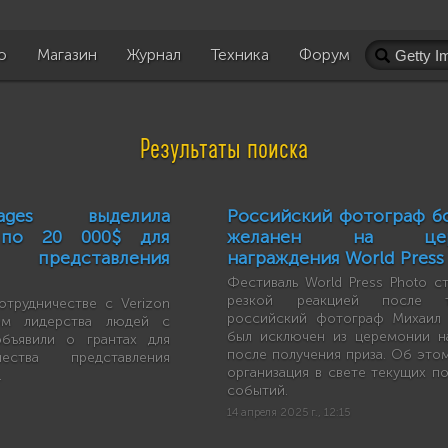
о
Магазин
Журнал
Техника
Форум
Результаты поиска
ages выделила
Российский фотограф б
 по 20 000$ для
желанен на цер
 представления
награждения World Press
Фестиваль World Press Photo с
резкой реакцией после т
отрудничестве с Verizon
российский фотограф Михаил
ом лидерства людей с
был исключен из церемонии н
объявили о грантах для
после получения приза. Об это
ества представления
организация в свете текущих п
.
событий.
14 апреля 2025 г., 12:15