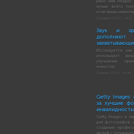
рано или поздно 
лучше всего пол
если ваши клиенты
25 марта 2025 г., 14:12
Звук и зре
дополн
захватывающи
Исследуется, как
используют виз
улучшения при
новостях.
5 марта 2025 г., 06:45
Getty Images 
за лучшие ф
инвалидност
Getty Images и па
для фотографов, 
создание профес
людей с ограниче