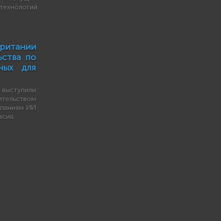
технологий
итании
ьства по
ных для
выступили
тельством
мпаниям ИИ
асия.