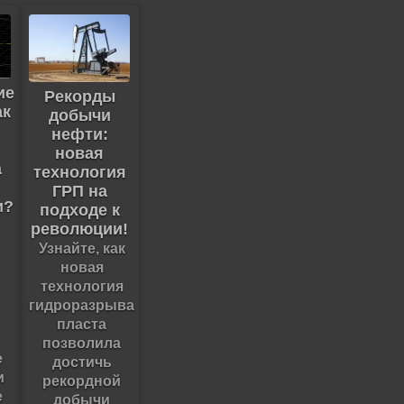
ие
Рекорды
ак
добычи
нефти:
новая
а
технология
ГРП на
и?
подходе к
революции!
Узнайте, как
новая
технология
гидроразрыва
пласта
позволила
е
достичь
и
рекордной
е
добычи