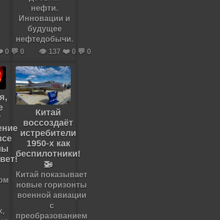
нефти.
Инновации и
будущее
нефтедобычи.
️ 0 💬 0
👁️ 137 ❤️ 0 💬 0
я,
е
Китай
т
воссоздаёт
ение
истребители
все
1950-х как
мы
беспилотники!
вет!
🚁
Китай показывает
ом
новые горизонты
военной авиации
с
,
преобразованием