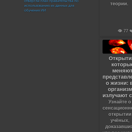
отвергли план правительства по
теории.
использованию их данных для
обучения ИИ
👁️ 77 ❤
Открыти
которы
меняю
представл
о жизни: 
организ
излучают с
Узнайте о
сенсационн
открытии
учёных,
доказавших