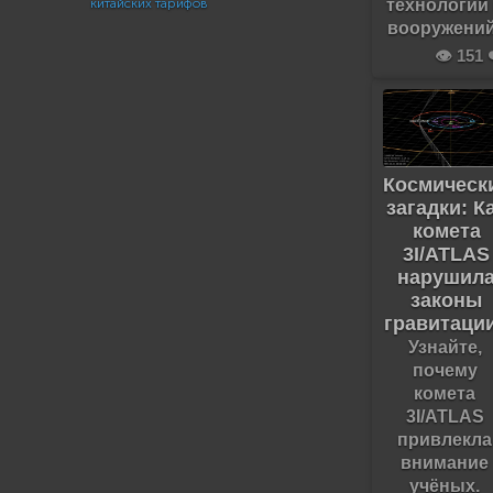
технологий
китайских тарифов
вооружений
👁️ 151 
Космическ
загадки: К
комета
3I/ATLAS
нарушил
законы
гравитаци
Узнайте,
почему
комета
3I/ATLAS
привлекла
внимание
учёных.