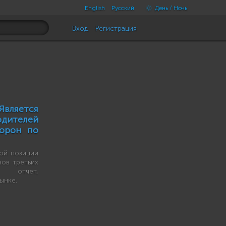
English
Русский
День / Ночь
Вход
Регистрация
Является
одителей
торон по
ой позиции
ов третьих
 отчет,
ынке.