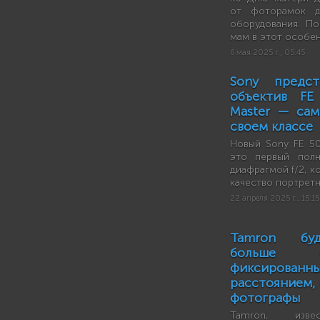
от фоторамок д
оборудования. П
мам в этот особен
6 мая 2025 г., 05:45
Sony предст
объектив FE
Master — са
своем классе
Новый Sony FE 5
это первый пол
диафрагмой f/2, к
качество портретн
22 апреля 2025 г., 15:15
Tamron буд
больше о
фиксирова
расстоянием, 
фотографы
Tamron, извес