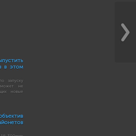
пустить
в в этом
по запуску
 может не
щих новые
объектив
байонетов