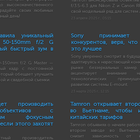
Tamron анонсировала объекти
о высококачественного
f/3.5-6.3 для Nikon Z и Canon R
орадуйте своих любимых
свой модельный ряд для систем 
ный день!
23 апреля 2025 г., 05:15
авила уникальный
Sony принимает 
 50-150mm f/2 G
конкурентов, веря, что
мый быстрый зум в
это лучшее
Sony уверенно смотрит в будущ
адаптируясь к нарастающей кон
0-150mm f/2 G Master —
рынке беззеркальных камер.
ный кадр с постоянной
акцентирует внимание 
оторый обещает улучшить
технологических преимущ
ой и свадебной съемки.
развитии системы E-mount.
23 марта 2025 г., 12:15
ет производить
Tamron открывает втор
бъективов с
во Вьетнаме, чтобы и
нным фокусным
китайских тарифов
если этого захотят
Tamron объявила о начале работ
втором заводе во Вьетнаме
снизит зависимость от ки
тный производитель