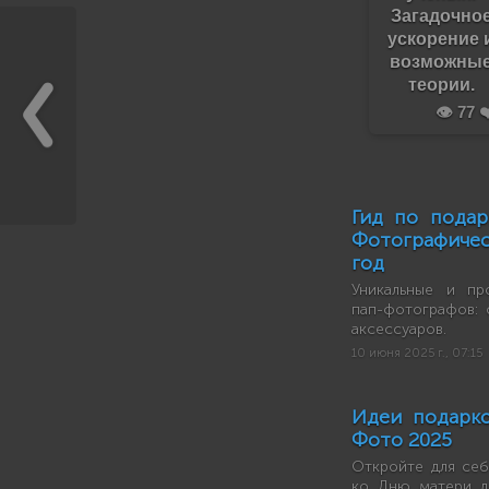
Загадочно
ускорение 
возможны
теории.
👁️ 77 ❤
Гид по подар
Фотографиче
год
Уникальные и пр
пап-фотографов: 
аксессуаров.
10 июня 2025 г., 07:15
Идеи подарк
Фото 2025
Откройте для себ
ко Дню матери д