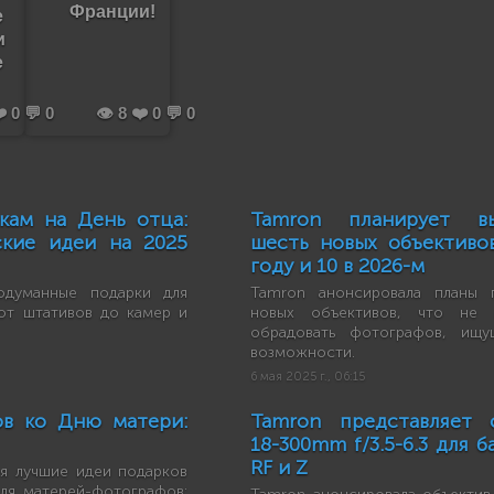
Франции!
е
и
е
️ 0 💬 0
👁️ 8 ❤️ 0 💬 0
кам на День отца:
Tamron планирует вы
ские идеи на 2025
шесть новых объективо
году и 10 в 2026-м
одуманные подарки для
Tamron анонсировала планы 
от штативов до камер и
новых объективов, что не
обрадовать фотографов, ищу
возможности.
6 мая 2025 г., 06:15
ов ко Дню матери:
Tamron представляет 
18-300mm f/3.5-6.3 для 
RF и Z
я лучшие идеи подарков
ля матерей-фотографов: