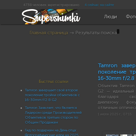
4738 человек зарегистрировано
4 сейчас на сайте
Люди
Фот
Главная страница
→ Результаты поиска
Tamron заве
поколение тр
16-30mm f/2.8
Быстрые ссылки
Объектив Tamron 1
Tamron завершает своё второе
G2 — идеальный
поколение тройки объективов с
благодаря сво
16-30mm f/2.8 G2
диапазону фок
отличным оптичес
Tamron Заявляет, что Является
Лидером среди Производителей
1 июля 2025 г., 07:15
Объективов третьих сторон по
Общим Продажам
Гид по подаркам на День отца:
Фотографические идеи на 2025