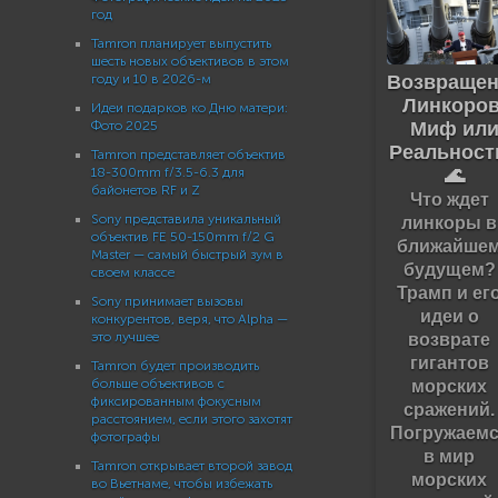
год
Tamron планирует выпустить
шесть новых объективов в этом
году и 10 в 2026-м
Возвращен
Линкоров
Идеи подарков ко Дню матери:
Фото 2025
Миф ил
Реальност
Tamron представляет объектив
18-300mm f/3.5-6.3 для
🌊
байонетов RF и Z
Что ждет
Sony представила уникальный
линкоры в
объектив FE 50-150mm f/2 G
ближайше
Master — самый быстрый зум в
будущем?
своем классе
Трамп и ег
Sony принимает вызовы
идеи о
конкурентов, веря, что Alpha —
это лучшее
возврате
гигантов
Tamron будет производить
больше объективов с
морских
фиксированным фокусным
сражений.
расстоянием, если этого захотят
Погружаемс
фотографы
в мир
Tamron открывает второй завод
морских
во Вьетнаме, чтобы избежать