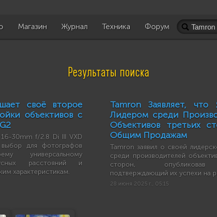
о
Магазин
Журнал
Техника
Форум
Результаты поиска
ршает своё второе
Tamron Заявляет, что 
ойки объективов с
Лидером среди Произв
 G2
Объективов третьих с
Общим Продажам
6-30mm f/2.8 Di III VXD
 выбор для фотографов
Tamron заявил о своей лидерск
ему универсальному
среди производителей объектив
усных расстояний и
сторон, опубликовав
ким характеристикам.
подтверждающий их успехи на р
28 июня 2025 г., 05:15