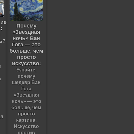
ие
Почему
:
«Звездная
и
ночь» Ван
ь?
Гога — это
больше, чем
просто
искусство!
м
Узнайте,
почему
о
шедевр Ван
Гога
«Звездная
ночь» — это
больше, чем
просто
я
картина.
Искусство
против