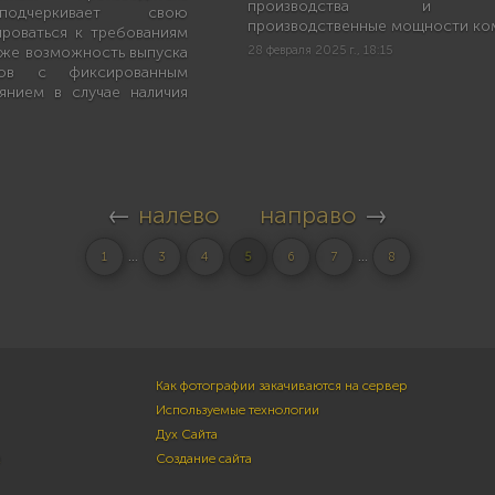
производства и ра
подчеркивает свою
производственные мощности ко
ироваться к требованиям
кже возможность выпуска
28 февраля 2025 г., 18:15
вов с фиксированным
янием в случае наличия
←
налево
направо
→
...
...
1
3
4
5
6
7
8
Как фотографии закачиваются на сервер
Используемые технологии
Дух Сайта
м
Создание сайта