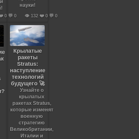
 и
науки!
!
❤️ 0 💬 0
👁️ 132 ❤️ 0 💬 0
Крылатые
ие
ракеты
ак
Stratus:
наступление
технологий
а
будущего 🚀
Узнайте о
и?
крылатых
ракетах Stratus,
которые изменят
военную
стратегию
Великобритании,
Италии и