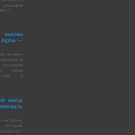
в 18-300mm
F, расширяя
APS-C.
вызовы
 Alpha —
ее, активно
куренции на
 Компания
на своих
ествах и
ой завод
збежать
ы на своем
, который
тайского