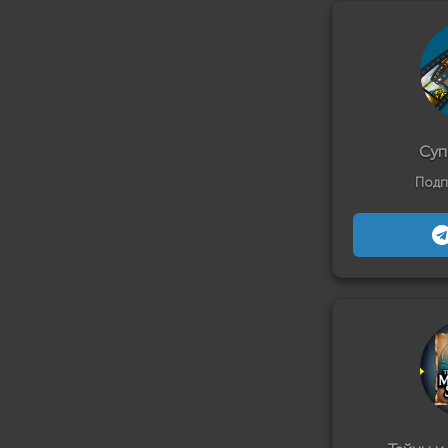
Суп
Подп