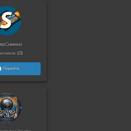
ерСнимки
исчиков:
172
Перейти