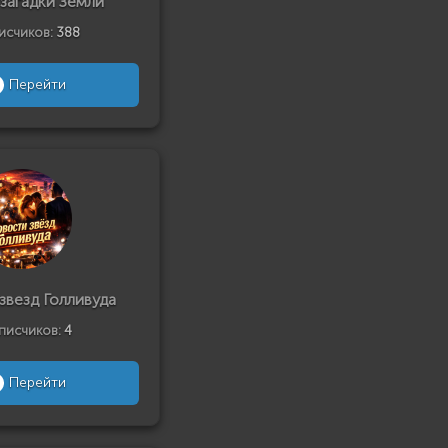
 загадки Земли
исчиков:
388
Перейти
звезд Голливуда
писчиков:
4
Перейти