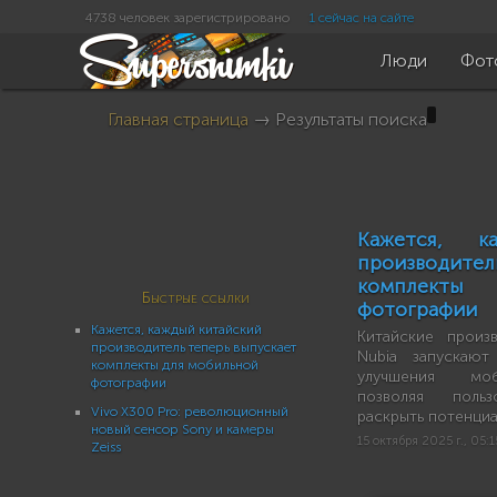
4738 человек зарегистрировано
1 сейчас на сайте
Люди
Фот
Главная страница
→ Результаты поиска
Кажется, к
производител
комплекты
Быстрые ссылки
фотографии
Кажется, каждый китайский
Китайские произ
производитель теперь выпускает
Nubia запускаю
комплекты для мобильной
улучшения моб
фотографии
позволяя польз
Vivo X300 Pro: революционный
раскрыть потенци
новый сенсор Sony и камеры
15 октября 2025 г., 05:1
Zeiss