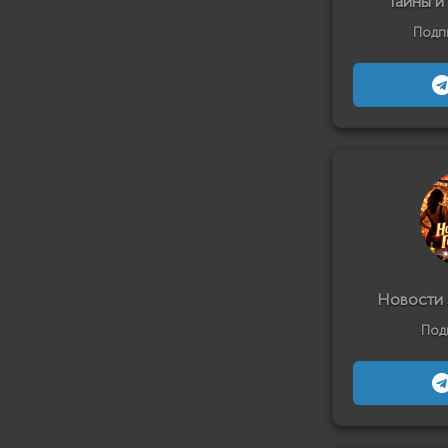
Тайны и
Подп
Новости 
Под