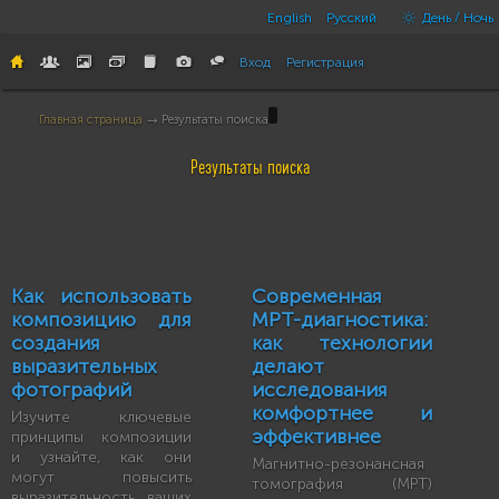
English
Русский
День / Ночь
Вход
Регистрация
Главная страница
→ Результаты поиска
Результаты поиска
Как использовать
Современная
композицию для
МРТ-диагностика:
создания
как технологии
выразительных
делают
фотографий
исследования
комфортнее и
Изучите ключевые
эффективнее
принципы композиции
и узнайте, как они
Магнитно-резонансная
могут повысить
томография (МРТ)
выразительность ваших