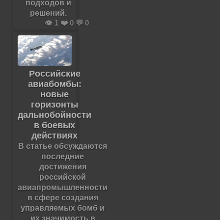
подходов и
решений.
👁️ 1 ❤️ 0 💬 0
Российские
авиабомбы:
новые
горизонты
дальнобойности
в боевых
действиях
В статье обсуждаются
последние
достижения
российской
авиапромышленности
в сфере создания
управляемых бомб и
их значимость в