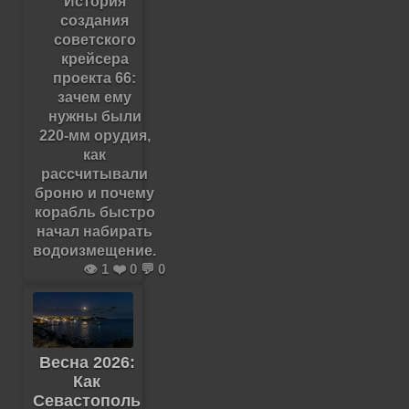
История
создания
советского
крейсера
проекта 66:
зачем ему
нужны были
220-мм орудия,
как
рассчитывали
броню и почему
корабль быстро
начал набирать
водоизмещение.
👁️ 1 ❤️ 0 💬 0
Весна 2026:
Как
Севастополь