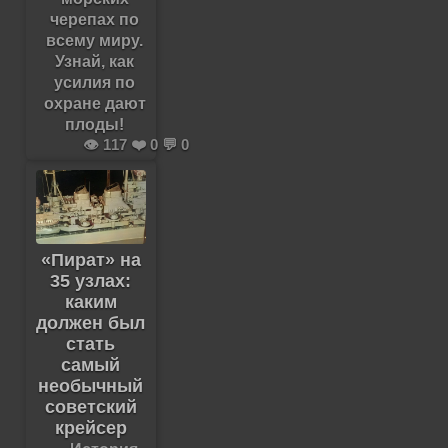
черепах по
всему миру.
Узнай, как
усилия по
охране дают
плоды!
👁️ 117 ❤️ 0 💬 0
«Пират» на
35 узлах:
каким
должен был
стать
самый
необычный
советский
крейсер