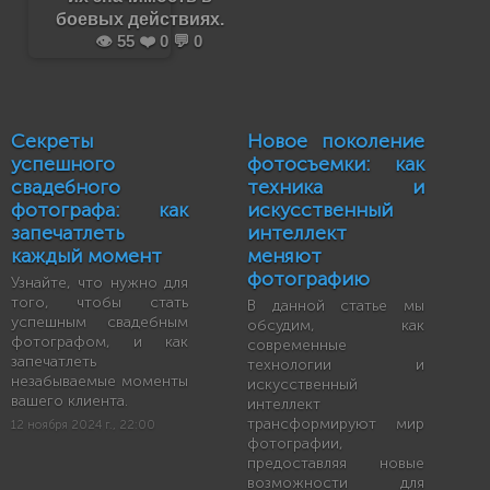
боевых действиях.
👁️ 55 ❤️ 0 💬 0
Секреты
Новое поколение
успешного
фотосъемки: как
свадебного
техника и
фотографа: как
искусственный
запечатлеть
интеллект
каждый момент
меняют
фотографию
Узнайте, что нужно для
того, чтобы стать
В данной статье мы
успешным свадебным
обсудим, как
фотографом, и как
современные
запечатлеть
технологии и
незабываемые моменты
искусственный
вашего клиента.
интеллект
трансформируют мир
12 ноября 2024 г., 22:00
фотографии,
предоставляя новые
возможности для