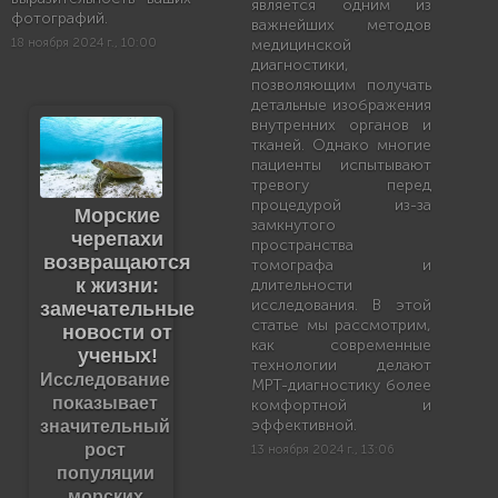
является одним из
фотографий.
важнейших методов
18 ноября 2024 г., 10:00
медицинской
диагностики,
позволяющим получать
детальные изображения
внутренних органов и
тканей. Однако многие
пациенты испытывают
тревогу перед
процедурой из-за
Морские
замкнутого
черепахи
пространства
возвращаются
томографа и
к жизни:
длительности
исследования. В этой
замечательные
статье мы рассмотрим,
новости от
как современные
ученых!
технологии делают
Исследование
МРТ-диагностику более
показывает
комфортной и
эффективной.
значительный
рост
13 ноября 2024 г., 13:06
популяции
морских