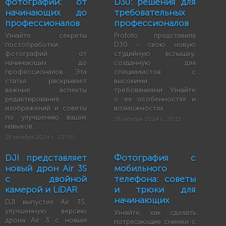
фотографий: от
D30: решения для
начинающих до
требовательных
профессионалов
профессионалов
Узнайте секреты
Profoto представила
постобработки
D30 - свою новую
фотографий от
студийную вспышку,
начинающих до
созданную для
профессионалов. Эта
специалистов с
статья раскрывает
высокими
важные аспекты
требованиями. Узнайте
редактирования
о ее особенностях и
изображений и советы
возможностях.
по улучшению ваших
29 октября 2024 г., 20:15
навыков.
29 октября 2024 г., 22:00
DJI представляет
Фотография с
новый дрон Air 3S
мобильного
с двойной
телефона: советы
камерой и LiDAR
и трюки для
начинающих
DJI выпустил Air 3S,
улучшенную версию
Узнайте, как сделать
дрона Air 3 с новым
потрясающие снимки с