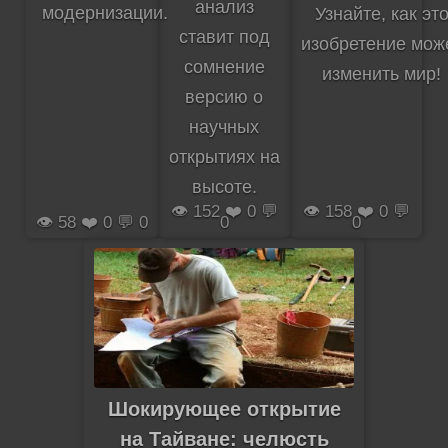
анализ
модернизации.
Узнайте, как эт
ставит под
изобретение мож
сомнение
изменить мир!
версию о
научных
открытиях на
высоте.
👁️ 152 ❤️ 0 💬
👁️ 158 ❤️ 0 💬
👁️ 58 ❤️ 0 💬 0
0
0
Шокирующее открытие
на Тайване: челюсть