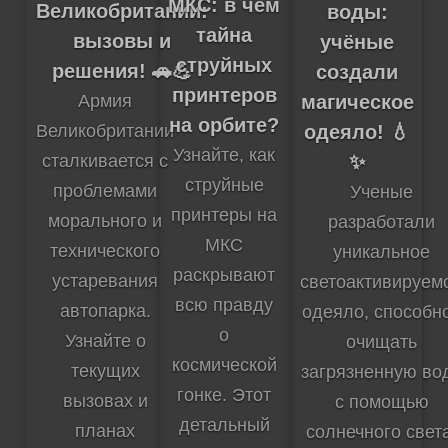
МКС: в чем
Великобритании:
воды:
тайна
вызовы и
учёные
струйных
решения! 🚗💪
создали
принтеров
магическое
Армия
на орбите?
одеяло! 💧
Великобритании
Узнайте, как
✨
сталкивается с
струйные
проблемами
Ученые
принтеры на
морального и
разработали
МКС
технического
уникальное
раскрывают
устаревания
светоактивируем
всю правду
автопарка.
одеяло, способн
о
Узнайте о
очищать
космической
текущих
загрязненную во
гонке. Этот
вызовах и
с помощью
детальный
планах
солнечного свет