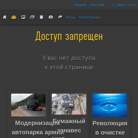
English
Русский
День / Ночь
Вход
Регистрация
Доступ запрещен
У вас нет доступа
к этой странице
Бумажный
Модернизация
Революция
занавес
автопарка армии
в очистке